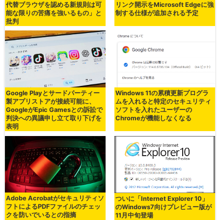
代替ブラウザを認める新規則は可
リンク開示をMicrosoft Edgeに強
能な限りの苦痛を強いるもの」と
制する仕様が追加される予定
批判
Google Playとサードパーティー
Windows 11の累積更新プログラ
製アプリストアが接続可能に、
ムを入れると特定のセキュリティ
GoogleがEpic Gamesとの訴訟で
ソフトを入れたユーザーの
判決への異議申し立て取り下げを
Chromeが機能しなくなる
表明
Adobe Acrobatがセキュリティソ
ついに「Internet Explorer 10」
フトによるPDFファイルのチェッ
のWindows7向けプレビュー版が
クを防いでいるとの指摘
11月中旬登場