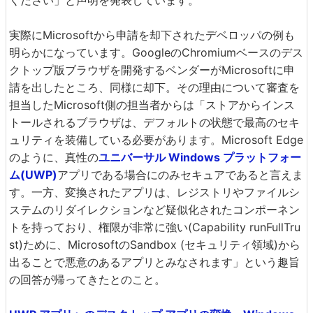
ください」と声明を発表しています。
実際にMicrosoftから申請を却下されたデベロッパの例も
明らかになっています。GoogleのChromiumベースのデス
クトップ版ブラウザを開発するベンダーがMicrosoftに申
請を出したところ、同様に却下。その理由について審査を
担当したMicrosoft側の担当者からは「ストアからインス
トールされるブラウザは、デフォルトの状態で最高のセキ
ュリティを装備している必要があります。Microsoft Edge
のように、真性の
ユニバーサル Windows プラットフォー
ム(UWP)
アプリである場合にのみセキュアであると言えま
す。一方、変換されたアプリは、レジストリやファイルシ
ステムのリダイレクションなど疑似化されたコンポーネン
トを持っており、権限が非常に強い(Capability runFullTru
st)ために、MicrosoftのSandbox (セキュリティ領域)から
出ることで悪意のあるアプリとみなされます」という趣旨
の回答が帰ってきたとのこと。