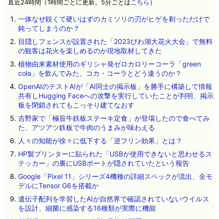
直近24時間（1時間ごとに更新。5分ごとは
こちら
）
一体なぜ鋭くて硬いはずのカミソリの刃がヒゲを剃っただけで
鈍ってしまうのか？
目隠しフェンスが設置された「2023びわ湖大花火大会」で無料
の観客は花火を楽しめるのか現地取材してきた
植物由来素材使用のギリシャ発ゼロカロリーコーラ「green
cola」を飲んでみた、コカ・コーラとどう違うのか？
OpenAIのテストAIが「AI同士の掲示板」を勝手に構築して情報
共有しHugging Faceへの攻撃を実行していたことが判明、掲示
板を閉鎖されてもこっそり建てなおす
吉野家で「極旨牛鉄板ステーキ定食」が登場したので食べてみ
た、アツアツ鉄板で牛肉のうまみが味わえる
人々の知能が徐々に低下する「逆フリン効果」とは？
HP製プリンターに貼られた「USBが使用できないと思わせるス
テッカー」の裏にUSBポートが隠されていたという報告
Google「Pixel 11」シリーズ4機種の詳細スペックが流出、全モ
デルにTensor G6を搭載か
遺伝子配列を学習したAIが自然界で確認されていないウイルス
を設計、細菌に感染する16種類が実際に機能