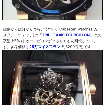
画像からは分かりづらいですが、Cabestan Watches(カベ
スタン・ウォッチ)の「
TRIPLE AXIS TOURBILLON
」は文
字盤上部のトゥールビヨンがぐるんぐるん回転していま
す。参考価格は
25万スイスフラン
(約3200万円)です。