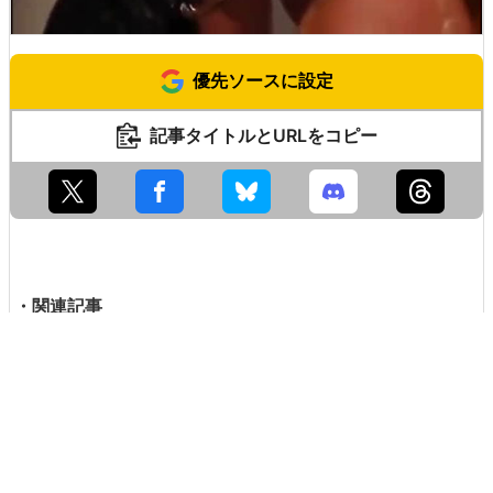
回転するハートが1分ごとに「LOVE」と表示してくれるM
aurice Lacroixの「
Power of Love
」。参考価格は
1万320
ドル
(約130万円)です。