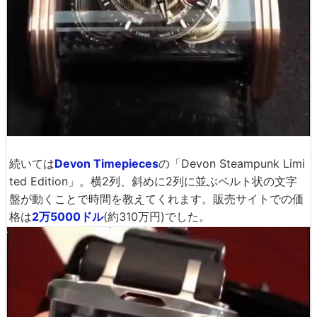
続いては
Devon Timepieces
の「Devon Steampunk Limi
ted Edition」。横2列、斜めに2列に並ぶベルト状の文字
盤が動くことで時間を教えてくれます。販売サイトでの価
格は
2万5000ドル
(約310万円)でした。