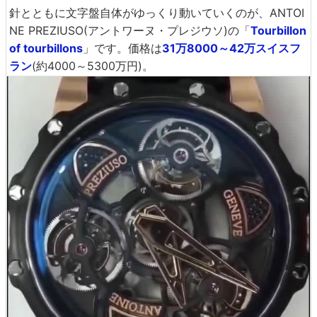
針とともに文字盤自体がゆっくり動いていくのが、ANTOI
NE PREZIUSO(アントワーヌ・プレジウソ)の「
Tourbillon
of tourbillons
」です。価格は
31万8000～42万スイスフ
ラン
(約4000～5300万円)。