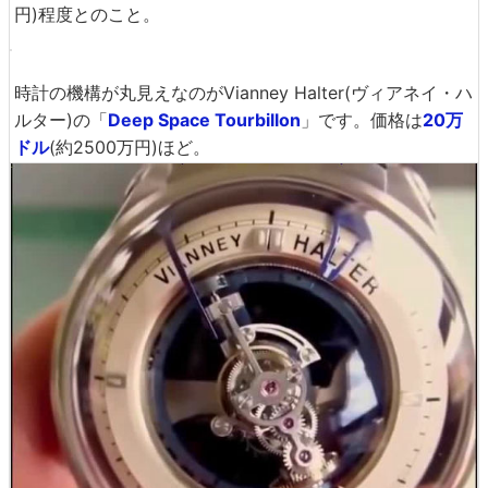
「4」になりました。メインのケースの横に小さなケース
が2つありますが、これらと合わせることで時間が4時32
分と分かるわけです。ジュエリーブランドである
Harry Wi
nston
(ハリー・ウィンストン)
が発売した「
Opus Eleve
n
」という腕時計でした。参考価格は
33万2800ドル
(約42
00万円)となっています。