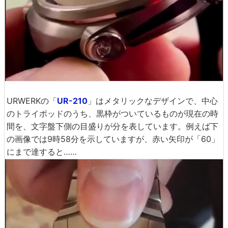
円を3つ組み合わせたような図形と正方形の歯車が絶妙に
かみ合うのがMaurice Lacroixの「
MASTERPIECE SQUA
RE WHEEL
」。モデルによって異なりますが、
Amazonで
の価格は大体5500～7900ドル
(約70万～100万円)程度で