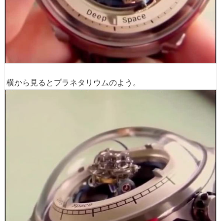
次はまるで星空のようなデザインの時計。これもJaeger-L
eCoultreの「
Hybris Artistica Duomètre Sphérotourbill
on
」という時計で、文字盤の左側にあるトゥールビヨンが
ぐるぐる回転しています。別のカラーのDuometre Sphero
tourbillonが
20万ドル
(約2500万円)ほどなので、価格は同
程度とみられます。