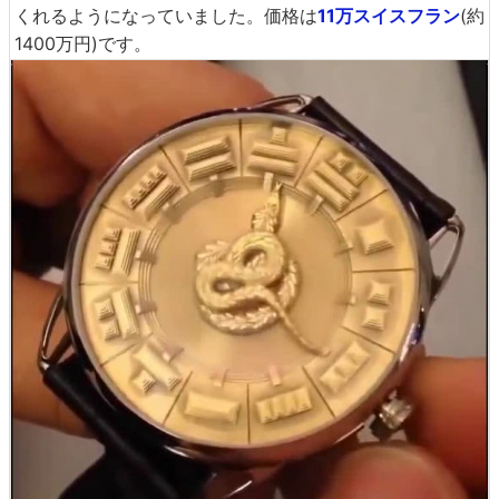
SF映画から出てきたようなデザインの腕時計はMB＆Fの
「
HM6 SPACE PIRATE
」。文字盤は本体下側にあり、真
ん中の機構が秒針を刻んでくれます。価格は
23万ドル
(約2
900万円)。