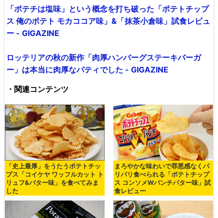
「ポテチは塩味」という概念を打ち破った「ポテトチップ
ス 俺のポテト モカココア味」&「抹茶小倉味」試食レビュ
ー - GIGAZINE
ロッテリアの秋の新作「肉厚ハンバーグステーキバーガ
ー」は本当に肉厚なパティでした - GIGAZINE
・関連コンテンツ
「史上最厚」をうたうポテトチッ
まろやかな味わいで罪悪感なくパ
プス「コイケヤ ワッフルカット ト
リパリ食べられる「ポテトチップ
リュフ&バター味」を食べてみま
ス コンソメWパンチバター味」試
した
食レビュー