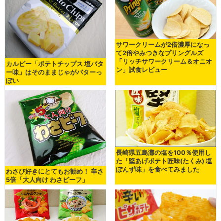
サワークリームが2倍濃厚になっ
て2倍やみつきなプリングルズ
「リッチサワークリーム＆オニオ
カルビー「ポテトチップス 塩バタ
ン」試食レビュー
ー味」はそのままじゃがバターっ
ぽい
長崎県五島灘の塩を100％使用し
た「堅あげポテト匠味(たくみ) 塩
ぽんず味」を食べてみました
わさび好きにとてもお勧め！ 辛さ
5倍「大人向け わさビーフ」