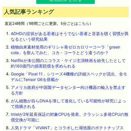
人気記事ランキング
直近24時間（1時間ごとに更新。5分ごとは
こちら
）
ADHDの症状がある若者はそうでない若者と音楽を聴く習慣が異
なるという研究結果
植物由来素材使用のギリシャ発ゼロカロリーコーラ「green
cola」を飲んでみた、コカ・コーラとどう違うのか？
Netflixが未公開のニコラス・ケイジ主演映画を紛失したとして
約160億円の損害賠償を求められる
Google「Pixel 11」シリーズ4機種の詳細スペックが流出、全モ
デルにTensor G6を搭載か
アメリカ政府が中国製データセンター向け機器の輸入を禁止す
る方針
がん細胞が自らDNAを壊して進化している可能性が研究によっ
て指摘される
Intelが2年延長保証の対象CPUを発表、クラッシュ多発CPUの無
償交換が可能に
人気ドラマ「VIVANT」とコラボした湖池屋のポテトチップス