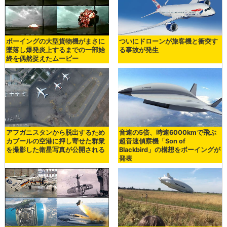
ボーイングの大型貨物機がまさに
ついにドローンが旅客機と衝突す
墜落し爆発炎上するまでの一部始
る事故が発生
終を偶然捉えたムービー
アフガニスタンから脱出するため
音速の5倍、時速6000kmで飛ぶ
カブールの空港に押し寄せた群衆
超音速偵察機「Son of
を撮影した衛星写真が公開される
Blackbird」の構想をボーイングが
発表