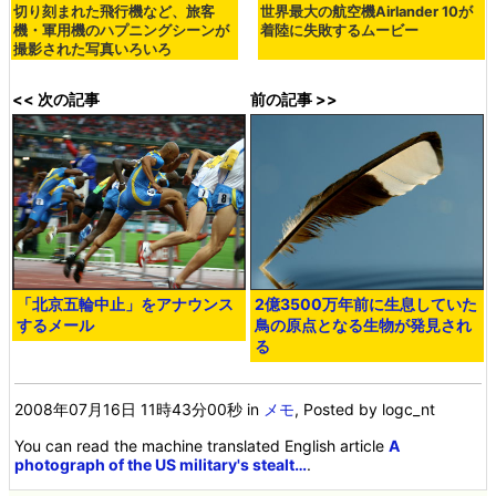
切り刻まれた飛行機など、旅客
世界最大の航空機Airlander 10が
機・軍用機のハプニングシーンが
着陸に失敗するムービー
撮影された写真いろいろ
<< 次の記事
前の記事 >>
「北京五輪中止」をアナウンス
2億3500万年前に生息していた
するメール
鳥の原点となる生物が発見され
る
2008年07月16日 11時43分00秒
in
メモ
, Posted by logc_nt
You can read the machine translated English article
A
photograph of the US military's stealt…
.