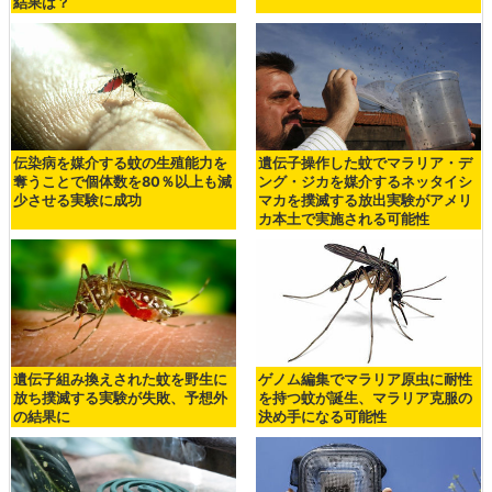
結果は？
伝染病を媒介する蚊の生殖能力を
遺伝子操作した蚊でマラリア・デ
奪うことで個体数を80％以上も減
ング・ジカを媒介するネッタイシ
少させる実験に成功
マカを撲滅する放出実験がアメリ
カ本土で実施される可能性
遺伝子組み換えされた蚊を野生に
ゲノム編集でマラリア原虫に耐性
放ち撲滅する実験が失敗、予想外
を持つ蚊が誕生、マラリア克服の
の結果に
決め手になる可能性