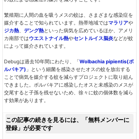
繁殖期に人間の血を吸うメスの蚊は、さまざまな感染症を
媒介することで知られています。熱帯地域では
マラリア
や
ジカ熱
、
デング熱
といった病気を広めているほか、アメリ
カ南部では
ウエストナイル熱
や
セントルイス脳炎
などが蚊
によって媒介されています。
Debugは過去10年間にわたり、「
Wolbachia pipientis(ボ
ルバキア)
」という細菌を感染させたオスの蚊を放出する
ことで病気を媒介する蚊を減らすプロジェクトに取り組ん
できました。ボルバキアに感染したオスと未感染のメスが
交尾すると子孫を残せないため、徐々に蚊の個体数を減ら
す効果があります。
この記事の続きを見るには、
「無料メンバーに
登録」が必要です