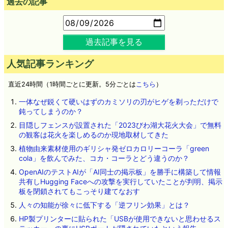
過去の記事
過去記事を見る
人気記事ランキング
直近24時間（1時間ごとに更新。5分ごとは
こちら
）
一体なぜ鋭くて硬いはずのカミソリの刃がヒゲを剃っただけで
鈍ってしまうのか？
目隠しフェンスが設置された「2023びわ湖大花火大会」で無料
の観客は花火を楽しめるのか現地取材してきた
植物由来素材使用のギリシャ発ゼロカロリーコーラ「green
cola」を飲んでみた、コカ・コーラとどう違うのか？
OpenAIのテストAIが「AI同士の掲示板」を勝手に構築して情報
共有しHugging Faceへの攻撃を実行していたことが判明、掲示
板を閉鎖されてもこっそり建てなおす
人々の知能が徐々に低下する「逆フリン効果」とは？
HP製プリンターに貼られた「USBが使用できないと思わせるス