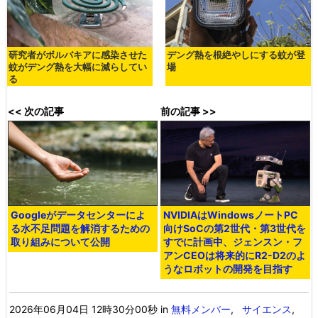
研究者がボルバキアに感染させた
デング熱を根絶やしにする蚊が登
蚊がデング熱を大幅に減らしてい
場
る
<< 次の記事
前の記事 >>
Googleがデータセンターによ
NVIDIAはWindowsノートPC
る水不足問題を解消するための
向けSoCの第2世代・第3世代を
取り組みについて公開
すでに計画中、ジェンスン・フ
アンCEOは将来的にR2-D2のよ
うなロボットの開発を目指す
2026年06月04日 12時30分00秒
in
無料メンバー
,
サイエンス
,