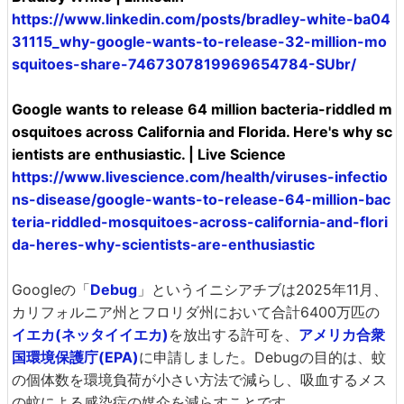
https://www.linkedin.com/posts/bradley-white-ba04
31115_why-google-wants-to-release-32-million-mo
squitoes-share-7467307819969654784-SUbr/
Google wants to release 64 million bacteria-riddled m
osquitoes across California and Florida. Here's why sc
ientists are enthusiastic. | Live Science
https://www.livescience.com/health/viruses-infectio
ns-disease/google-wants-to-release-64-million-bac
teria-riddled-mosquitoes-across-california-and-flori
da-heres-why-scientists-are-enthusiastic
Googleの「
Debug
」というイニシアチブは2025年11月、
カリフォルニア州とフロリダ州において合計6400万匹の
イエカ(ネッタイイエカ)
を放出する許可を、
アメリカ合衆
国環境保護庁(EPA)
に申請しました。Debugの目的は、蚊
の個体数を環境負荷が小さい方法で減らし、吸血するメス
の蚊による感染症の媒介を減らすことです。