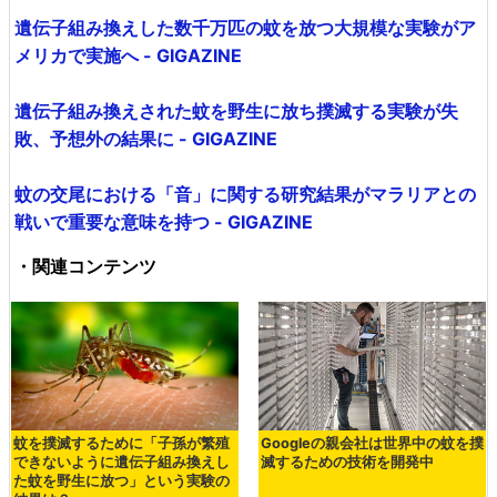
遺伝子組み換えした数千万匹の蚊を放つ大規模な実験がア
メリカで実施へ - GIGAZINE
遺伝子組み換えされた蚊を野生に放ち撲滅する実験が失
敗、予想外の結果に - GIGAZINE
蚊の交尾における「音」に関する研究結果がマラリアとの
戦いで重要な意味を持つ - GIGAZINE
・関連コンテンツ
蚊を撲滅するために「子孫が繁殖
Googleの親会社は世界中の蚊を撲
できないように遺伝子組み換えし
滅するための技術を開発中
た蚊を野生に放つ」という実験の