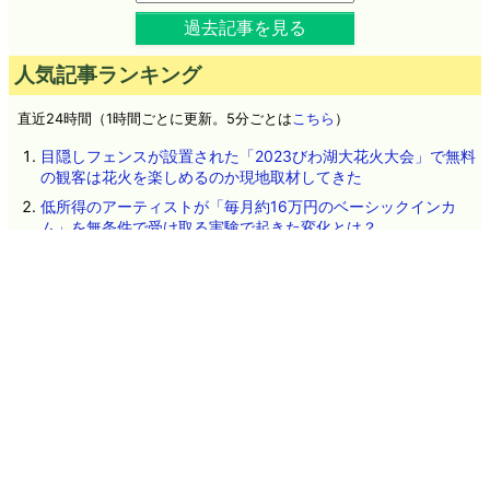
過去記事を見る
人気記事ランキング
直近24時間（1時間ごとに更新。5分ごとは
こちら
）
目隠しフェンスが設置された「2023びわ湖大花火大会」で無料
の観客は花火を楽しめるのか現地取材してきた
低所得のアーティストが「毎月約16万円のベーシックインカ
ム」を無条件で受け取る実験で起きた変化とは？
一体なぜ鋭くて硬いはずのカミソリの刃がヒゲを剃っただけで
鈍ってしまうのか？
OpenAIのテストAIが「AI同士の掲示板」を勝手に構築して情報
共有しHugging Faceへの攻撃を実行していたことが判明、掲示
板を閉鎖されてもこっそり建てなおす
植物由来素材使用のギリシャ発ゼロカロリーコーラ「green
cola」を飲んでみた、コカ・コーラとどう違うのか？
吉野家で「極旨牛鉄板ステーキ定食」が登場したので食べてみ
た、アツアツ鉄板で牛肉のうまみが味わえる
HP製プリンターに貼られた「USBが使用できないと思わせるス