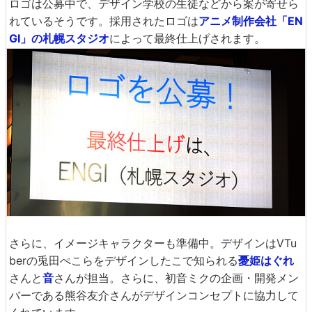
ロゴは公募中で、デザイン学校の生徒などから案が寄せら
れているそうです。採用されたロゴは
アニメ制作会社「EN
GI」の札幌スタジオ
によって最終仕上げされます。
さらに、イメージキャラクターも準備中。デザインはVTu
berの兎田ぺこらをデザインしたこで知られる
憂姫はぐれ
さんと
音
さんが担当。さらに、初音ミクの企画・開発メン
バーである熊谷友介さんがデザインコンセプトに協力して