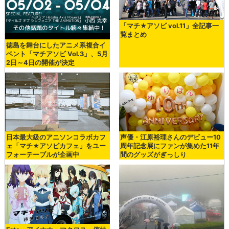
「マチ★アソビ vol.11」全記事一
覧まとめ
徳島を舞台にしたアニメ系複合イ
ベント「マチアソビ Vol.3」、5月
2日～4日の開催が決定
日本最大級のアニソンコラボカフ
声優・江原裕理さんのデビュー10
ェ「マチ★アソビカフェ」をユー
周年記念展にファンが集めた11年
フォーテーブルが企画中
間のグッズがぎっしり