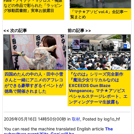
Fate・アイナナ・マクロス・俺妹
などの作品で彩られた「ラッピン
グ移動図書館」実車お披露目
「マチ★アソビ vol.4」全記事一
覧まとめ
<< 次の記事
前の記事 >>
四国めたんの中の人・田中小雪
『なのは』シリーズ完全新作
さんと一緒にアニメのアフレコ
『魔法少女リリカルなのは
ができる豪華すぎるイベントが
EXCEEDS Gun Blaze
Vengeance』マチ★アソビス
徳島で開催されました
ペシャルステージレポート、エ
ンディングテーマ生披露も
2026年05月16日 14時50分00秒
in
取材
, Posted by log1o_hf
You can read the machine translated English article
The
subculture event 'Kita-Con' will be …
.