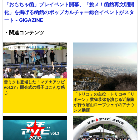
「おもちゃ函」プレイベント開幕、「挑メ！函館再文明開
化」を掲げる函館のポップカルチャー総合イベントがスタ
ート - GIGAZINE
・関連コンテンツ
雪ミクも登場した「マチ★アソビ
vol.27」開会式の様子はこんな感
じ
「トリコ」の主役・トリコや「リ
ボーン」雲雀恭弥を演じる近藤隆
が行う眉山ロープウェイのアナウ
ンス動画