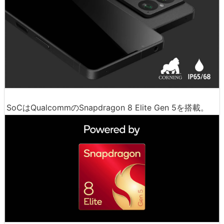
SoCはQualcommのSnapdragon 8 Elite Gen 5を搭載。