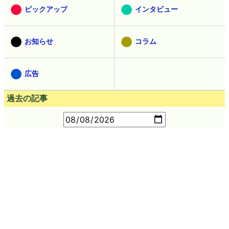
ピックアップ
インタビュー
お知らせ
コラム
広告
過去の記事
過去記事を見る
人気記事ランキング
直近24時間（1時間ごとに更新。5分ごとは
こちら
）
人々の知能が徐々に低下する「逆フリン効果」とは？
植物由来素材使用のギリシャ発ゼロカロリーコーラ「green
cola」を飲んでみた、コカ・コーラとどう違うのか？