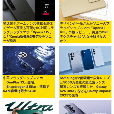
望遠光学ズームレンズ搭載＆単体
デザインが一新されたソニーのフ
でゲーム実況も可能な5G対応フラ
ラッグシップスマホ「Xperia 1
ッグシップスマホ「Xperia 1 IV」
VIII」外観レビュー、黄金のORE
などXperia新機種3モデルをソニ
テクスチャはどんな手触りなの
ーが発表
か？
中華フラッグシップスマホ
Samsungが2億画素の広角レンズ
「OnePlus 13」登場、
と5000万画素の超広角レンズ・
「Snapdragon 8 Elite」搭載で
望遠レンズを搭載した「Galaxy
RAM容量は最大24GB
S25 Ultra」などをGalaxy Unpack
2025で発表