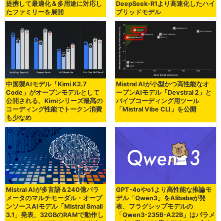
提携して最適化＆多用途に対応し
DeepSeek-R1より高速化したハイ
たファミリーを展開
ブリッドモデル
中国製AIモデル「Kimi K2.7
Mistral AIが小型かつ高性能なオ
Code」がオープンモデルとして
ープンAIモデル「Devstral 2」と
公開される、Kimiシリーズ最高の
バイブコーディング用ツール
コーディング性能でトークン消費
「Mistral Vibe CLI」を公開
も少なめ
Mistral AIが多言語＆240億パラ
GPT-4oやo1より高性能な推論モ
メータのマルチモーダル・オープ
デル「Qwen3」をAlibabaが発
ンソースAIモデル「Mistral Small
表、フラグシップモデルの
3.1」発表、32GBのRAMで動作し
「Qwen3-235B-A22B」はパラメ