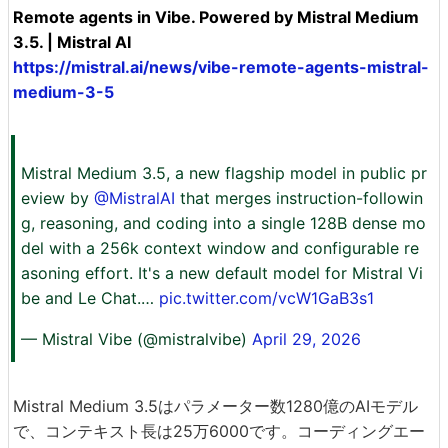
Remote agents in Vibe. Powered by Mistral Medium
3.5. | Mistral AI
https://mistral.ai/news/vibe-remote-agents-mistral-
medium-3-5
Mistral Medium 3.5, a new flagship model in public pr
eview by
@MistralAI
that merges instruction-followin
g, reasoning, and coding into a single 128B dense mo
del with a 256k context window and configurable re
asoning effort. It's a new default model for Mistral Vi
be and Le Chat.…
pic.twitter.com/vcW1GaB3s1
— Mistral Vibe (@mistralvibe)
April 29, 2026
Mistral Medium 3.5はパラメーター数1280億のAIモデル
で、コンテキスト長は25万6000です。コーディングエー