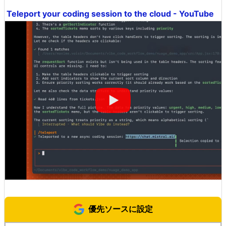
Teleport your coding session to the cloud - YouTube
優先ソースに設定