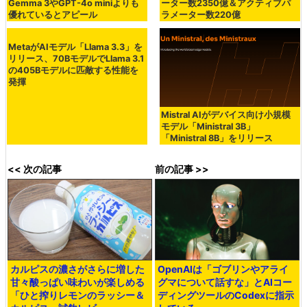
Gemma 3やGPT-4o miniよりも
ーター数2350億＆アクティブパ
優れているとアピール
ラメーター数220億
MetaがAIモデル「Llama 3.3」を
Mistral AIがデバイス向け小規模
リリース、70BモデルでLlama 3.1
モデル「Ministral 3B」
の405Bモデルに匹敵する性能を
「Ministral 8B」をリリース
発揮
<< 次の記事
前の記事 >>
カルピスの濃さがさらに増した
OpenAIは「ゴブリンやアライ
甘々酸っぱい味わいが楽しめる
グマについて話すな」とAIコー
「ひと搾りレモンのラッシー＆
ディングツールのCodexに指示