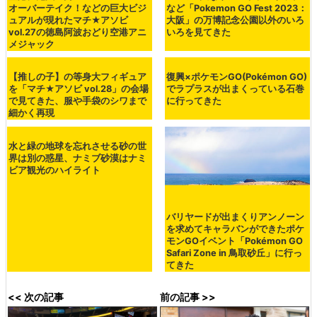
オーバーテイク！などの巨大ビジ
など「Pokemon GO Fest 2023：
ュアルが現れたマチ★アソビ
大阪」の万博記念公園以外のいろ
vol.27の徳島阿波おどり空港アニ
いろを見てきた
メジャック
【推しの子】の等身大フィギュア
復興×ポケモンGO(Pokémon GO)
を「マチ★アソビ vol.28」の会場
でラプラスが出まくっている石巻
で見てきた、服や手袋のシワまで
に行ってきた
細かく再現
水と緑の地球を忘れさせる砂の世
バリヤードが出まくりアンノーン
界は別の惑星、ナミブ砂漠はナミ
を求めてキャラバンができたポケ
ビア観光のハイライト
モンGOイベント「Pokémon GO