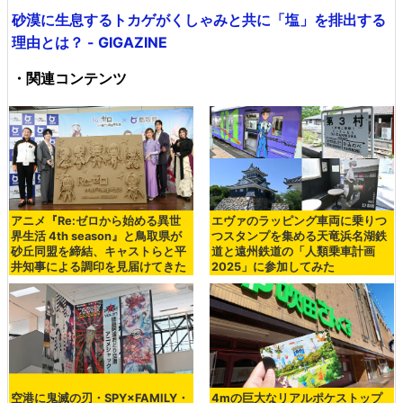
砂漠に生息するトカゲがくしゃみと共に「塩」を排出する
理由とは？ - GIGAZINE
・関連コンテンツ
アニメ『Re:ゼロから始める異世
エヴァのラッピング車両に乗りつ
界生活 4th season』と鳥取県が
つスタンプを集める天竜浜名湖鉄
砂丘同盟を締結、キャストらと平
道と遠州鉄道の「人類乗車計画
井知事による調印を見届けてきた
2025」に参加してみた
空港に鬼滅の刃・SPY×FAMILY・
4mの巨大なリアルポケストップ