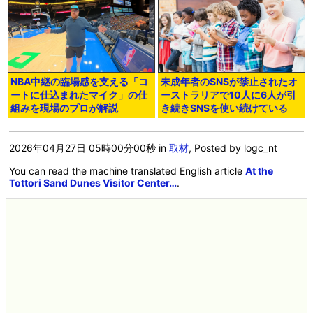
Safari Zone in 鳥取砂丘」に行っ
てきた
<< 次の記事
前の記事 >>
NBA中継の臨場感を支える「コ
未成年者のSNSが禁止されたオ
ートに仕込まれたマイク」の仕
ーストラリアで10人に6人が引
組みを現場のプロが解説
き続きSNSを使い続けている
2026年04月27日 05時00分00秒
in
取材
, Posted by logc_nt
You can read the machine translated English article
At the
Tottori Sand Dunes Visitor Center…
.