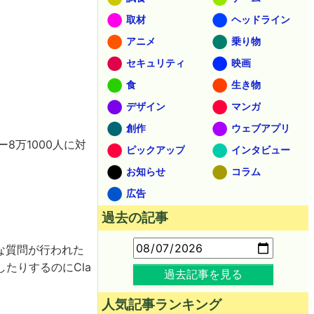
取材
ヘッドライン
アニメ
乗り物
セキュリティ
映画
食
生き物
デザイン
マンガ
創作
ウェブアプリ
ー8万1000人に対
ピックアップ
インタビュー
お知らせ
コラム
広告
過去の記事
な質問が行われた
たりするのにCla
過去記事を見る
人気記事ランキング