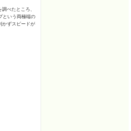
を調べたところ、
プという両極端の
利かずスピードが