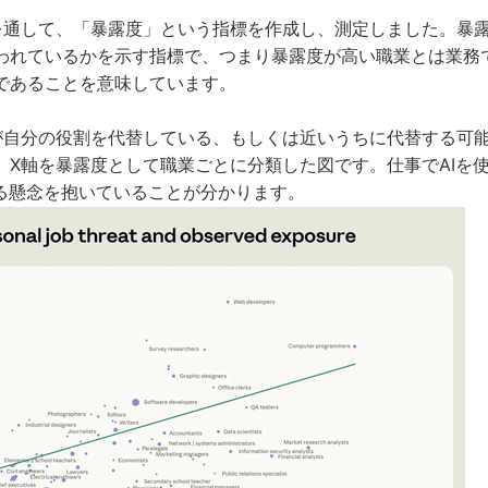
は調査を通して、「暴露度」という指標を作成し、測定しました。暴露度
われているかを示す指標で、つまり暴露度が高い職業とは業務で
であることを意味しています。
Iが自分の役割を代替している、もしくは近いうちに代替する可
、X軸を暴露度として職業ごとに分類した図です。仕事でAIを
れる懸念を抱いていることが分かります。