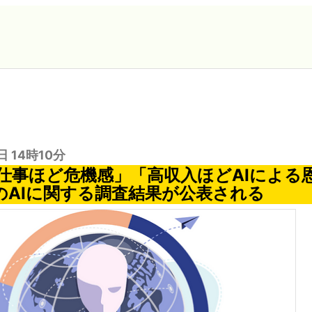
日 14時10分
う仕事ほど危機感」「高収入ほどAIによる
picのAIに関する調査結果が公表される