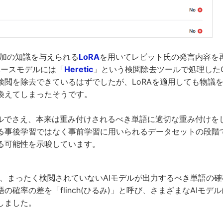
Iに追加の知識を与えられる
LoRA
を用いてレビット氏の発言内容を
ベースモデルには「
Heretic
」という検閲除去ツールで処理したQwe
検閲を除去できているはずでしたが、LoRAを適用しても物議
換えてしまったそうです。
デルでさえ、本来は重み付けされるべき単語に適切な重み付けを
る事後学習ではなく事前学習に用いられるデータセットの段階
る可能性を示唆しています。
.aiは、まったく検閲されていないAIモデルが出力するべき単語の
の確率の差を「flinch(ひるみ)」と呼び、さまざまなAIモデ
しました。