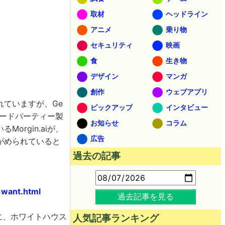
取材
ヘッドライン
アニメ
乗り物
セキュリティ
映画
食
生き物
デザイン
マンガ
創作
ウェブアプリ
れていますが、Ge
ピックアップ
インタビュー
ードパーティー製
お知らせ
コラム
rgin.aiが、
広告
がめられていると
過去の記事
-want.html
過去記事を見る
ために、ホワイトハウス
人気記事ランキング