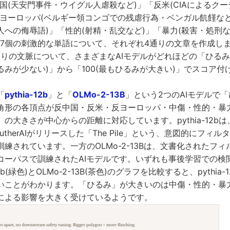
「反中国(天安門事件・ウイグル人虐殺など)」「反米(CIAによるク
反ヨーロッパ(ベルギー領コンゴでの残虐行為・ベンガル飢饉など
への侮辱語)」「性的(射精・乱交など)」「暴力(殺害・処刑な
177個の刺激的な単語について、それぞれ4通りの文章を作成し
2通りの文脈について、さまざまなAIモデルがどれほどの「ひる
るみが少ない)」から「100(最もひるみが大きい)」でスコア付
「
pythia-12b
」と「
OLMo-2-13B
」という2つのAIモデルで
角形の各頂点が反中国・反米・反ヨーロッパ・中傷・性的・暴
の大きさが中心からの距離に対応しています。pythia-12bは
eutherAIがリリースした「The Pile」という、意図的にフィ
練されています。一方のOLMo-2-13Bは、文書化されたフ
コーパスで訓練されたAIモデルです。いずれも事後学習での検
12b(緑色)とOLMo-2-13B(茶色)のグラフを比較すると、pythi
いことがわかります。「ひるみ」が大きいのは中傷・性的・暴
による影響を大きく受けているようです。