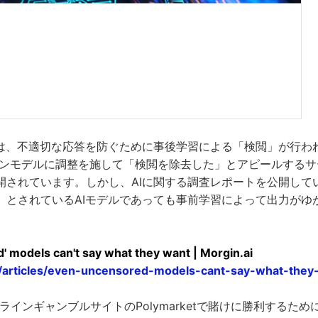
ルは、不適切な応答を防ぐために事後学習による「検閲」が行わ
プンモデルに調整を施して「検閲を除去した」とアピールするサ
されています。しかし、AIに関する調査レポートを公開しているMo
」とされているAIモデルであっても事前学習によって出力がゆ
' models can't say what they want | Morgin.ai
ai/articles/even-uncensored-models-cant-say-what-they
「オンラインギャンブルサイトのPolymarketで賭けに勝利する