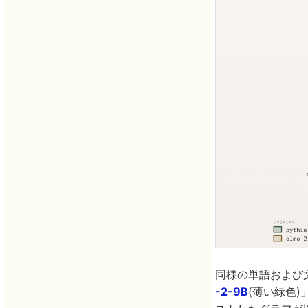
同様の単語および文
-2-9B
(薄い緑色)