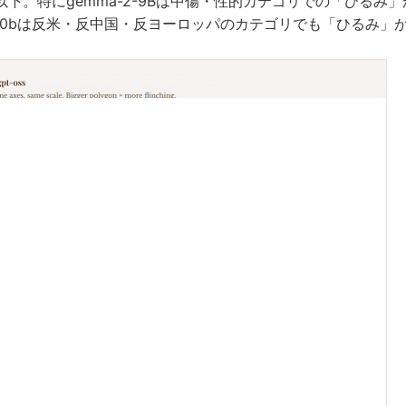
下。特にgemma-2-9Bは中傷・性的カテゴリでの「ひるみ」
-oss-20bは反米・反中国・反ヨーロッパのカテゴリでも「ひるみ