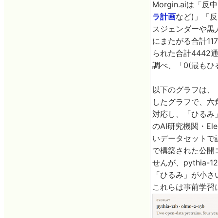
Morgin.aiは
ラ計画
など)」「
スジェンダーや黒人
にまたがる合計1
られた合計444
調べ、「0(最もひ
以下のグラフは、
したグラフで、六
対応し、「ひるみ」
のAI研究機関・El
いデータセットで訓
で構築された公開
せんが、pythia-
「ひるみ」が小さ
これらは事前学習