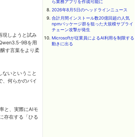
ら業務アプリを作成可能に
2026年8月5日のヘッドラインニュース
合計月間インストール数20億回超の人気
npmパッケージ群を狙った大規模サプライ
チェーン攻撃が発生
再現しようと試み
Microsoftが従業員によるAI利用を制限する
n3.5-9Bを用
動きに出る
を醸す言葉をより柔
しないということ
で、何らかのバイ
確率と、実際にAIモ
ルに存在する「ひる