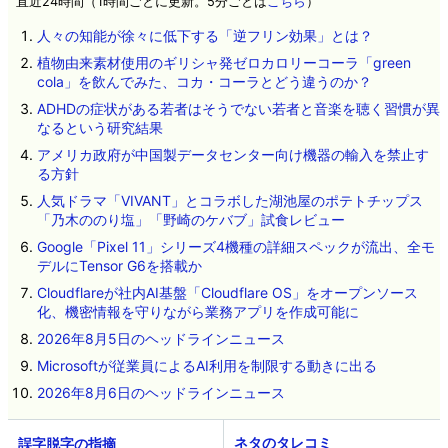
直近24時間（1時間ごとに更新。5分ごとは
こちら
）
人々の知能が徐々に低下する「逆フリン効果」とは？
植物由来素材使用のギリシャ発ゼロカロリーコーラ「green
cola」を飲んでみた、コカ・コーラとどう違うのか？
ADHDの症状がある若者はそうでない若者と音楽を聴く習慣が異
なるという研究結果
アメリカ政府が中国製データセンター向け機器の輸入を禁止す
る方針
人気ドラマ「VIVANT」とコラボした湖池屋のポテトチップス
「乃木ののり塩」「野崎のケバブ」試食レビュー
Google「Pixel 11」シリーズ4機種の詳細スペックが流出、全モ
デルにTensor G6を搭載か
Cloudflareが社内AI基盤「Cloudflare OS」をオープンソース
化、機密情報を守りながら業務アプリを作成可能に
2026年8月5日のヘッドラインニュース
Microsoftが従業員によるAI利用を制限する動きに出る
2026年8月6日のヘッドラインニュース
ネタのタレコミ