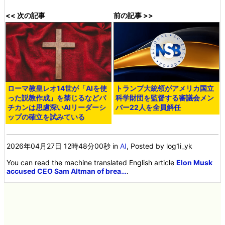
<< 次の記事
前の記事 >>
ローマ教皇レオ14世が「AIを使
トランプ大統領がアメリカ国立
った説教作成」を禁じるなどバ
科学財団を監督する審議会メン
チカンは思慮深いAIリーダーシ
バー22人を全員解任
ップの確立を試みている
2026年04月27日 12時48分00秒
in
AI
, Posted by log1i_yk
You can read the machine translated English article
Elon Musk
accused CEO Sam Altman of brea…
.