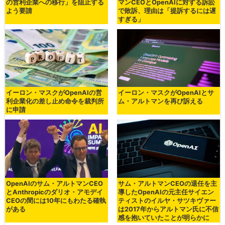
の営利企業への移行」を阻止する
マンCEOとOpenAIに対する訴訟
よう要請
で敗訴、理由は「提訴するには遅
すぎる」
イーロン・マスクがOpenAIの営
イーロン・マスクがOpenAIとサ
利企業化の差し止め命令を裁判所
ム・アルトマンを再び訴える
に申請
OpenAIのサム・アルトマンCEO
サム・アルトマンCEOの退任を主
とAnthropicのダリオ・アモデイ
導したOpenAIの元主任サイエン
CEOの間には10年にもわたる確執
ティストのイルヤ・サツキヴァー
がある
は2017年からアルトマン氏に不信
感を抱いていたことが明らかに