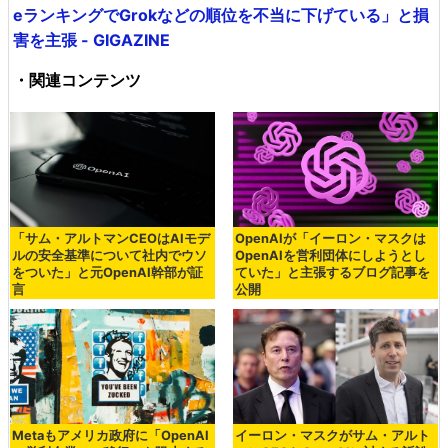
eランキングでGrokなどの順位を不当に下げている」と損
害を主張 - GIGAZINE
・関連コンテンツ
「サム・アルトマンCEOはAIモデ
OpenAIが「イーロン・マスクは
ルの安全基準について社内でウソ
OpenAIを営利団体にしようとし
をついた」と元OpenAI幹部が証
ていた」と主張するブログ記事を
言
公開
Metaもアメリカ政府に「OpenAI
イーロン・マスクがサム・アルト