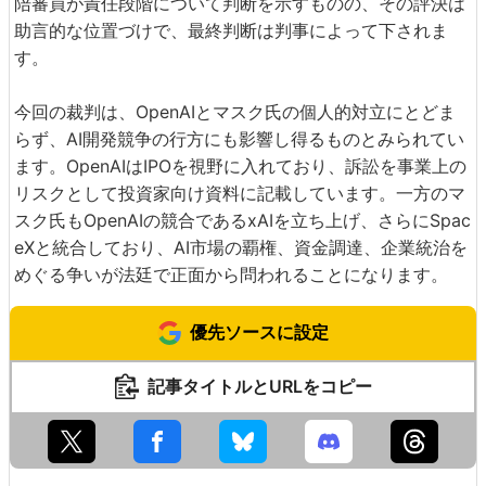
陪審員が責任段階について判断を示すものの、その評決は
助言的な位置づけで、最終判断は判事によって下されま
す。
今回の裁判は、OpenAIとマスク氏の個人的対立にとどま
らず、AI開発競争の行方にも影響し得るものとみられてい
ます。OpenAIはIPOを視野に入れており、訴訟を事業上の
リスクとして投資家向け資料に記載しています。一方のマ
スク氏もOpenAIの競合であるxAIを立ち上げ、さらにSpac
eXと統合しており、AI市場の覇権、資金調達、企業統治を
めぐる争いが法廷で正面から問われることになります。
優先ソースに設定
記事タイトルとURLをコピー