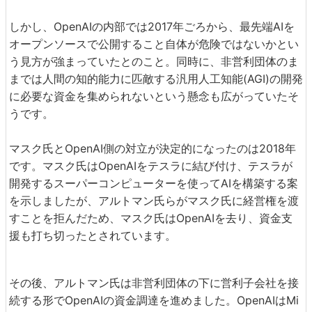
しかし、OpenAIの内部では2017年ごろから、最先端AIを
オープンソースで公開すること自体が危険ではないかとい
う見方が強まっていたとのこと。同時に、非営利団体のま
までは人間の知的能力に匹敵する汎用人工知能(AGI)の開発
に必要な資金を集められないという懸念も広がっていたそ
うです。
マスク氏とOpenAI側の対立が決定的になったのは2018年
です。マスク氏はOpenAIをテスラに結び付け、テスラが
開発するスーパーコンピューターを使ってAIを構築する案
を示しましたが、アルトマン氏らがマスク氏に経営権を渡
すことを拒んだため、マスク氏はOpenAIを去り、資金支
援も打ち切ったとされています。
その後、アルトマン氏は非営利団体の下に営利子会社を接
続する形でOpenAIの資金調達を進めました。OpenAIはMi