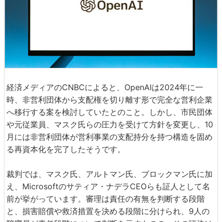
経済メディアのCNBCによると、OpenAIは2024年に一
時、非営利団体から支配権を切り離す形で完全な営利企業
へ移行する案を検討していたとのこと。しかし、市民団体
や元従業員、マスク氏らの圧力を受けて方針を変更し、10
月には非営利団体が営利事業の支配持分を持つ構造を固め
る再資本化を完了したそうです。
裁判では、マスク氏、アルトマン氏、ブロックマン氏に加
え、Microsoftのサティア・ナデラCEOらも証人として名
前が挙がっています。審理は責任の有無を判断する段階
と、損害賠償や救済措置を決める段階に分けられ、9人の