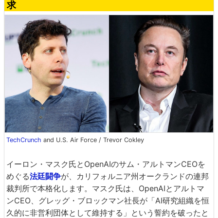
求
TechCrunch
and U.S. Air Force / Trevor Cokley
イーロン・マスク氏とOpenAIのサム・アルトマンCEOを
めぐる
法廷闘争
が、カリフォルニア州オークランドの連邦
裁判所で本格化します。マスク氏は、OpenAIとアルトマ
ンCEO、グレッグ・ブロックマン社長が「AI研究組織を恒
久的に非営利団体として維持する」という誓約を破ったと