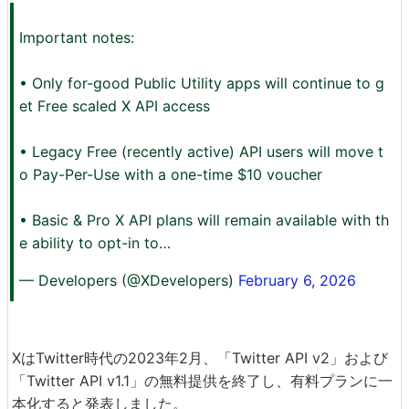
Important notes:
• Only for-good Public Utility apps will continue to g
et Free scaled X API access
• Legacy Free (recently active) API users will move t
o Pay-Per-Use with a one-time $10 voucher
• Basic & Pro X API plans will remain available with th
e ability to opt-in to…
— Developers (@XDevelopers)
February 6, 2026
XはTwitter時代の2023年2月、「Twitter API v2」および
「Twitter API v1.1」の無料提供を終了し、有料プランに一
本化すると発表しました。