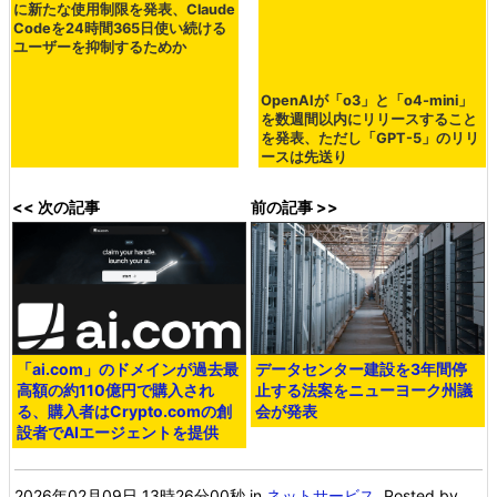
表
AnthropicがClaudeの有償プラン
OpenAIが「o3」と「o4-mini」
に新たな使用制限を発表、Claude
を数週間以内にリリースすること
Codeを24時間365日使い続ける
を発表、ただし「GPT-5」のリリ
ユーザーを抑制するためか
ースは先送り
<< 次の記事
前の記事 >>
「ai.com」のドメインが過去最
データセンター建設を3年間停
高額の約110億円で購入され
止する法案をニューヨーク州議
る、購入者はCrypto.comの創
会が発表