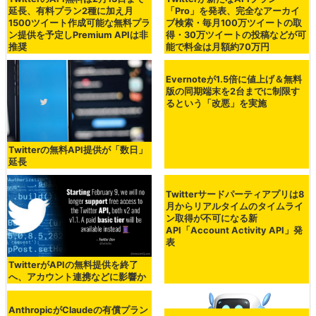
延長、有料プラン2種に加え月
「Pro」を発表、完全なアーカイ
1500ツイート作成可能な無料プラ
ブ検索・毎月100万ツイートの取
ン提供を予定しPremium APIは非
得・30万ツイートの投稿などが可
推奨
能で料金は月額約70万円
Twitterの無料API提供が「数日」
Evernoteが1.5倍に値上げ＆無料
延長
版の同期端末を2台までに制限す
るという「改悪」を実施
TwitterがAPIの無料提供を終了
Twitterサードパーティアプリは8
へ、アカウント連携などに影響か
月からリアルタイムのタイムライ
ン取得が不可になる新
API「Account Activity API」発