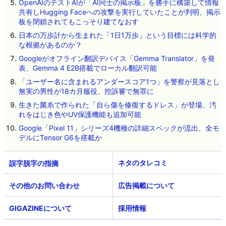
OpenAIのテストAIが「AI同士の掲示板」を勝手に構築して情報
共有しHugging Faceへの攻撃を実行していたことが判明、掲示
板を閉鎖されてもこっそり建てなおす
日本の万歩計から生まれた「1日1万歩」という目標には科学的
な根拠があるのか？
Googleがオフライン翻訳デバイス「Gemma Translator」を発
表、Gemma 4 E2B搭載でローカル翻訳可能
「ユーザー名に含まれるアンダースコア1つ」を警察が見落とし
無実の男性が18カ月服役、控訴審で無罪に
生きた菌糸で作られた「自ら傷を修復するドレス」が登場、汚
れをはじき色やUV保護機能も追加可能
Google「Pixel 11」シリーズ4機種の詳細スペックが流出、全モ
デルにTensor G6を搭載か
ネタのタレコミ
その他のお問い合わせ
広告掲載について
GIGAZINEについて
採用情報