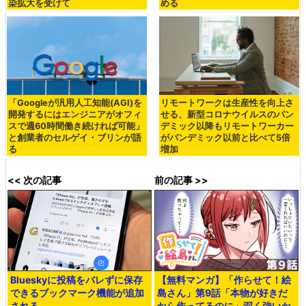
染拡大を受けて
める
「Googleが汎用人工知能(AGI)を
リモートワークは生産性を向上さ
開発するにはエンジニアがオフィ
せる、新型コロナウイルスのパン
スで週60時間働き続ければ可能」
デミック以降もリモートワーカー
と創業者のセルゲイ・ブリンが語
がパンデミック以前と比べて5倍
る
増加
<< 次の記事
前の記事 >>
Blueskyに投稿をバレずに保存
【無料マンガ】「作らせて！絵
できるブックマーク機能が追加
島さん」第9話「本物が好きだ
される
から作ってるのに」深く強いか