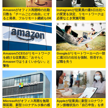
Amazonがオフィス再開時の出勤
Instagramが従業員の週5日出社へ
日数を「チームごとの自由」にす
の変更を決定、リモートワークは
ると発表、フルリモート継続もOK
必要なとき実施可能
AmazonのCEOがリモートワーク
Googleがリモートワーカーの一部
を続ける従業員に「おそらく
に週3日の出社を強制、拒否すれ
Amazonではうまくいかない」と
ば職を失う
警告
Microsoftがオフィス再開を無期
Appleが従業員に新型コロナワク
限延期、新型コロナデルタ株の感
チン接種状況の「自己申告」を求