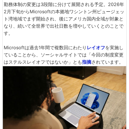
勤務体制の変更は3段階に分けて展開される予定。2026年
2月下旬からMicrosoftの本拠地ワシントン州ピュージェッ
ト湾地域でまず開始され、後にアメリカ国内全域が対象と
なり、続いて全世界で出社日数を増やしていくとのことで
す。
Microsoftは過去1年間で複数回にわたり
レイオフ
を実施し
ていることから、ソーシャルサイトでは「今回の制度変更
はステルスレイオフではないか」とも
指摘
されています。