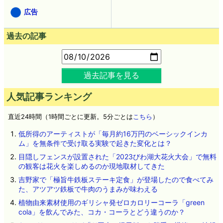
広告
過去の記事
過去記事を見る
人気記事ランキング
直近24時間（1時間ごとに更新。5分ごとは
こちら
）
低所得のアーティストが「毎月約16万円のベーシックインカ
ム」を無条件で受け取る実験で起きた変化とは？
目隠しフェンスが設置された「2023びわ湖大花火大会」で無料
の観客は花火を楽しめるのか現地取材してきた
吉野家で「極旨牛鉄板ステーキ定食」が登場したので食べてみ
た、アツアツ鉄板で牛肉のうまみが味わえる
植物由来素材使用のギリシャ発ゼロカロリーコーラ「green
cola」を飲んでみた、コカ・コーラとどう違うのか？