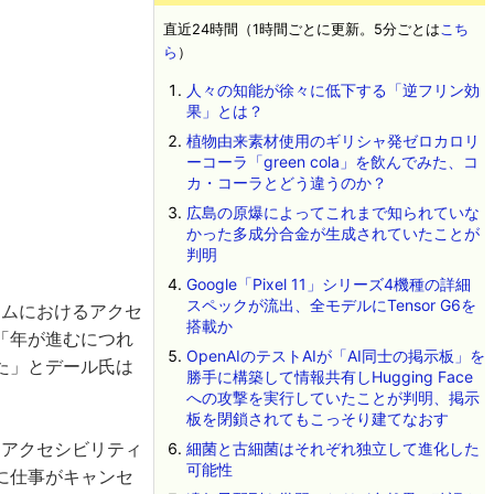
直近24時間（1時間ごとに更新。5分ごとは
こち
ら
）
人々の知能が徐々に低下する「逆フリン効
果」とは？
植物由来素材使用のギリシャ発ゼロカロリ
ーコーラ「green cola」を飲んでみた、コ
カ・コーラとどう違うのか？
広島の原爆によってこれまで知られていな
かった多成分合金が生成されていたことが
判明
Google「Pixel 11」シリーズ4機種の詳細
スペックが流出、全モデルにTensor G6を
ームにおけるアクセ
搭載か
「年が進むにつれ
OpenAIのテストAIが「AI同士の掲示板」を
た」とデール氏は
勝手に構築して情報共有しHugging Face
への攻撃を実行していたことが判明、掲示
板を閉鎖されてもこっそり建てなおす
、アクセシビリティ
細菌と古細菌はそれぞれ独立して進化した
可能性
に仕事がキャンセ