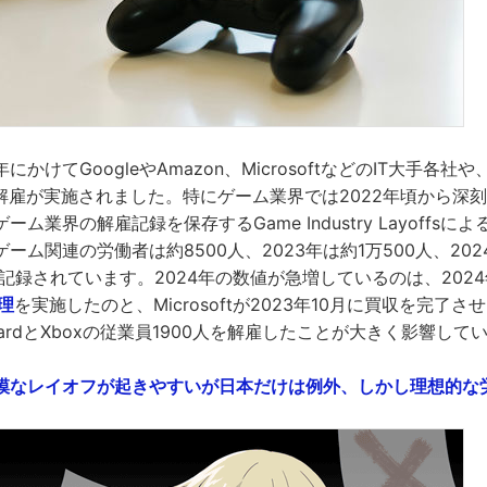
年にかけてGoogleやAmazon、MicrosoftなどのIT大手各社
な解雇が実施されました。特にゲーム業界では2022年頃から深
ム業界の解雇記録を保存するGame Industry Layoffsによ
ーム関連の労働者は約8500人、2023年は約1万500人、20
が記録されています。2024年の数値が急増しているのは、2024
理
を実施したのと、Microsoftが2023年10月に買収を完了
 BlizzardとXboxの従業員1900人を解雇したことが大きく影響し
模なレイオフが起きやすいが日本だけは例外、しかし理想的な