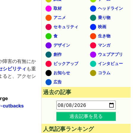
取材
ヘッドライン
アニメ
乗り物
セキュリティ
映画
食
生き物
デザイン
マンガ
創作
ウェブアプリ
や障害の有無にか
ピックアップ
インタビュー
セシビリティ
も重
お知らせ
コラム
よると、アクセシ
広告
過去の記事
erge
y-cutbacks
過去記事を見る
人気記事ランキング