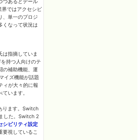
つつあるとデール
ム業界ではアクセシビ
り、単一のプロジ
多くなって状況は
氏は指摘していま
害を持つ人向けのテ
闘の補助機能、運
マイズ機能が話題
ビリティが大々的に報
べています。
ります。Switch
。Switch 2
セシビリティ設定
重要視しているこ