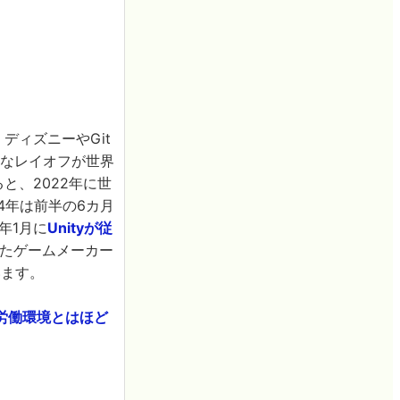
や、ディズニーやGit
刻なレイオフが世界
ると、2022年に世
24年は前半の6カ月
年1月に
Unityが従
させたゲームメーカー
ています。
労働環境とはほど