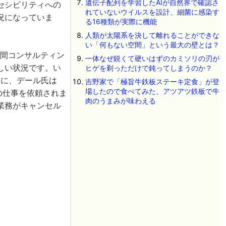
遺伝子配列を学習したAIが自然界で確認さ
セシビリティへの
れていないウイルスを設計、細菌に感染す
況になっていま
る16種類が実際に機能
人類が太陽系を決して離れることができな
い「何もない空間」という最大の壁とは？
年間コンサルティン
一体なぜ鋭くて硬いはずのカミソリの刃が
しい状況です。い
ヒゲを剃っただけで鈍ってしまうのか？
らに、デール氏は
吉野家で「極旨牛鉄板ステーキ定食」が登
場したので食べてみた、アツアツ鉄板で牛
の仕事を依頼されま
肉のうまみが味わえる
業務がキャンセル