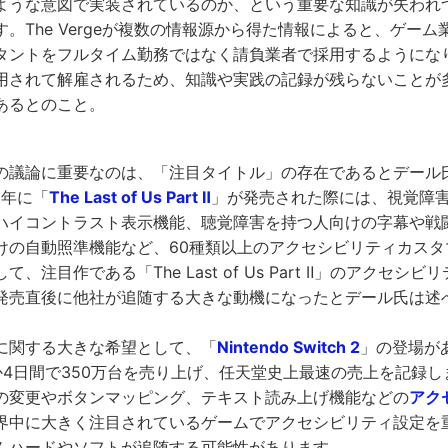
ような意図で実装されているのか、という重要な知識が失われ
。The Vergeが複数の情報源から得た情報によると、ゲー
タントをフルタイム勤務ではなく請負業者で採用するようにな
用されて解雇されるため、知識や実践の記録が残らないことが
あるとのこと。
の議論に重要なのは、「注目タイトル」の存在であるとデール
0年に「
The Last of Us Part Ⅱ
」が発売された際には、視覚障
ハイコントラスト表示機能、聴覚障害を持つ人向けの字幕や戦
けの自動照準機能など、60種類以上のアクセシビリティカスタ
、注目作である「The Last of Us Part Ⅱ」のアクセシ
発売直後に他社が追随する大きな動機になったとデール氏は述
に関する大きな希望として、「
Nintendo Switch 2
」の登場があ
4日間で350万台を売り上げ、任天堂史上最速の売上を記録しました
の変更やボタンマッピング、テキスト読み上げ機能などの
アク
界中に大きく注目されているゲームでアクセシビリティ設定を
ムハードやソフトが追随する可能性があります。