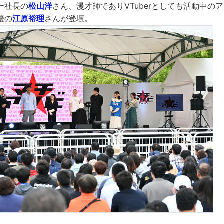
ー社長の
松山洋
さん、漫才師でありVTuberとしても活動中の
優の
江原裕理
さんが登壇。