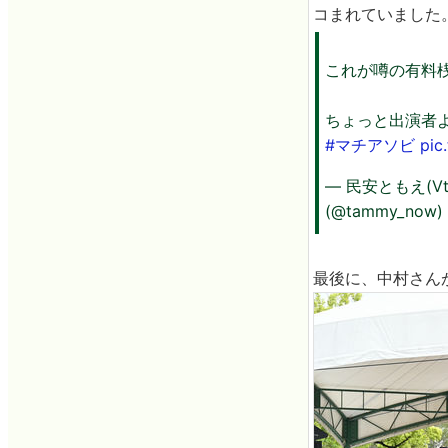
コまれていました
これが噂の有料
ちょっと出演者
#マチアソビ
pic
— 民安ともえ(Vt
(@tammy_now)
最後に、中村さん