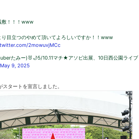
。
桟敷！！！www
より目立つのやめて頂いてよろしいですか！！www
.twitter.com/2mowuvjMCc
uberたみー)🐰🌙5/10.11マチ★アソビ出展、10日西公園ライブ
May 9, 2025
がスタートを宣言しました。