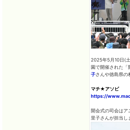
2025年5月10日
園で開催された「
子
さんや徳島県の
マチ★アソビ
https://www.mac
開会式の司会はア
里子さんが担当し