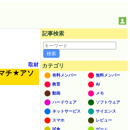
記事検索
取材
カテゴリ
マチ★アソ
有料メンバー
無料メンバー
教育
AI
動画
メモ
ハードウェア
ソフトウェア
ネットサービス
サイエンス
スマホ
レビュー
試食
ゲーム