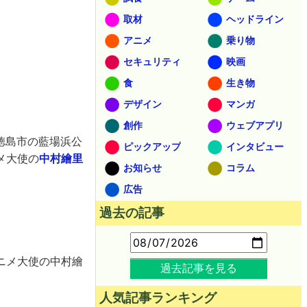
取材
ヘッドライン
アニメ
乗り物
セキュリティ
映画
食
生き物
デザイン
マンガ
創作
ウェブアプリ
徳島市の藍場浜公
ピックアップ
インタビュー
メ大使の
中村繪里
お知らせ
コラム
広告
過去の記事
ニメ大使の中村繪
過去記事を見る
人気記事ランキング