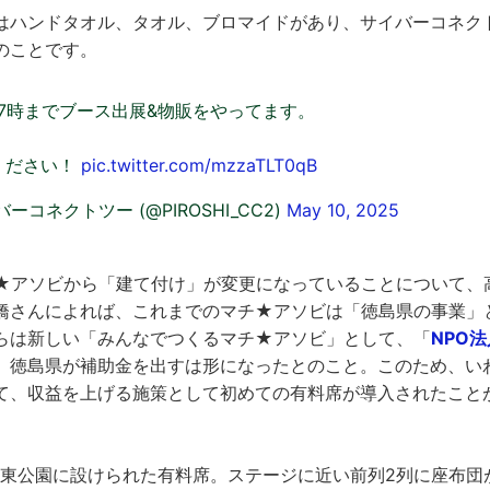
はハンドタオル、タオル、ブロマイドがあり、サイバーコネク
のことです。
17時までブース出展&物販をやってます。
ください！
pic.twitter.com/mzzaTLT0qB
ーコネクトツー (@PIROSHI_CC2)
May 10, 2025
★アソビから「建て付け」が変更になっていることについて、
橋さんによれば、これまでのマチ★アソビは「徳島県の事業」
らは新しい「みんなでつくるマチ★アソビ」として、「
NPO
、徳島県が補助金を出すは形になったとのこと。このため、い
て、収益を上げる施策として初めての有料席が導入されたこと
橋東公園に設けられた有料席。ステージに近い前列2列に座布団