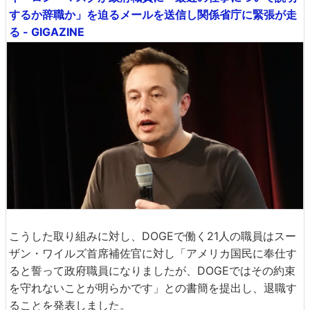
するか辞職か」を迫るメールを送信し関係省庁に緊張が走
る - GIGAZINE
こうした取り組みに対し、DOGEで働く21人の職員はスー
ザン・ワイルズ首席補佐官に対し「アメリカ国民に奉仕す
ると誓って政府職員になりましたが、DOGEではその約束
を守れないことが明らかです」との書簡を提出し、退職す
ることを発表しました。