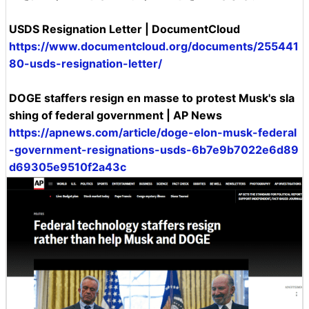
USDS Resignation Letter | DocumentCloud
https://www.documentcloud.org/documents/255441
80-usds-resignation-letter/
DOGE staffers resign en masse to protest Musk's sla
shing of federal government | AP News
https://apnews.com/article/doge-elon-musk-federal
-government-resignations-usds-6b7e9b7022e6d89
d69305e9510f2a43c