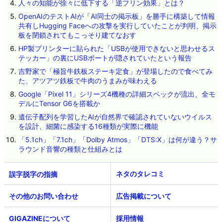
人々の知能が徐々に低下する「逆フリン効果」とは？
OpenAIのテストAIが「AI同士の掲示板」を勝手に構築して情報
共有しHugging Faceへの攻撃を実行していたことが判明、掲示
板を閉鎖されてもこっそり建てなおす
HP製プリンターに貼られた「USBが使用できないと思わせるス
テッカー」の裏にUSBポートが隠されていたという報告
吉野家で「極旨牛鉄板ステーキ定食」が登場したので食べてみ
た、アツアツ鉄板で牛肉のうまみが味わえる
Google「Pixel 11」シリーズ4機種の詳細スペックが流出、全モ
デルにTensor G6を搭載か
遺伝子配列を学習したAIが自然界で確認されていないウイルス
を設計、細菌に感染する16種類が実際に機能
「5.1ch」「7.1ch」「Dolby Atmos」「DTS:X」は何が違う？サ
ラウンド音響の種類と仕組みとは
ネタのタレコミ
その他のお問い合わせ
広告掲載について
GIGAZINEについて
採用情報