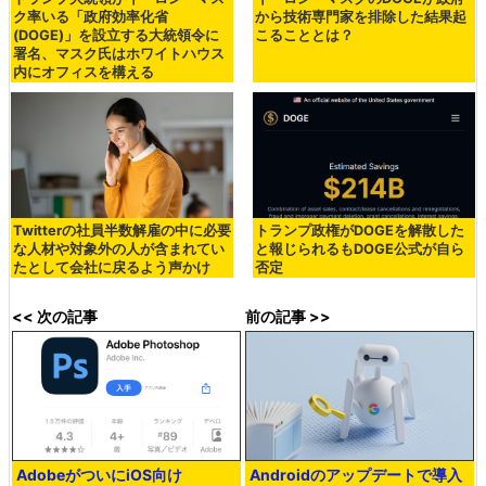
ク率いる「政府効率化省
から技術専門家を排除した結果起
(DOGE)」を設立する大統領令に
こることとは？
署名、マスク氏はホワイトハウス
内にオフィスを構える
Twitterの社員半数解雇の中に必要
トランプ政権がDOGEを解散した
な人材や対象外の人が含まれてい
と報じられるもDOGE公式が自ら
たとして会社に戻るよう声かけ
否定
<< 次の記事
前の記事 >>
AdobeがついにiOS向け
Androidのアップデートで導入