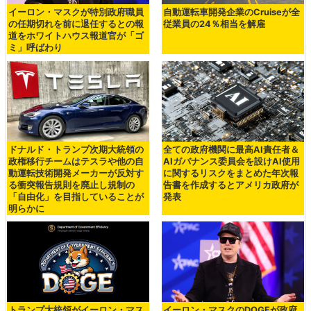
イーロン・マスクが特別政府職員
自動運転車開発企業のCruiseが全
の任期切れを前に退任するとの報
従業員の24％相当を解雇
道をホワイトハウス報道官が「ゴ
ミ」呼ばわり
ドナルド・トランプ次期大統領の
全ての政府機関に最高AI責任者＆
政権移行チームはテスラや他の自
AIガバナンス委員会を設けAI使用
動運転技術開発メーカーが反対す
に関するリスクをまとめた年次報
る衝突報告規則を廃止し規制の
告書を作成するとアメリカ政府が
「自由化」を目指していることが
発表
明らかに
トランプ大統領がイーロン・マス
イーロン・マスクのDOGEが政府