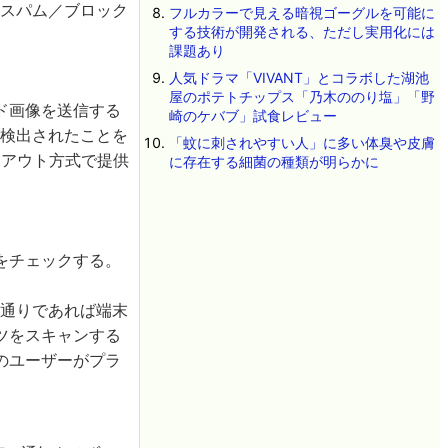
「スパム／ブロック
フルカラーで見える暗視ゴーグルを可能に
する技術が開発される、ただし実用化には
課題あり
人気ドラマ「VIVANT」とコラボした湖池
屋のポテトチップス「乃木ののり塩」「野
ド画像を送信する
崎のケバブ」試食レビュー
が検出されたことを
「蚊に刺されやすい人」に多い体臭や皮膚
トアウト方式で提供
に存在する細菌の種類が明らかに
をチェックする。
明通りであれば端末
ツをスキャンする
のユーザーがプラ