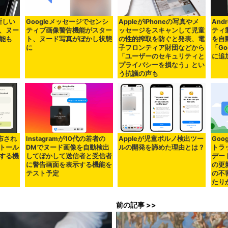
新しい
Googleメッセージでセンシ
AppleがiPhoneの写真やメ
And
、ヌー
ティブ画像警告機能がスター
ッセージをスキャンして児童
ティ
能も
ト、ヌード写真がぼかし状態
の性的搾取を防ぐと発表、電
を自
に
子フロンティア財団などから
「Go
「ユーザーのセキュリティと
に追
プライバシーを損なう」とい
う抗議の声も
配布され
Instagramが10代の若者の
Appleが児童ポルノ検出ツー
Goo
トール
DMでヌード画像を自動検出
ルの開発を諦めた理由とは？
トラ
する機
してぼかして送信者と受信者
デー
に警告画面を表示する機能を
の更
テスト予定
の不
たり
前の記事 >>