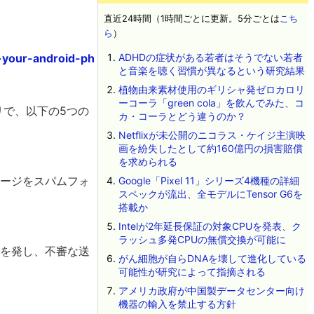
直近24時間（1時間ごとに更新。5分ごとは
こち
ら
）
-your-android-ph
ADHDの症状がある若者はそうでない若者
と音楽を聴く習慣が異なるという研究結果
植物由来素材使用のギリシャ発ゼロカロリ
ーコーラ「green cola」を飲んでみた、コ
アプリで、以下の5つの
カ・コーラとどう違うのか？
Netflixが未公開のニコラス・ケイジ主演映
画を紛失したとして約160億円の損害賠償
を求められる
セージをスパムフォ
Google「Pixel 11」シリーズ4機種の詳細
スペックが流出、全モデルにTensor G6を
搭載か
Intelが2年延長保証の対象CPUを発表、ク
ラッシュ多発CPUの無償交換が可能に
告を発し、不審な送
がん細胞が自らDNAを壊して進化している
可能性が研究によって指摘される
アメリカ政府が中国製データセンター向け
機器の輸入を禁止する方針