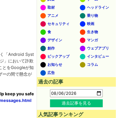
取材
ヘッドライン
アニメ
乗り物
セキュリティ
映画
食
生き物
デザイン
マンガ
創作
ウェブアプリ
ndroid Syst
ピックアップ
インタビュー
セージ」において詐欺
お知らせ
コラム
をGoogleが知
広告
ザーの間で懸念が
過去の記事
lp keep you safe
-messages.html
過去記事を見る
人気記事ランキング