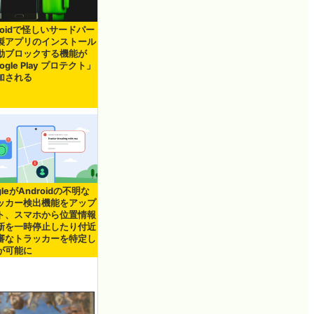
roidで怪しいサードパー
製アプリのインストール
動ブロックする機能が
ogle Play プロテクト」
加される
gleがAndroidの不明な
ッカー検出機能をアップ
ト、スマホから位置情報
新を一時停止したり付近
審なトラッカーを特定し
が可能に