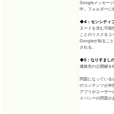
Googleメッ
中」フォルダーに
◆4：センシティ
ヌードを含む可能
ことのリスクをユ
Googleが知る
される。
◆5：なりすまし
連絡先の公開鍵を
問題になっている
のコンテンツが外
アプリがユーザー
イバシーの問題が