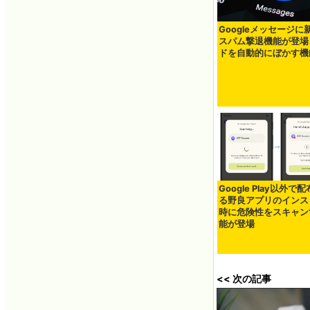
Googleメッセージに
スパム撃退機能が登場
ドを自動的にぼかす機
Google Play以外で
る野良アプリのインス
時に危険性をスキャン
能が登場
<< 次の記事