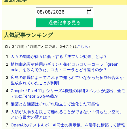
過去記事を見る
人気記事ランキング
直近24時間（1時間ごとに更新。5分ごとは
こちら
）
人々の知能が徐々に低下する「逆フリン効果」とは？
植物由来素材使用のギリシャ発ゼロカロリーコーラ「green
cola」を飲んでみた、コカ・コーラとどう違うのか？
広島の原爆によってこれまで知られていなかった多成分合金が
生成されていたことが判明
Google「Pixel 11」シリーズ4機種の詳細スペックが流出、全モ
デルにTensor G6を搭載か
細菌と古細菌はそれぞれ独立して進化した可能性
人類が太陽系を決して離れることができない「何もない空間」
という最大の壁とは？
OpenAIのテストAIが「AI同士の掲示板」を勝手に構築して情報