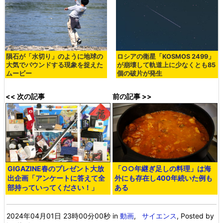
隕石が「水切り」のように地球の
ロシアの衛星「KOSMOS 2499」
大気でバウンドする現象を捉えた
が崩壊して軌道上に少なくとも85
ムービー
個の破片が発生
<< 次の記事
前の記事 >>
GIGAZINE春のプレゼント大放
「○○年継ぎ足しの料理」は海
出企画「アンケートに答えて全
外にも存在し400年続いた例も
部持っていってください！」
ある
2024年04月01日 23時00分00秒
in
動画
,
サイエンス
, Posted by