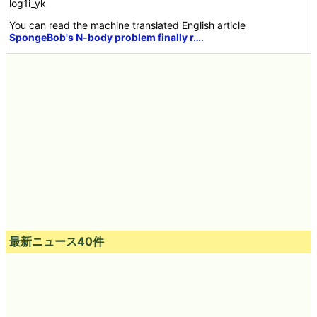
log1i_yk
You can read the machine translated English article
SpongeBob's N-body problem finally r…
.
最新ニュース40件