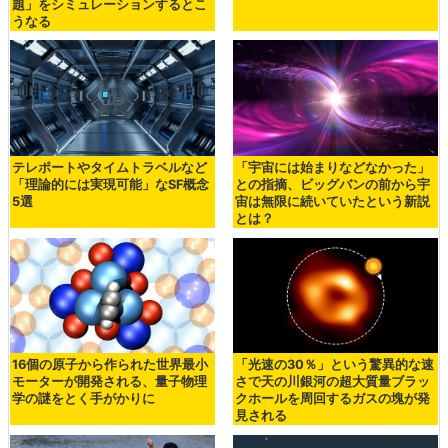
題」をシミュレーションするとこ
うなる
テレポートやタイムトラベルなど
「宇宙には始まりなどなかった」
「理論的には実現可能」なSF概念
との指摘、ビッグバンの前から宇
5選
宙は無限に続いていたという新説
とは？
16個の原子から作られた世界最小
「光速の30％」という驚異的な速
モーターが開発される、量子物理
さで天の川銀河の超大質量ブラッ
学の謎をとく手がかりに
クホールを周回するガスの塊が発
見される