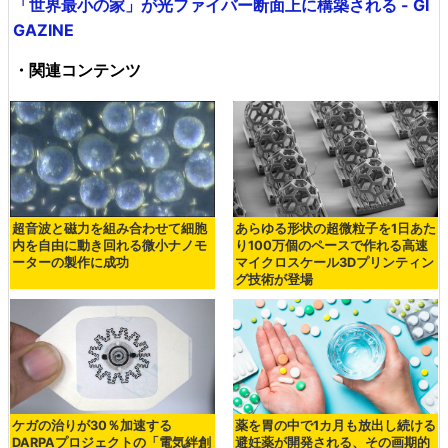
「世界最小の家」が光ファイバー断面上に構築される - GI
GAZINE
・関連コンテンツ
超音波と磁力を組み合わせて細胞
あらゆる形状の超微粒子を1日あた
内を自由に動き回れる微小ナノモ
り100万個のペースで作れる高速
ーターの製作に成功
マイクロスケール3Dプリンティン
グ技術が登場
ケガの治りが30％加速する
薬を胃の中で1カ月も放出し続ける
DARPAプロジェクトの「電気絆創
避妊薬が開発される、その画期的