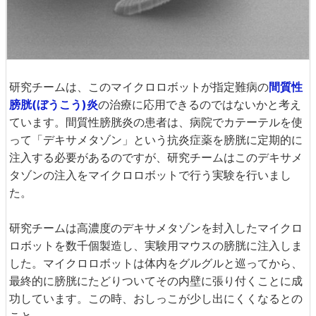
研究チームは、このマイクロロボットが指定難病の
間質性
膀胱(ぼうこう)炎
の治療に応用できるのではないかと考え
ています。間質性膀胱炎の患者は、病院でカテーテルを使
って「デキサメタゾン」という抗炎症薬を膀胱に定期的に
注入する必要があるのですが、研究チームはこのデキサメ
タゾンの注入をマイクロロボットで行う実験を行いまし
た。
研究チームは高濃度のデキサメタゾンを封入したマイクロ
ロボットを数千個製造し、実験用マウスの膀胱に注入しま
した。マイクロロボットは体内をグルグルと巡ってから、
最終的に膀胱にたどりついてその内壁に張り付くことに成
功しています。この時、おしっこが少し出にくくなるとの
こと。