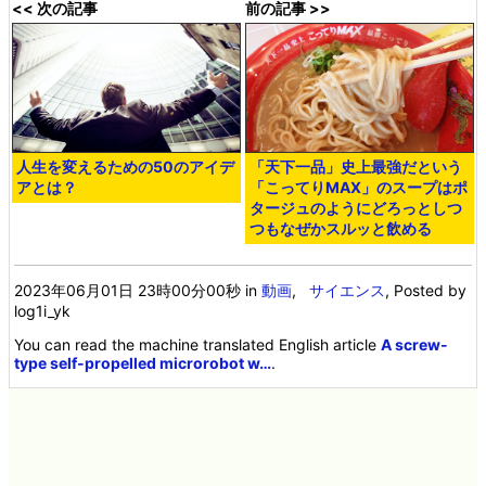
<< 次の記事
前の記事 >>
人生を変えるための50のアイデ
「天下一品」史上最強だという
アとは？
「こってりMAX」のスープはポ
タージュのようにどろっとしつ
つもなぜかスルッと飲める
2023年06月01日 23時00分00秒
in
動画
,
サイエンス
, Posted by
log1i_yk
You can read the machine translated English article
A screw-
type self-propelled microrobot w…
.