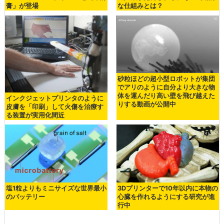
膏」が登場
な仕組みとは？
砂粒ほどの超小型ロボットが集団
でアリのように自分より大きな物
体を運んだり高い壁を飛び越えた
インクジェットプリンタのように
りする動画が公開中
皮膚を「印刷」して火傷を治療す
る装置が実用化間近
塩1粒よりもミニサイズな世界最小
3Dプリンターで10年以内に本物の
のバッテリー
心臓を作れるようにする研究が進
行中