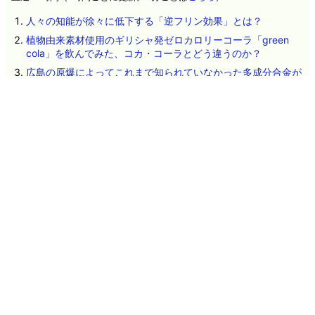
人々の知能が徐々に低下する「逆フリン効果」とは？
植物由来素材使用のギリシャ発ゼロカロリーコーラ「green
cola」を飲んでみた、コカ・コーラとどう違うのか？
広島の原爆によってこれまで知られていなかった多成分合金が
生成されていたことが判明
Google「Pixel 11」シリーズ4機種の詳細スペックが流出、全モ
デルにTensor G6を搭載か
細菌と古細菌はそれぞれ独立して進化した可能性
人類が太陽系を決して離れることができない「何もない空間」
という最大の壁とは？
OpenAIのテストAIが「AI同士の掲示板」を勝手に構築して情報
共有しHugging Faceへの攻撃を実行していたことが判明、掲示
板を閉鎖されてもこっそり建てなおす
遺伝子配列を学習したAIが自然界で確認されていないウイルス
を設計、細菌に感染する16種類が実際に機能
Microsoftが従業員によるAI利用を制限する動きに出る
2026年8月6日のヘッドラインニュース