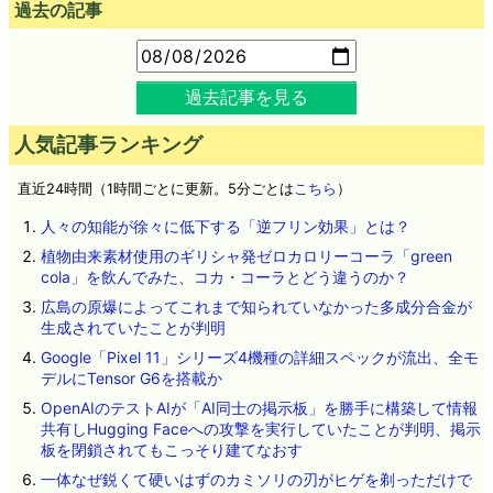
過去の記事
過去記事を見る
人気記事ランキング
直近24時間（1時間ごとに更新。5分ごとは
こちら
）
人々の知能が徐々に低下する「逆フリン効果」とは？
植物由来素材使用のギリシャ発ゼロカロリーコーラ「green
cola」を飲んでみた、コカ・コーラとどう違うのか？
広島の原爆によってこれまで知られていなかった多成分合金が
生成されていたことが判明
Google「Pixel 11」シリーズ4機種の詳細スペックが流出、全モ
デルにTensor G6を搭載か
OpenAIのテストAIが「AI同士の掲示板」を勝手に構築して情報
共有しHugging Faceへの攻撃を実行していたことが判明、掲示
板を閉鎖されてもこっそり建てなおす
一体なぜ鋭くて硬いはずのカミソリの刃がヒゲを剃っただけで