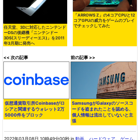
「ARROWS Z」の4コアCPUと12
コアGPUの威力をゲームのプレイ
でチェックしてみた
任天堂、3Dに対応したニンテンド
ーDSの後継機「ニンテンドー
3DS(スリーディーエス)」を2011
年3月期に発売へ
<< 次の記事
前の記事 >>
仮想通貨取引所Coinbaseがロ
SamsungがGalaxyのソースコ
シアと関連するウォレット2万
ードを盗まれたことを認める、
5000件をブロック
個人情報は流出していないと主
張
2022年03月08日 10時49分00秒
in
動画
,
ハードウェア
,
ゲーム
,