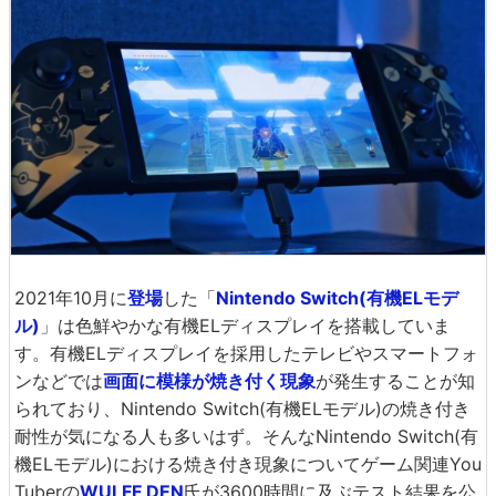
2021年10月に
登場
した「
Nintendo Switch(有機ELモデ
ル)
」は色鮮やかな有機ELディスプレイを搭載していま
す。有機ELディスプレイを採用したテレビやスマートフォ
ンなどでは
画面に模様が焼き付く現象
が発生することが知
られており、Nintendo Switch(有機ELモデル)の焼き付き
耐性が気になる人も多いはず。そんなNintendo Switch(有
機ELモデル)における焼き付き現象についてゲーム関連You
Tuberの
WULFF DEN
氏が3600時間に及ぶテスト結果を公