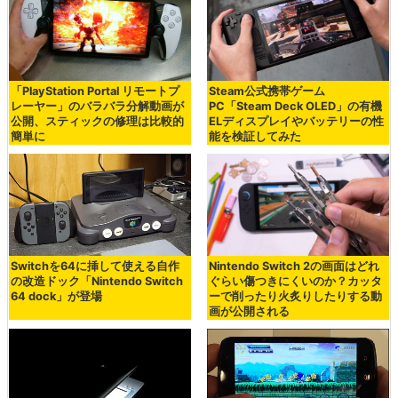
「PlayStation Portal リモートプ
Steam公式携帯ゲーム
レーヤー」のバラバラ分解動画が
PC「Steam Deck OLED」の有機
公開、スティックの修理は比較的
ELディスプレイやバッテリーの性
簡単に
能を検証してみた
Switchを64に挿して使える自作
Nintendo Switch 2の画面はどれ
の改造ドック「Nintendo Switch
ぐらい傷つきにくいのか？カッタ
64 dock」が登場
ーで削ったり火炙りしたりする動
画が公開される