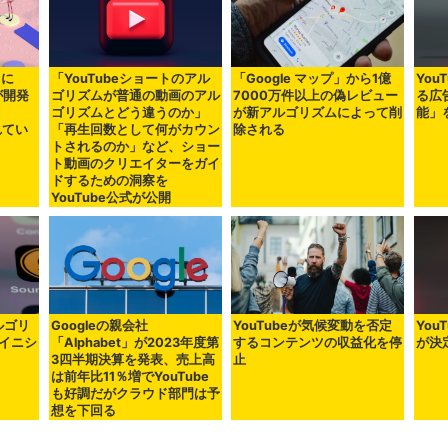
トに
「YouTubeショートのアル
「Google マップ」から1億
You
dが開発
ゴリズムが普通の動画のアル
7000万件以上の偽レビュー
る広
ゴリズムとどう違うのか」
が新アルゴリズムによって削
能」
れてい
「再生回数として何がカウン
除される
トされるのか」など、ショー
ト動画のクリエイターをガイ
ドするための洞察を
YouTube公式が公開
ルゴリ
Googleの親会社
YouTubeが気候変動を否定
You
イニシ
「Alphabet」が2023年度第
するコンテンツの収益化を停
が決
3四半期決算を発表、売上高
止
は前年比11％増でYouTube
も好調だがクラウド部門は予
想を下回る