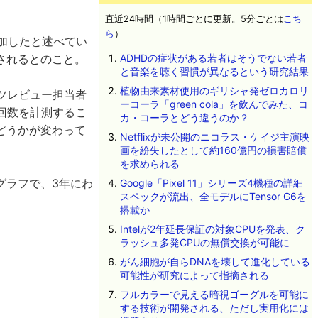
直近24時間（1時間ごとに更新。5分ごとは
こち
ら
）
追加したと述べてい
されるとのこと。
ADHDの症状がある若者はそうでない若者
と音楽を聴く習慣が異なるという研究結果
植物由来素材使用のギリシャ発ゼロカロリ
ンツレビュー担当者
ーコーラ「green cola」を飲んでみた、コ
聴回数を計測するこ
カ・コーラとどう違うのか？
どうかが変わって
Netflixが未公開のニコラス・ケイジ主演映
画を紛失したとして約160億円の損害賠償
を求められる
たグラフで、3年にわ
Google「Pixel 11」シリーズ4機種の詳細
スペックが流出、全モデルにTensor G6を
搭載か
Intelが2年延長保証の対象CPUを発表、ク
ラッシュ多発CPUの無償交換が可能に
がん細胞が自らDNAを壊して進化している
可能性が研究によって指摘される
フルカラーで見える暗視ゴーグルを可能に
する技術が開発される、ただし実用化には