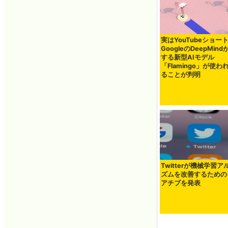
実はYouTubeショー
GoogleのDeepMin
する新型AIモデル
「Flamingo」が使わ
ることが判明
Twitterが機械学習ア
ズムを改善するための
アチブを発表