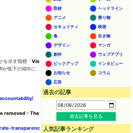
取材
ヘッドライン
アニメ
乗り物
セキュリティ
映画
食
生き物
デザイン
マンガ
創作
ウェブアプリ
のかを示す指標「
Vio
ピックアップ
インタビュー
VRが低下の傾向に
お知らせ
コラム
広告
過去の記事
ccountability/
re removed - The
過去記事を見る
rate-transparenc
人気記事ランキング