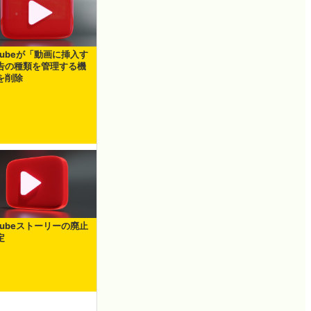
Tubeが「動画に挿入す
告の種類を管理する機
を削除
Tubeストーリーの廃止
定