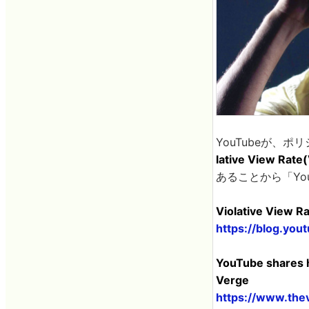
YouTubeが、
lative View 
あることから「Yo
Violative View R
https://blog.you
YouTube shares 
Verge
https://www.the