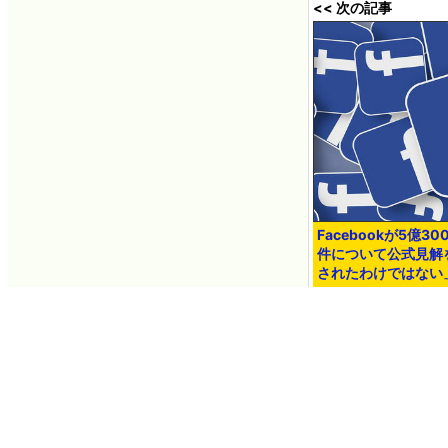
<< 次の記事
Facebookが5億
件について公式見解
されたわけではない
2021年04月07日 1
You can read the ma
ネタのタレコミ