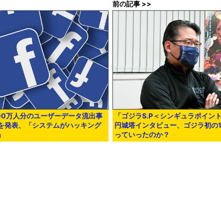
前の記事 >>
3000万人分のユーザーデータ流出事
「ゴジラS.P＜シンギュラポイン
を発表、「システムがハッキング
円城塔インタビュー、ゴジラ初の1
」
っていったのか？
2時30分00秒
in
ネットサービス
, Posted by log1i_yk
chine translated English article
YouTube announces new index 'VV
その他のお問い合わせ
広告掲載について