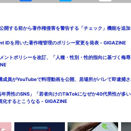
を公開する前から著作権侵害を警告する「チェック」機能を追加 - G
tent IDを用いた著作権管理のポリシー変更を発表 - GIGAZINE
ハラスメントポリシーを改訂、「人種・性別・性的指向に基づく侮
INE
成員がYouTubeで料理動画を公開、居場所がバレて即逮捕される 
中高年男性のSNS」「若者向けのTikTokになぜか40代男性が多
するとこうなる - GIGAZINE