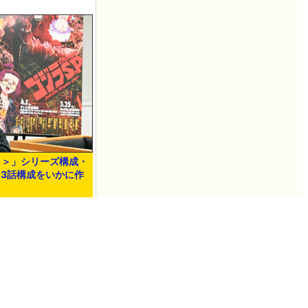
ト＞」シリーズ構成・
3話構成をいかに作
R' showin…
.
GIGAZINEについて
採用情報