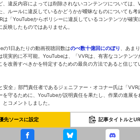
ど、違反内容によっては削除されないコンテンツについては、V
た、ルールに違反しているかどうかが曖昧なものについても考
Rは「YouTubeからポリシーに違反しているコンテンツが確
に反映したものではありません。
ubeの1日あたりの動画視聴回数は
のべ数十億回にのぼり
、あま
現実的に不可能。YouTubeは、「VVRは、有害なコンテン
こを改善すべきかを特定するための最良の方法であると信じて
信頼と安全」部門責任者であるジェニファー・オコナー氏は「VVRはY
を守るために、YouTubeが説明責任を果たし、作業の進展
」とコメントしました。
優先ソースに設定
記事タイトルとU