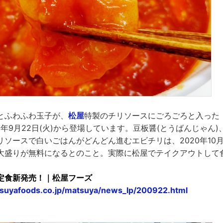
とふわふわ玉子が、
松屋
特製のチリソースにごろごろと入った
0年9月22日(火)から登場しています。豆板醤(とうばんじゃん
リソースで白いごはんがどんどん進むエビチリは、2020年10
大盛りが無料になるとのこと。実際に松屋でテイクアウトして
定食新発売！｜松屋フーズ
suyafoods.co.jp/matsuya/news_lp/200922.html