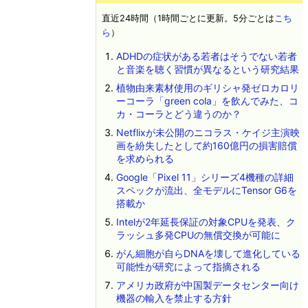
直近24時間（1時間ごとに更新。5分ごとは
こち
ら
）
ADHDの症状がある若者はそうでない若者
と音楽を聴く習慣が異なるという研究結果
植物由来素材使用のギリシャ発ゼロカロリ
ーコーラ「green cola」を飲んでみた、コ
カ・コーラとどう違うのか？
Netflixが未公開のニコラス・ケイジ主演映
画を紛失したとして約160億円の損害賠償
を求められる
Google「Pixel 11」シリーズ4機種の詳細
スペックが流出、全モデルにTensor G6を
搭載か
Intelが2年延長保証の対象CPUを発表、ク
ラッシュ多発CPUの無償交換が可能に
がん細胞が自らDNAを壊して進化している
可能性が研究によって指摘される
アメリカ政府が中国製データセンター向け
機器の輸入を禁止する方針