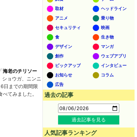
取材
ヘッドライン
アニメ
乗り物
セキュリティ
映画
食
生き物
デザイン
マンガ
創作
ウェブアプリ
ピックアップ
インタビュー
「
海老のチリソー
お知らせ
コラム
)、ショウガ、ニンニ
広告
月6日までの期間限
食べてみました。
過去の記事
過去記事を見る
人気記事ランキング