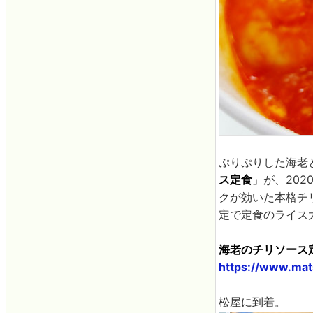
ぷりぷりした海老
ス定食
」が、202
クが効いた本格チ
定で定食のライス
海老のチリソース
https://www.mat
松屋に到着。