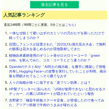
過去記事を見る
人気記事ランキング
直近24時間（1時間ごとに更新。5分ごとは
こちら
）
一体なぜ鋭くて硬いはずのカミソリの刃がヒゲを剃っただけで
鈍ってしまうのか？
目隠しフェンスが設置された「2023びわ湖大花火大会」で無料
の観客は花火を楽しめるのか現地取材してきた
植物由来素材使用のギリシャ発ゼロカロリーコーラ「green
cola」を飲んでみた、コカ・コーラとどう違うのか？
OpenAIのテストAIが「AI同士の掲示板」を勝手に構築して情報
共有しHugging Faceへの攻撃を実行していたことが判明、掲示
板を閉鎖されてもこっそり建てなおす
人々の知能が徐々に低下する「逆フリン効果」とは？
HP製プリンターに貼られた「USBが使用できないと思わせるス
テッカー」の裏にUSBポートが隠されていたという報告
吉野家で「極旨牛鉄板ステーキ定食」が登場したので食べてみ
た、アツアツ鉄板で牛肉のうまみが味わえる