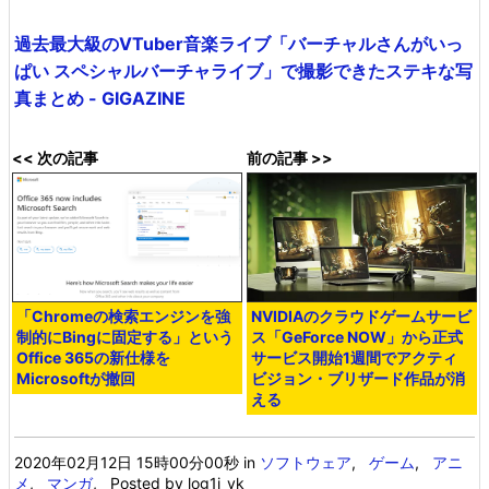
過去最大級のVTuber音楽ライブ「バーチャルさんがいっ
ぱい スペシャルバーチャライブ」で撮影できたステキな写
真まとめ - GIGAZINE
<< 次の記事
前の記事 >>
「Chromeの検索エンジンを強
NVIDIAのクラウドゲームサービ
制的にBingに固定する」という
ス「GeForce NOW」から正式
Office 365の新仕様を
サービス開始1週間でアクティ
Microsoftが撤回
ビジョン・ブリザード作品が消
える
2020年02月12日 15時00分00秒
in
ソフトウェア
,
ゲーム
,
アニ
メ
,
マンガ
, Posted by log1i_yk