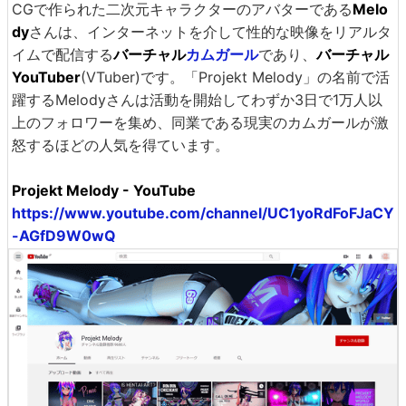
CGで作られた二次元キャラクターのアバターである
Melo
dy
さんは、インターネットを介して性的な映像をリアルタ
イムで配信する
バーチャル
カムガール
であり、
バーチャル
YouTuber
(VTuber)です。「Projekt Melody」の名前で活
躍するMelodyさんは活動を開始してわずか3日で1万人以
上のフォロワーを集め、同業である現実のカムガールが激
怒するほどの人気を得ています。
Projekt Melody - YouTube
https://www.youtube.com/channel/UC1yoRdFoFJaCY
-AGfD9W0wQ