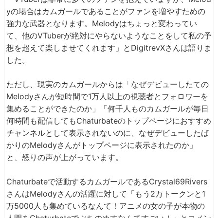
yの場合はカムガールであることがファンを増やすための
強力な武器となります。Melodyはちょっと変わってい
て、他のVTuberが絶対にやらないようなことをして私の予
想を超えて楽しませてくれます」とDigitrevXさんは語りま
した。
ただし、現実のカムガールからは「なぜデビューしたての
Melodyさんが短時間で1万人以上の視聴者とフォロワーを
集めることができたのか」「何千人ものカムガールが毎日
何時間も配信してもChaturbateのトップページにおすすめ
チャンネルとして表示されないのに、なぜデビューしたば
かりのMelodyさんがトップページに表示されたのか」
と、怒りの声が上がっています。
Chaturbateで活動するカムガールであるCrystal69Rivers
さんはMelodyさんの活躍に対して「もう2万トークンと1
万5000人も集めているなんて！アニメの女の子が本物の
人間をChaturbateでぶちのめすなんてすごい！」とコメン