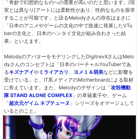
「奇妙で幻想的なものへの需要が高いのだと思います。(現
実とは異なり)アートには柔軟性があり、性的なものを探求
することが可能です」と語るMelodyさんの存在はまさに
「日本のアニメやゲームの文化の中で急速に発展したVTu
berの文化と、日本のヘンタイ文化が組み合わさった結
果」といえます。
MelodyのアバターをモデリングしたDigitrevXさんはMelo
dyさんのコンセプトは「日本のバーチャルYouTuberであ
る
キズナアイ
や
ミライアカリ
、
ヨメミ＆萌美
などに影響を
受けている」と、IT系メディアのMotherboardによる取材
に答えています。また、Melodyのデザインは「
攻殻機動
隊 STAND ALONE COMPLEX
」の草薙素子や、ゲーム
「
超次元ゲイム ネプテューヌ
」シリーズをオマージュして
いるとのこと。