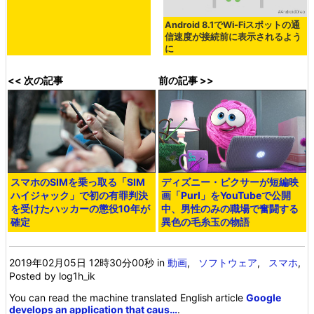
Metaが日本語音声を入力するだけ
で文字起こしなどが可能な
AI「SeamlessM4T」の改良版
「Windows Mobile」を搭載した
「SeamlessM4T v2」をリリース
携帯電話、バージョン表記を無く
して「Windows Phone」に
Metaが低ビットレートで良音質の
Android 8.1でWi-Fiスポットの通
音声コーデック「MLow」を発
信速度が接続前に表示されるよう
表、スマホの通話アプリ向けに開
に
発
<< 次の記事
前の記事 >>