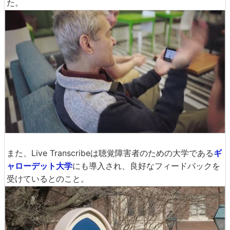
た。
また、Live Transcribeは聴覚障害者のための大学である
ギ
ャローデット大学
にも導入され、良好なフィードバックを
受けているとのこと。