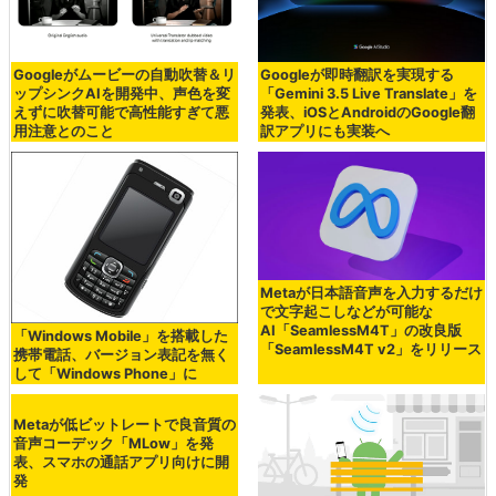
コスト100円の激安補聴器が開発
どのアプリからもGoogle翻訳にア
中、何億人もの人々を救える可能
クセスでき、テキストをアプリ内
性がある
でそのまま翻訳できる新機能
「Tap to Translate」が登場
Googleがムービーの自動吹替＆リ
Googleが即時翻訳を実現する
ップシンクAIを開発中、声色を変
「Gemini 3.5 Live Translate」を
えずに吹替可能で高性能すぎて悪
発表、iOSとAndroidのGoogle翻
用注意とのこと
訳アプリにも実装へ