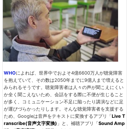
WHO
によれば、世界中でおよそ4億6600万人が聴覚障害
を抱えていて、その数は2050年までに9億人まで増えると
みられるそうです。聴覚障害者は人々の声が聞こえにくい
か全く聞こえないため、会話をする際に不便が生じること
が多く、コミュニケーション不足に陥ったり講演などに足
が運びづらかったりします。そんな聴覚障害者を支援する
ため、Googleは音声をテキストに変換するアプリ「
Live T
ranscribe(音声文字変換)
」と、補聴アプリ「
Sound Amp