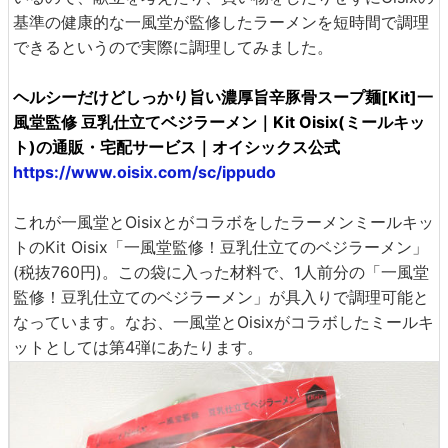
基準の健康的な一風堂が監修したラーメンを短時間で調理
できるというので実際に調理してみました。
ヘルシーだけどしっかり旨い濃厚旨辛豚骨スープ麺[Kit]一
風堂監修 豆乳仕立てベジラーメン｜Kit Oisix(ミールキッ
ト)の通販・宅配サービス｜オイシックス公式
https://www.oisix.com/sc/ippudo
これが一風堂とOisixとがコラボをしたラーメンミールキッ
トのKit Oisix「一風堂監修！豆乳仕立てのベジラーメン」
(税抜760円)。この袋に入った材料で、1人前分の「一風堂
監修！豆乳仕立てのベジラーメン」が具入りで調理可能と
なっています。なお、一風堂とOisixがコラボしたミールキ
ットとしては第4弾にあたります。