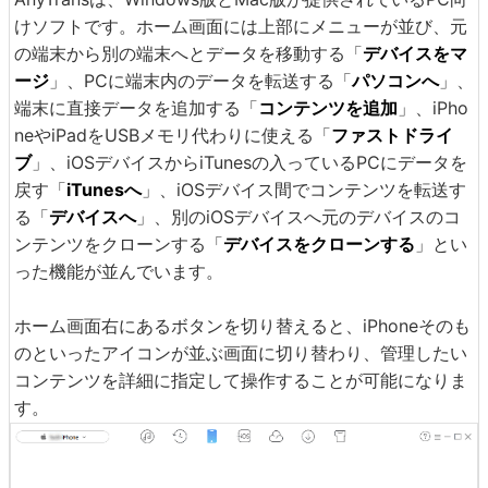
けソフトです。ホーム画面には上部にメニューが並び、元
の端末から別の端末へとデータを移動する「
デバイスをマ
ージ
」、PCに端末内のデータを転送する「
パソコンへ
」、
端末に直接データを追加する「
コンテンツを追加
」、iPho
neやiPadをUSBメモリ代わりに使える「
ファストドライ
ブ
」、iOSデバイスからiTunesの入っているPCにデータを
戻す「
iTunesへ
」、iOSデバイス間でコンテンツを転送す
る「
デバイスへ
」、別のiOSデバイスへ元のデバイスのコ
ンテンツをクローンする「
デバイスをクローンする
」とい
った機能が並んでいます。
ホーム画面右にあるボタンを切り替えると、iPhoneそのも
のといったアイコンが並ぶ画面に切り替わり、管理したい
コンテンツを詳細に指定して操作することが可能になりま
す。