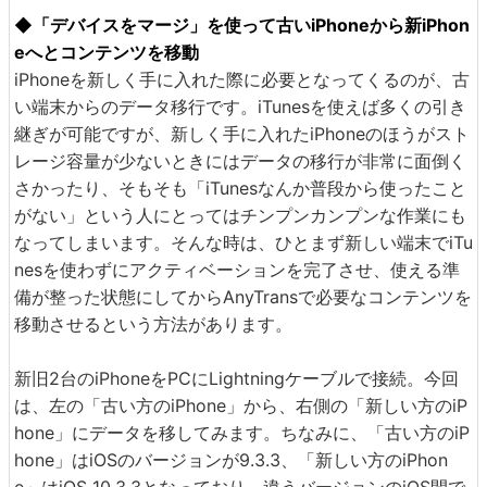
◆「デバイスをマージ」を使って古いiPhoneから新iPhon
eへとコンテンツを移動
iPhoneを新しく手に入れた際に必要となってくるのが、古
い端末からのデータ移行です。iTunesを使えば多くの引き
継ぎが可能ですが、新しく手に入れたiPhoneのほうがスト
レージ容量が少ないときにはデータの移行が非常に面倒く
さかったり、そもそも「iTunesなんか普段から使ったこと
がない」という人にとってはチンプンカンプンな作業にも
なってしまいます。そんな時は、ひとまず新しい端末でiTu
nesを使わずにアクティベーションを完了させ、使える準
備が整った状態にしてからAnyTransで必要なコンテンツを
移動させるという方法があります。
新旧2台のiPhoneをPCにLightningケーブルで接続。今回
は、左の「古い方のiPhone」から、右側の「新しい方のiP
hone」にデータを移してみます。ちなみに、「古い方のiP
hone」はiOSのバージョンが9.3.3、「新しい方のiPhon
e」はiOS 10.3.3となっており、違うバージョンのiOS間で