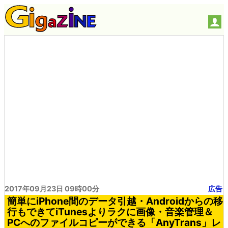
2017年09月23日 09時00分
広告
簡単にiPhone間のデータ引越・Androidからの移
行もできてiTunesよりラクに画像・音楽管理＆
PCへのファイルコピーができる「AnyTrans」レ