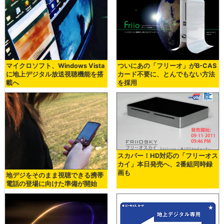
マイクロソフト、Windows Vista
ついにあの「フリーオ」がB-CAS
に地上デジタル放送視聴機能を搭
カード不要に、とんでもない方法
載へ
を採用
スカパー！HD対応の「フリーオス
カイ」本日発売へ、2番組同時録
画も
地デジをそのまま視聴できる携帯
電話の登場に向けた準備が開始