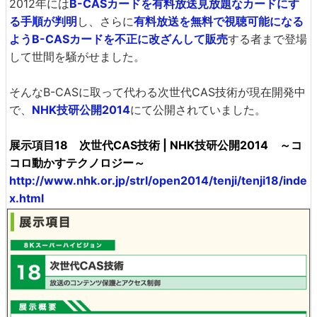
2012年には
B-CASカードを有料放送見放題なカードにす
る手順が判明
し、さらに
有料放送を無料で視聴可能になる
ようB-CASカードを不正に改ざんして販売
する者まで登場
して世間を騒がせました。
そんなB-CASに取って代わる次世代CAS技術が現在開発中
で、
NHK技研公開2014
にて公開されていました。
展示項目18 次世代CAS技術 | NHK技研公開2014 ～コ
コロ動かすテクノロジー～
http://www.nhk.or.jp/strl/open2014/tenji/tenji18/inde
x.html