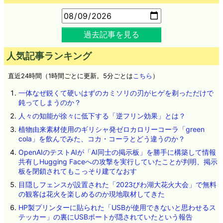
過去記事を見る
人気記事ランキング
直近24時間（1時間ごとに更新。5分ごとは
こちら
）
一体なぜ鋭くて硬いはずのカミソリの刃がヒゲを剃っただけで
鈍ってしまうのか？
人々の知能が徐々に低下する「逆フリン効果」とは？
植物由来素材使用のギリシャ発ゼロカロリーコーラ「green
cola」を飲んでみた、コカ・コーラとどう違うのか？
OpenAIのテストAIが「AI同士の掲示板」を勝手に構築して情報
共有しHugging Faceへの攻撃を実行していたことが判明、掲示
板を閉鎖されてもこっそり建てなおす
目隠しフェンスが設置された「2023びわ湖大花火大会」で無料
の観客は花火を楽しめるのか現地取材してきた
HP製プリンターに貼られた「USBが使用できないと思わせるス
テッカー」の裏にUSBポートが隠されていたという報告