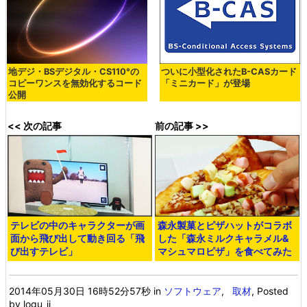
地デジ・BSデジタル・CS110°の
ついに小型化されたB-CASカード
コピーワンスを無効化するコード
「ミニカード」が登場
公開
<< 次の記事
前の記事 >>
テレビの中のキャラクターが画
森永製菓とピザハットがコラボ
面から飛び出して動き回る「飛
した「森永ミルクキャラメル&
び出すテレビ」
マシュマロピザ」を食べてみた
2014年05月30日 16時52分57秒
in
ソフトウェア
,
取材
, Posted
by logu_ii