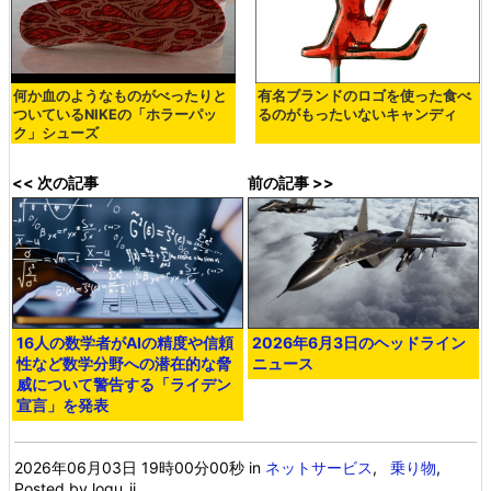
何か血のようなものがべったりと
有名ブランドのロゴを使った食べ
ついているNIKEの「ホラーパッ
るのがもったいないキャンディ
ク」シューズ
<< 次の記事
前の記事 >>
16人の数学者がAIの精度や信頼
2026年6月3日のヘッドライン
性など数学分野への潜在的な脅
ニュース
威について警告する「ライデン
宣言」を発表
2026年06月03日 19時00分00秒
in
ネットサービス
,
乗り物
,
Posted by logu_ii