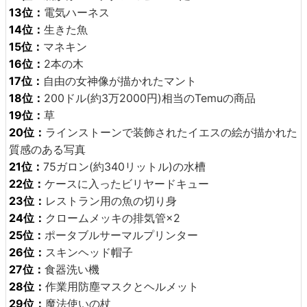
13位：
電気ハーネス
14位：
生きた魚
15位：
マネキン
16位：
2本の木
17位：
自由の女神像が描かれたマント
18位：
200ドル(約3万2000円)相当のTemuの商品
19位：
草
20位：
ラインストーンで装飾されたイエスの絵が描かれた
質感のある写真
21位：
75ガロン(約340リットル)の水槽
22位：
ケースに入ったビリヤードキュー
23位：
レストラン用の魚の切り身
24位：
クロームメッキの排気管×2
25位：
ポータブルサーマルプリンター
26位：
スキンヘッド帽子
27位：
食器洗い機
28位：
作業用防塵マスクとヘルメット
29位：
魔法使いの杖