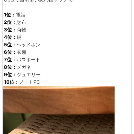
1位：
電話
2位：
財布
3位：
荷物
4位：
鍵
5位：
ヘッドホン
6位：
衣類
7位：
パスポート
8位：
メガネ
9位：
ジュエリー
10位：
ノートPC