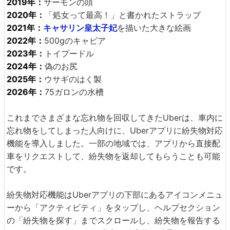
2019年：
サーモンの頭
2020年：
「処女って最高！」と書かれたストラップ
2021年：
キャサリン皇太子妃
を描いた大きな絵画
2022年：
500gのキャビア
2023年：
トイプードル
2024年：
偽のお尻
2025年：
ウサギのはく製
2026年：
75ガロンの水槽
これまでさまざまな忘れ物を回収してきたUberは、車内に
忘れ物をしてしまった人向けに、Uberアプリに紛失物対応
機能を導入しました。一部の地域では、アプリから直接配
車をリクエストして、紛失物を返却してもらうことも可能
です。
紛失物対応機能はUberアプリの下部にあるアイコンメニュ
ーから「アクティビティ」をタップし、ヘルプセクション
の「紛失物を探す」までスクロールし、紛失物を報告する