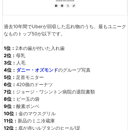
過去10年間でUberが回収した忘れ物のうち、最もユニーク
なものトップ50が以下です。
1位：
2本の歯が付いた入れ歯
2位：
母乳
3位：
人毛
4位：
ダニー・オズモンド
のグループ写真
5位：
足首モニター
6位：
420個のドーナツ
7位：
ジョージ・ワシントン病院の退院書類
8位：
ビー玉の袋
9位：
酸素ボンベ
10位：
金のマウスグリル
11位：
新品のミニ冷蔵庫
12位：
底が赤いルブタンのヒール1足