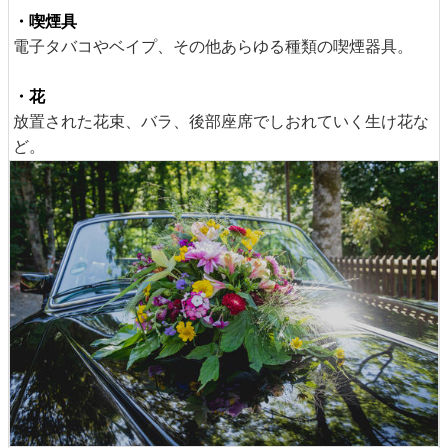
・喫煙具
電子タバコやベイプ、その他あらゆる種類の喫煙器具。
・花
放置された花束、バラ、後部座席でしおれていく生け花な
ど。