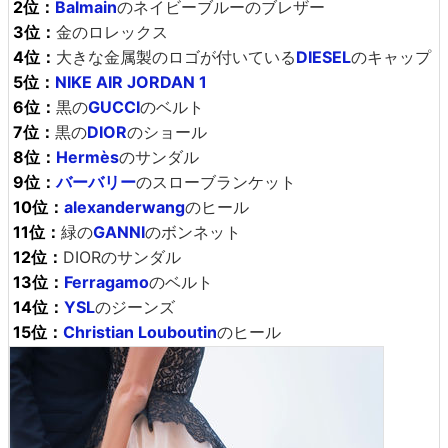
2位：
Balmain
のネイビーブルーのブレザー
3位：
金のロレックス
4位：
大きな金属製のロゴが付いている
DIESEL
のキャップ
5位：
NIKE AIR JORDAN 1
6位：
黒の
GUCCI
のベルト
7位：
黒の
DIOR
のショール
8位：
Hermès
のサンダル
9位：
バーバリー
のスローブランケット
10位：
alexanderwang
のヒール
11位：
緑の
GANNI
のボンネット
12位：
DIORのサンダル
13位：
Ferragamo
のベルト
14位：
YSL
のジーンズ
15位：
Christian Louboutin
のヒール