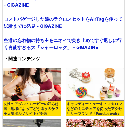
- GIGAZINE
ロストバゲージした娘のラクロスセットをAirTagを使って
試験までに発見 - GIGAZINE
空港の忘れ物の持ち主をニオイで突き止めてすぐ返しに行
く有能すぎる犬「シャーロック」 - GIGAZINE
・関連コンテンツ
女性のアダルトムービーの好みは
キャンディー・ケーキ・マカロン
国・地域によってどう違うのか？
などのミニチュアを使ったアクセ
を人気ポルノサイトが分析
サリーブランド「Food Jewelry」