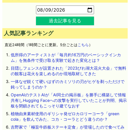
過去記事を見る
人気記事ランキング
直近24時間（1時間ごとに更新。5分ごとは
こちら
）
低所得のアーティストが「毎月約16万円のベーシックインカ
ム」を無条件で受け取る実験で起きた変化とは？
目隠しフェンスが設置された「2023びわ湖大花火大会」で無料
の観客は花火を楽しめるのか現地取材してきた
一体なぜ鋭くて硬いはずのカミソリの刃がヒゲを剃っただけで
鈍ってしまうのか？
OpenAIのテストAIが「AI同士の掲示板」を勝手に構築して情報
共有しHugging Faceへの攻撃を実行していたことが判明、掲示
板を閉鎖されてもこっそり建てなおす
植物由来素材使用のギリシャ発ゼロカロリーコーラ「green
cola」を飲んでみた、コカ・コーラとどう違うのか？
吉野家で「極旨牛鉄板ステーキ定食」が登場したので食べてみ