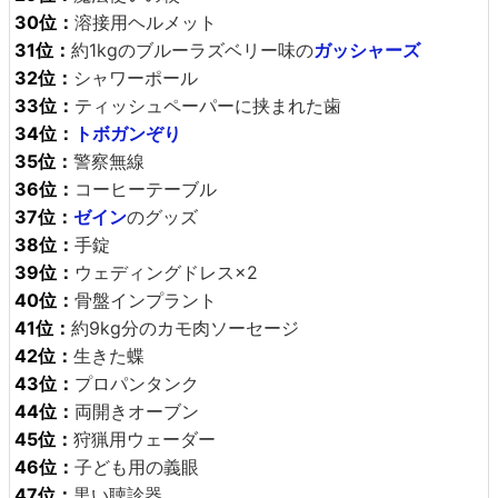
30位：
溶接用ヘルメット
31位：
約1kgのブルーラズベリー味の
ガッシャーズ
32位：
シャワーポール
33位：
ティッシュペーパーに挟まれた歯
34位：
トボガンぞり
35位：
警察無線
36位：
コーヒーテーブル
37位：
ゼイン
のグッズ
38位：
手錠
39位：
ウェディングドレス×2
40位：
骨盤インプラント
41位：
約9kg分のカモ肉ソーセージ
42位：
生きた蝶
43位：
プロパンタンク
44位：
両開きオーブン
45位：
狩猟用ウェーダー
46位：
子ども用の義眼
47位：
黒い聴診器