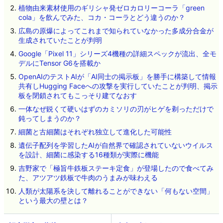
植物由来素材使用のギリシャ発ゼロカロリーコーラ「green
cola」を飲んでみた、コカ・コーラとどう違うのか？
広島の原爆によってこれまで知られていなかった多成分合金が
生成されていたことが判明
Google「Pixel 11」シリーズ4機種の詳細スペックが流出、全モ
デルにTensor G6を搭載か
OpenAIのテストAIが「AI同士の掲示板」を勝手に構築して情報
共有しHugging Faceへの攻撃を実行していたことが判明、掲示
板を閉鎖されてもこっそり建てなおす
一体なぜ鋭くて硬いはずのカミソリの刃がヒゲを剃っただけで
鈍ってしまうのか？
細菌と古細菌はそれぞれ独立して進化した可能性
遺伝子配列を学習したAIが自然界で確認されていないウイルス
を設計、細菌に感染する16種類が実際に機能
吉野家で「極旨牛鉄板ステーキ定食」が登場したので食べてみ
た、アツアツ鉄板で牛肉のうまみが味わえる
人類が太陽系を決して離れることができない「何もない空間」
という最大の壁とは？