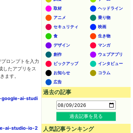
取材
ヘッドライン
アニメ
乗り物
セキュリティ
映画
食
生き物
デザイン
マンガ
創作
ウェブアプリ
言語でプロンプトを入力
ピックアップ
インタビュー
作成したアプリをス
お知らせ
コラム
できます。
広告
過去の記事
-google-ai-studi
過去記事を見る
e-ai-studio-io-2
人気記事ランキング