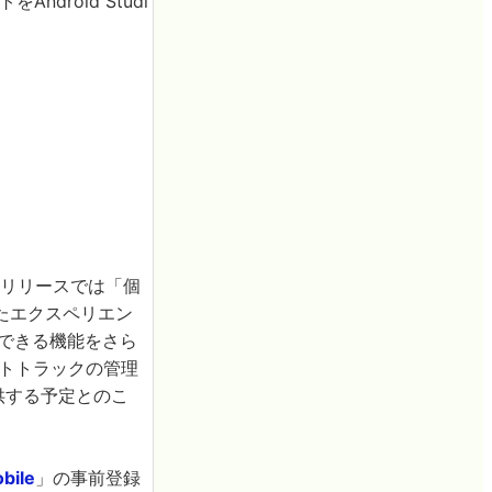
droid Studi
のリリースでは「個
たエクスペリエン
供できる機能をさら
ストトラックの管理
供する予定とのこ
obile
」の事前登録