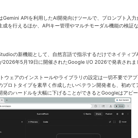
tudioはGemini APIを利用したAI開発向けツールで、プロンプト
生成を行えるほか、APIキー管理やマルチモーダル機能の検証
AI Studioの新機能として、自然言語で指示するだけでネイティブA
026年5月19日に開催されたGoogle I/O 2026で発表され
ではソフトウェアのインストールやライブラリの設定は一切不要でア
のプロトタイプを素早く作成したいベテラン開発者も、初めて
開発のハードルを大幅に下げることができるとGoogleはアピ