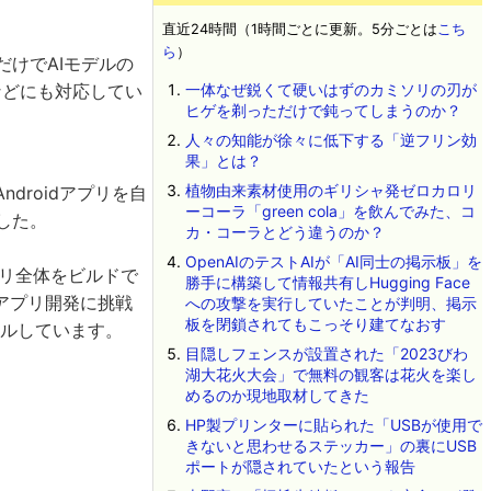
直近24時間（1時間ごとに更新。5分ごとは
こち
ら
）
入力だけでAIモデルの
などにも対応してい
一体なぜ鋭くて硬いはずのカミソリの刃が
ヒゲを剃っただけで鈍ってしまうのか？
人々の知能が徐々に低下する「逆フリン効
果」とは？
植物由来素材使用のギリシャ発ゼロカロリ
ndroidアプリを自
ーコーラ「green cola」を飲んでみた、コ
ました。
カ・コーラとどう違うのか？
OpenAIのテストAIが「AI同士の掲示板」を
プリ全体をビルドで
勝手に構築して情報共有しHugging Face
アプリ開発に挑戦
への攻撃を実行していたことが判明、掲示
板を閉鎖されてもこっそり建てなおす
ールしています。
目隠しフェンスが設置された「2023びわ
湖大花火大会」で無料の観客は花火を楽し
めるのか現地取材してきた
HP製プリンターに貼られた「USBが使用で
きないと思わせるステッカー」の裏にUSB
ポートが隠されていたという報告