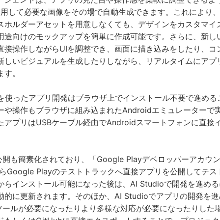
a」を利用して必要な画像をその場で自動生成できます。これにより
スホルダーアセットを用意しなくても、デザインをカスタマイ
用途向けのモックアップを簡単に作成可能です。さらに、新し
直接操作しながらUIを調整でき、画面に描き込みをしたり、コ
新しいビジュアルを生成したりしながら、リアルタイムにアプ
ます。
 Studioを使ったアプリ開発はブラウザ上でインストール不要で進め
や操作もブラウザに組み込まれたAndroidエミュレーターで
アプリはUSBケーブル経由でAndroidスマートフォンに直
yへの公開も簡素化されており、「Google Playデベロッパーアカ
ioからGoogle Playのテストトラックへ直接アプリを公開して
らインストール可能になった後は、AI Studioで開発を進め
的に更新されます。そのほか、AI Studioでアプリの開発を
idツールが必要になったりより多様な対応が必要になったりした場