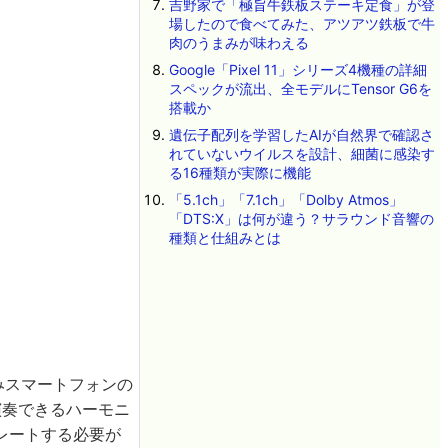
吉野家で「極旨牛鉄板ステーキ定食」が登
場したので食べてみた、アツアツ鉄板で牛
肉のうまみが味わえる
Google「Pixel 11」シリーズ4機種の詳細
スペックが流出、全モデルにTensor G6を
搭載か
遺伝子配列を学習したAIが自然界で確認さ
れていないウイルスを設計、細菌に感染す
る16種類が実際に機能
「5.1ch」「7.1ch」「Dolby Atmos」
「DTS:X」は何が違う？サラウンド音響の
種類と仕組みとは
たみスマートフォンの
演奏できるハーモニ
レートする必要が