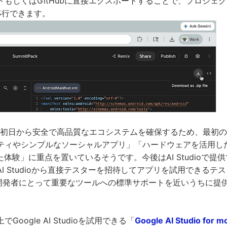
しくはGitHubに直接エクスポートすることで、プロジェクトをAn
移行できます。
ると、初日から安全で高品質なエコシステムを確保するため、最初
ティやシンプルなソーシャルアプリ」「ハードウェアを活用し
た体験」に重点を置いているそうです。今後はAI Studioで提
I Studioから直接テスターを招待してアプリを試用できるテ
id開発者にとって重要なツールへの標準サポートを近いうちに提
oogle AI Studioを試用できる「
Google AI Studio for m