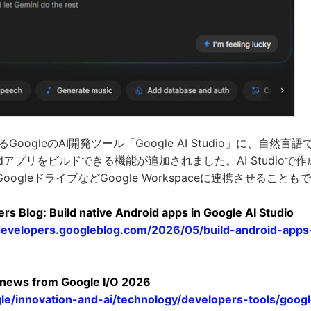
るGoogleのAI開発ツール「Google AI Studio」に、自然
oidアプリをビルドできる機能が追加されました。AI Studioで
ogleドライブなどGoogle Workspaceに連携させることも
rs Blog: Build native Android apps in Google AI Studio
-developers.googleblog.com/2026/05/build-android-apps
 news from Google I/O 2026
gle/innovation-and-ai/technology/developers-tools/googl