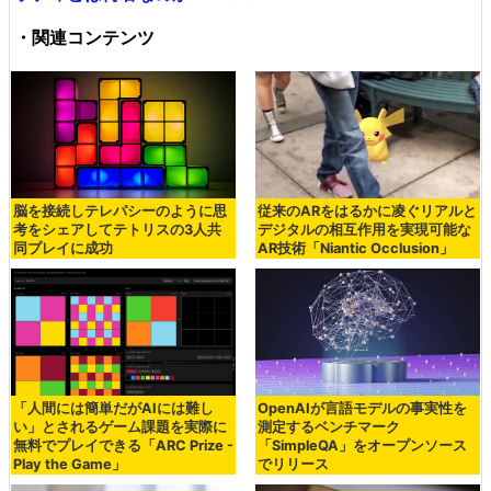
・関連コンテンツ
脳を接続しテレパシーのように思
従来のARをはるかに凌ぐリアルと
考をシェアしてテトリスの3人共
デジタルの相互作用を実現可能な
同プレイに成功
AR技術「Niantic Occlusion」
「人間には簡単だがAIには難し
OpenAIが言語モデルの事実性を
い」とされるゲーム課題を実際に
測定するベンチマーク
無料でプレイできる「ARC Prize -
「SimpleQA」をオープンソース
Play the Game」
でリリース