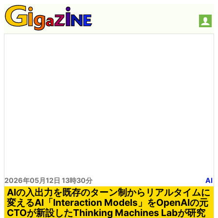
2026年05月12日 13時30分
AI
AIの入出力を既存のターン制からリアルタイムに
変えるAI「Interaction Models」をOpenAIの元
CTOが新設したThinking Machines Labが研究