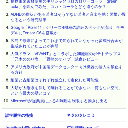
植物由来素材使用のギリシャ発ゼロカロリーコーラ「green
cola」を飲んでみた、コカ・コーラとどう違うのか？
ADHDの症状がある若者はそうでない若者と音楽を聴く習慣が異
なるという研究結果
Google「Pixel 11」シリーズ4機種の詳細スペックが流出、全モ
デルにTensor G6を搭載か
広島の原爆によってこれまで知られていなかった多成分合金が
生成されていたことが判明
人気ドラマ「VIVANT」とコラボした湖池屋のポテトチップス
「乃木ののり塩」「野崎のケバブ」試食レビュー
アメリカ政府が中国製データセンター向け機器の輸入を禁止す
る方針
細菌と古細菌はそれぞれ独立して進化した可能性
人類が太陽系を決して離れることができない「何もない空間」
という最大の壁とは？
Microsoftが従業員によるAI利用を制限する動きに出る
ネタのタレコミ
その他のお問い合わせ
広告掲載について