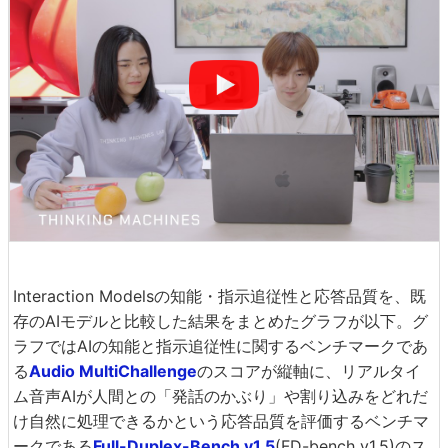
Interaction Modelsの知能・指示追従性と応答品質を、既
存のAIモデルと比較した結果をまとめたグラフが以下。グ
ラフではAIの知能と指示追従性に関するベンチマークであ
る
Audio MultiChallenge
のスコアが縦軸に、リアルタイ
ム音声AIが人間との「発話のかぶり」や割り込みをどれだ
け自然に処理できるかという応答品質を評価するベンチマ
ークである
Full-Duplex-Bench v1.5
(FD-bench v1.5)のス