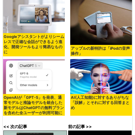
Googleアシスタントがよりシーム
レスで正確な会話ができるよう進
化、開発ツールもより簡易なもの
アップルの新特許は「iPodの音声
に
操作」
OpenAIが「GPT-5」を発表、通
AI(人工知能)に対するありがちな
常モデルと推論モデルを統合した
「誤解」とそれに対する回答まと
新モデルはChatGPTの無料プラン
め
を含めた全ユーザーが利用可能に
<< 次の記事
前の記事 >>