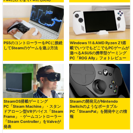
PS5のコントローラーをPCに接続
Windows 11＆AMD Ryzen Z1搭
してSteamのゲームを遊ぶ方法
載でいつでもどこでもPCゲームが
遊べるASUSの携帯型ゲーミング
PC「ROG Ally」フォトレビュー
SteamOS搭載ゲーミング
Steamの開発元がNintendo
PC「Steam Machine」・スタン
Switchのようなポータブル
ドアローン型VRデバイス「Steam
PC「SteamPal」を開発中との情
Frame」・ゲームコントローラー
報
「Steam Controller」をValveが
発表