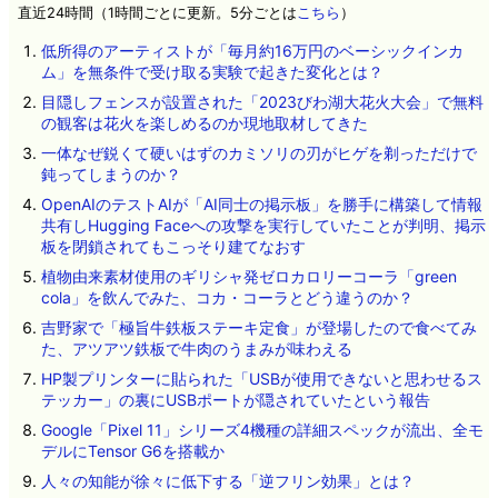
直近24時間（1時間ごとに更新。5分ごとは
こちら
）
低所得のアーティストが「毎月約16万円のベーシックインカ
ム」を無条件で受け取る実験で起きた変化とは？
目隠しフェンスが設置された「2023びわ湖大花火大会」で無料
の観客は花火を楽しめるのか現地取材してきた
一体なぜ鋭くて硬いはずのカミソリの刃がヒゲを剃っただけで
鈍ってしまうのか？
OpenAIのテストAIが「AI同士の掲示板」を勝手に構築して情報
共有しHugging Faceへの攻撃を実行していたことが判明、掲示
板を閉鎖されてもこっそり建てなおす
植物由来素材使用のギリシャ発ゼロカロリーコーラ「green
cola」を飲んでみた、コカ・コーラとどう違うのか？
吉野家で「極旨牛鉄板ステーキ定食」が登場したので食べてみ
た、アツアツ鉄板で牛肉のうまみが味わえる
HP製プリンターに貼られた「USBが使用できないと思わせるス
テッカー」の裏にUSBポートが隠されていたという報告
Google「Pixel 11」シリーズ4機種の詳細スペックが流出、全モ
デルにTensor G6を搭載か
人々の知能が徐々に低下する「逆フリン効果」とは？