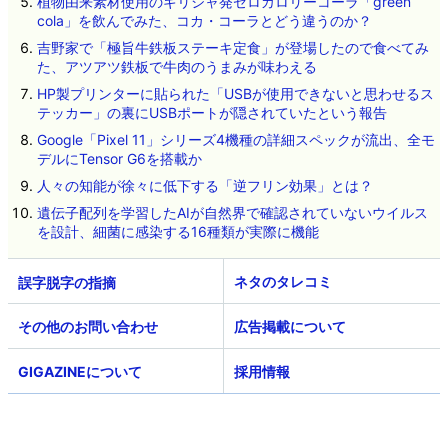
植物由来素材使用のギリシャ発ゼロカロリーコーラ「green
cola」を飲んでみた、コカ・コーラとどう違うのか？
吉野家で「極旨牛鉄板ステーキ定食」が登場したので食べてみ
た、アツアツ鉄板で牛肉のうまみが味わえる
HP製プリンターに貼られた「USBが使用できないと思わせるス
テッカー」の裏にUSBポートが隠されていたという報告
Google「Pixel 11」シリーズ4機種の詳細スペックが流出、全モ
デルにTensor G6を搭載か
人々の知能が徐々に低下する「逆フリン効果」とは？
遺伝子配列を学習したAIが自然界で確認されていないウイルス
を設計、細菌に感染する16種類が実際に機能
ネタのタレコミ
その他のお問い合わせ
広告掲載について
GIGAZINEについて
採用情報