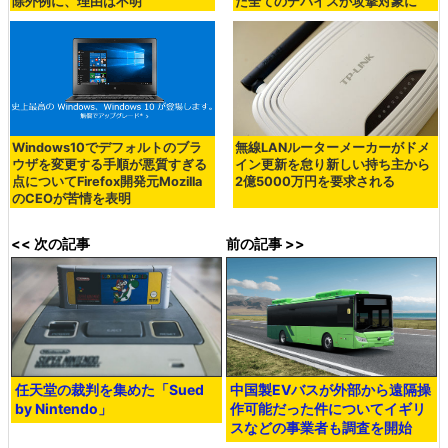
除外例に、理由は不明
た全てのデバイスが攻撃対象に
Windows10でデフォルトのブラ
無線LANルーターメーカーがドメ
ウザを変更する手順が悪質すぎる
イン更新を怠り新しい持ち主から
点についてFirefox開発元Mozilla
2億5000万円を要求される
のCEOが苦情を表明
<< 次の記事
前の記事 >>
任天堂の裁判を集めた「Sued
中国製EVバスが外部から遠隔操
by Nintendo」
作可能だった件についてイギリ
スなどの事業者も調査を開始