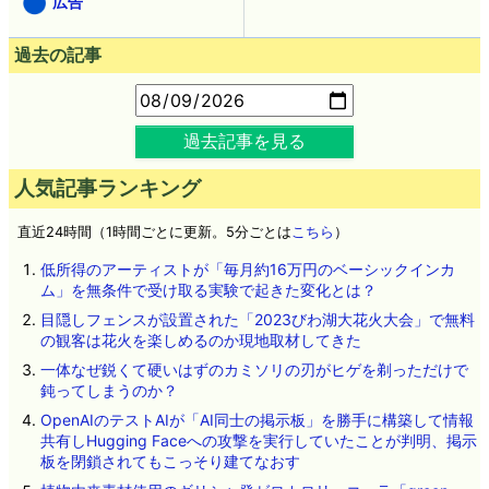
広告
過去の記事
過去記事を見る
人気記事ランキング
直近24時間（1時間ごとに更新。5分ごとは
こちら
）
低所得のアーティストが「毎月約16万円のベーシックインカ
ム」を無条件で受け取る実験で起きた変化とは？
目隠しフェンスが設置された「2023びわ湖大花火大会」で無料
の観客は花火を楽しめるのか現地取材してきた
一体なぜ鋭くて硬いはずのカミソリの刃がヒゲを剃っただけで
鈍ってしまうのか？
OpenAIのテストAIが「AI同士の掲示板」を勝手に構築して情報
共有しHugging Faceへの攻撃を実行していたことが判明、掲示
板を閉鎖されてもこっそり建てなおす