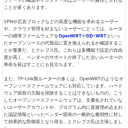
プデートの確認やインストールはユーザーの責任とされる
ことが多くあります。
VPNや広告ブロックなどの高度な機能を求めるユーザー
や、クラウド管理を好まないユーザーにとっては、ルータ
ーの標準ファームウェアを
OpenWRT
や
DD-WRT
といっ
たオープンソースの代替品に置き換えられるか確認するこ
とが重要だ、とクレブス氏。これらは多機能で設定の自由
度が高く、ベンダーのサポートが終了した古いルーターの
寿命を延ばすことにも役立ちます。
また、TP-Link製ルーターの多くは、OpenWRTのようなオ
ープンソースファームウェアにも対応しています。ハード
ウェア固有の欠陥を排除することはできないものの、こう
したオープンソースファームウェアは、文書化されていな
いユーザーアカウントや、プログラム内に直接埋め込まれ
た認証情報といったベンダー固有の一般的な脆弱性に対し
て効果的な防御策となり得る、とクレブス氏は主張しまし