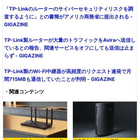
「TP-Linkのルーターのサイバーセキュリティリスクを調
査するように」との書簡がアメリカ商務省に提出される -
GIGAZINE
TP-Link製ルーターが大量のトラフィックをAviraへ送信し
ているとの報告、関連サービスをオフにしても送信は止ま
らず - GIGAZINE
TP-Link製のWi-Fi中継器が高頻度のリクエスト連発で月
間715MBも通信していたことが判明 - GIGAZINE
・関連コンテンツ