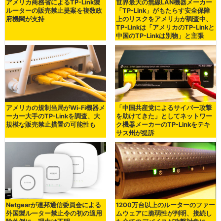
アメリカ商務省によるTP-Link製
世界最大の無線LAN機器メーカー
ルーターの販売禁止提案を複数政
「TP-Link」がもたらす安全保障
府機関が支持
上のリスクをアメリカが調査中、
TP-Linkは「アメリカのTP-Linkと
中国のTP-Linkは別物」と主張
アメリカの規制当局がWi-Fi機器メ
「中国共産党によるサイバー攻撃
ーカー大手のTP-Linkを調査、大
を助けてきた」としてネットワー
規模な販売禁止措置の可能性も
ク機器メーカーのTP-Linkをテキ
サス州が提訴
Netgearが連邦通信委員会による
1200万台以上のルーターのファー
外国製ルーター禁止令の初の適用
ムウェアに脆弱性が判明、接続し