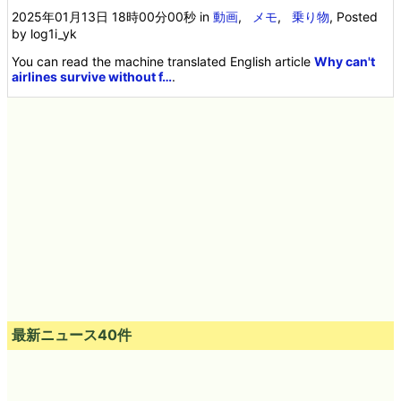
2025年01月13日 18時00分00秒
in
動画
,
メモ
,
乗り物
, Posted
by log1i_yk
You can read the machine translated English article
Why can't
airlines survive without f…
.
最新ニュース40件