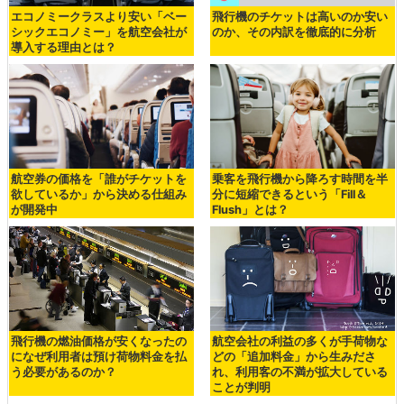
エコノミークラスより安い「ベー
飛行機のチケットは高いのか安い
シックエコノミー」を航空会社が
のか、その内訳を徹底的に分析
導入する理由とは？
航空券の価格を「誰がチケットを
乗客を飛行機から降ろす時間を半
欲しているか」から決める仕組み
分に短縮できるという「Fill＆
が開発中
Flush」とは？
飛行機の燃油価格が安くなったの
航空会社の利益の多くが手荷物な
になぜ利用者は預け荷物料金を払
どの「追加料金」から生みださ
う必要があるのか？
れ、利用客の不満が拡大している
ことが判明