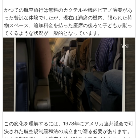
かつての航空旅行は無料のカクテルや機内ピアノ演奏があ
った贅沢な体験でしたが、現在は満席の機内、限られた荷
物スペース、追加料金を払った座席の後ろで子どもが蹴っ
てくるような状況が一般的となっています。
この変化を理解するには、1978年にアメリカ連邦議会で可
決された航空規制緩和法の成立まで遡る必要があります。