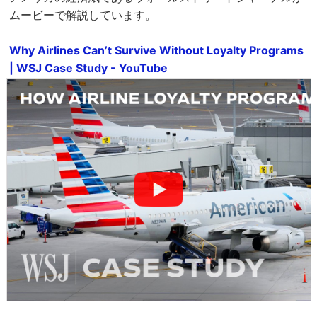
ムービーで解説しています。
Why Airlines Can’t Survive Without Loyalty Programs
| WSJ Case Study - YouTube