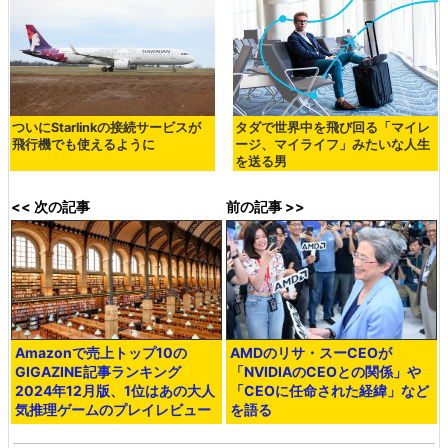
ついにStarlinkの接続サービスが
タダで世界中を飛び回る「マイレ
飛行機でも使えるように
ージ、マイライフ」みたいな人生
を送る男
<< 次の記事
前の記事 >>
Amazonで売上トップ10の
AMDのリサ・スーCEOが
GIGAZINE記事ランキング
「NVIDIAのCEOとの関係」や
2024年12月版、1位はあの大人
「CEOに任命された経緯」など
気推理ゲームのプレイレビュー
を語る