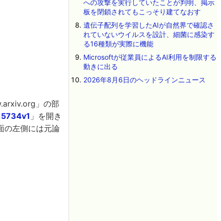
への攻撃を実行していたことが判明、掲示
板を閉鎖されてもこっそり建てなおす
遺伝子配列を学習したAIが自然界で確認さ
れていないウイルスを設計、細菌に感染す
る16種類が実際に機能
Microsoftが従業員によるAI利用を制限する
動きに出る
2026年8月6日のヘッドラインニュース
rxiv.org」の部
.15734v1
」を開き
画面の左側には元論