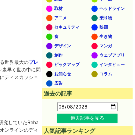
取材
ヘッドライン
アニメ
乗り物
セキュリティ
映画
食
生き物
デザイン
マンガ
創作
ウェブアプリ
ける世界最大の
プレ
ピックアップ
インタビュー
を素早く世の中に問
お知らせ
コラム
ンにディスカッショ
広告
過去の記事
過去記事を見る
究していたReha
きるオンラインのディ
人気記事ランキング