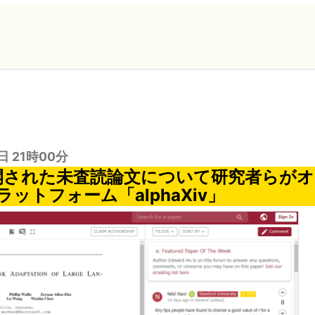
日 21時00分
で公開された未査読論文について研究者らが
ットフォーム「alphaXiv」