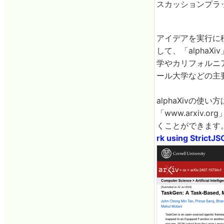
スカッションプラ
アイデアを実行に移
して、「alpha
学やカリフォルニ
ール大学などの主要
alphaXivの
「www.arxiv.
くことができます
rk using StrictJ