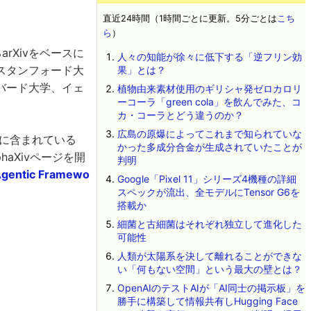
直近24時間（1時間ごとに更新。5分ごとは
こち
ら
）
rXivをベースに
人々の知能が徐々に低下する「逆フリン効
はスタンフォード大
果」とは？
バード大学、イェ
植物由来素材使用のギリシャ発ゼロカロリ
ーコーラ「green cola」を飲んでみた、コ
カ・コーラとどう違うのか？
広島の原爆によってこれまで知られていな
RLに含まれている
かった多成分合金が生成されていたことが
phaXivページを開
判明
Agentic Framewo
Google「Pixel 11」シリーズ4機種の詳細
スペックが流出、全モデルにTensor G6を
搭載か
細菌と古細菌はそれぞれ独立して進化した
可能性
人類が太陽系を決して離れることができな
い「何もない空間」という最大の壁とは？
OpenAIのテストAIが「AI同士の掲示板」を
勝手に構築して情報共有しHugging Face