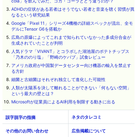
cola」を飲んでみた、コカ・コーラとどう違うのか？
ADHDの症状がある若者はそうでない若者と音楽を聴く習慣が異
なるという研究結果
Google「Pixel 11」シリーズ4機種の詳細スペックが流出、全モ
デルにTensor G6を搭載か
広島の原爆によってこれまで知られていなかった多成分合金が
生成されていたことが判明
人気ドラマ「VIVANT」とコラボした湖池屋のポテトチップス
「乃木ののり塩」「野崎のケバブ」試食レビュー
アメリカ政府が中国製データセンター向け機器の輸入を禁止す
る方針
細菌と古細菌はそれぞれ独立して進化した可能性
人類が太陽系を決して離れることができない「何もない空間」
という最大の壁とは？
Microsoftが従業員によるAI利用を制限する動きに出る
ネタのタレコミ
その他のお問い合わせ
広告掲載について