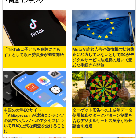
・関連コンテンツ
「TikTokは子どもを危険にさら
Metaが詐欺広告や偽情報の拡散防
す」として欧州委員会が調査開始
止に尽力していないとしてECがデ
ジタルサービス法違反の疑いで正
式な手続きを開始
中国の大手ECサイト
ターゲット広告への未成年データ
「AliExpress」が違法コンテンツ
使用禁止やダークパターン制限を
の流布やポルノへのアクセスにつ
含むデジタルサービス法案が欧州
いてEUの正式な調査を受けること
議会を通過
に