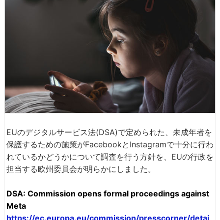
EUのデジタルサービス法(DSA)で定められた、未成年者を
保護するための施策がFacebookとInstagramで十分に行わ
れているかどうかについて調査を行う方針を、EUの行政を
担当する欧州委員会が明らかにしました。
DSA: Commission opens formal proceedings against
Meta
https://ec.europa.eu/commission/presscorner/detai