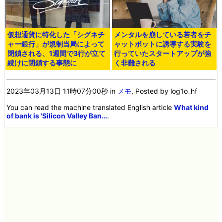
仮想通貨に特化した「シグネチ
メンタルを崩している若者をチ
ャー銀行」が規制当局によって
ャットボットに誘導する実験を
閉鎖される、1週間で3行が立て
行っていたスタートアップが強
続けに閉鎖する事態に
く非難される
2023年03月13日 11時07分00秒
in
メモ
, Posted by log1o_hf
You can read the machine translated English article
What kind
of bank is 'Silicon Valley Ban…
.