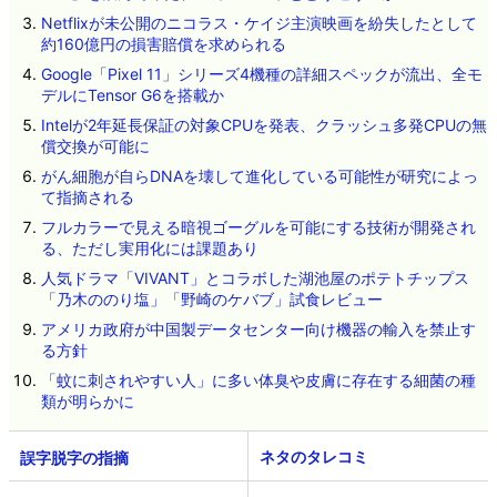
Netflixが未公開のニコラス・ケイジ主演映画を紛失したとして
約160億円の損害賠償を求められる
Google「Pixel 11」シリーズ4機種の詳細スペックが流出、全モ
デルにTensor G6を搭載か
Intelが2年延長保証の対象CPUを発表、クラッシュ多発CPUの無
償交換が可能に
がん細胞が自らDNAを壊して進化している可能性が研究によっ
て指摘される
フルカラーで見える暗視ゴーグルを可能にする技術が開発され
る、ただし実用化には課題あり
人気ドラマ「VIVANT」とコラボした湖池屋のポテトチップス
「乃木ののり塩」「野崎のケバブ」試食レビュー
アメリカ政府が中国製データセンター向け機器の輸入を禁止す
る方針
「蚊に刺されやすい人」に多い体臭や皮膚に存在する細菌の種
類が明らかに
ネタのタレコミ