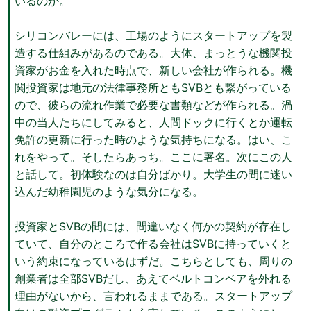
いるのか。
シリコンバレーには、工場のようにスタートアップを製
造する仕組みがあるのである。大体、まっとうな機関投
資家がお金を入れた時点で、新しい会社が作られる。機
関投資家は地元の法律事務所ともSVBとも繋がっている
ので、彼らの流れ作業で必要な書類などが作られる。渦
中の当人たちにしてみると、人間ドックに行くとか運転
免許の更新に行った時のような気持ちになる。はい、こ
れをやって。そしたらあっち。ここに署名。次にこの人
と話して。初体験なのは自分ばかり。大学生の間に迷い
込んだ幼稚園児のような気分になる。
投資家とSVBの間には、間違いなく何かの契約が存在し
ていて、自分のところで作る会社はSVBに持っていくと
いう約束になっているはずだ。こちらとしても、周りの
創業者は全部SVBだし、あえてベルトコンベアを外れる
理由がないから、言われるままである。スタートアップ