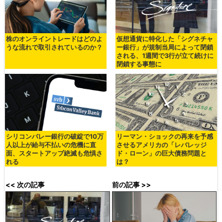
株のオンライントレードはどのよ
仮想通貨に特化した「シグネチャ
うな流れで取引されているのか？
ー銀行」が規制当局によって閉鎖
される、1週間で3行が立て続けに
閉鎖する事態に
シリコンバレー銀行の破綻で10万
リーマン・ショックの再来を予感
人以上が給与不払いの危機に直
させるアメリカの「レバレッジ
面、スタートアップ絶滅も危惧さ
ド・ローン」の巨大債務問題と
れる
は？
<< 次の記事
前の記事 >>