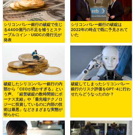
シリコンバレー銀行の破綻で生じ
シリコンバレー銀行の破綻は
る4400億円の不足を補うとステ
2022年の時点で既に予見されて
ーブルコイン・USDCの発行元が
いた
発表
破綻したシリコンバレー銀行の内
破綻してしまったシリコンバレー
部から「CEOが愚かすぎる」とい
銀行のリスク評価をGPT-4に行わ
う声、「経営破綻の数時間前にボ
せたらどうなったのか？
ーナス支給」や「最先端テクノロ
ジーに投資しているのに内部の技
術は最悪」などさまざまな実態が
明らかに