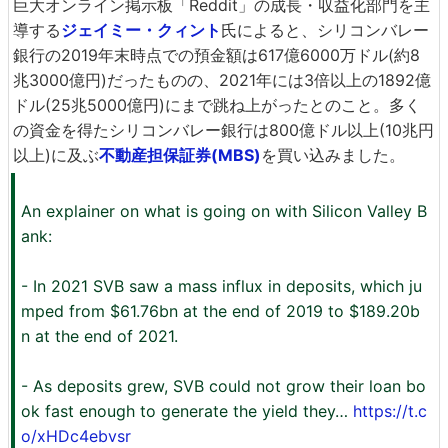
巨大オンライン掲示板「Reddit」の成長・収益化部門を主
導する
ジェイミー・クィント
氏によると、シリコンバレー
銀行の2019年末時点での預金額は617億6000万ドル(約8
兆3000億円)だったものの、2021年には3倍以上の1892億
ドル(25兆5000億円)にまで跳ね上がったとのこと。多く
の資金を得たシリコンバレー銀行は800億ドル以上(10兆円
以上)に及ぶ
不動産担保証券(MBS)
を買い込みました。
An explainer on what is going on with Silicon Valley B
ank:
- In 2021 SVB saw a mass influx in deposits, which ju
mped from $61.76bn at the end of 2019 to $189.20b
n at the end of 2021.
- As deposits grew, SVB could not grow their loan bo
ok fast enough to generate the yield they…
https://t.c
o/xHDc4ebvsr