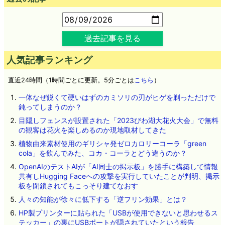
過去記事を見る
人気記事ランキング
直近24時間（1時間ごとに更新。5分ごとは
こちら
）
一体なぜ鋭くて硬いはずのカミソリの刃がヒゲを剃っただけで
鈍ってしまうのか？
目隠しフェンスが設置された「2023びわ湖大花火大会」で無料
の観客は花火を楽しめるのか現地取材してきた
植物由来素材使用のギリシャ発ゼロカロリーコーラ「green
cola」を飲んでみた、コカ・コーラとどう違うのか？
OpenAIのテストAIが「AI同士の掲示板」を勝手に構築して情報
共有しHugging Faceへの攻撃を実行していたことが判明、掲示
板を閉鎖されてもこっそり建てなおす
人々の知能が徐々に低下する「逆フリン効果」とは？
HP製プリンターに貼られた「USBが使用できないと思わせるス
テッカー」の裏にUSBポートが隠されていたという報告