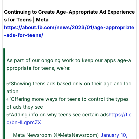
Continuing to Create Age-Appropriate Ad Experience
s for Teens | Meta
https://about.fb.com/news/2023/01/age-appropriate
-ads-for-teens/
As part of our ongoing work to keep our apps age-a
ppropriate for teens, we’re:
✅Showing teens ads based only on their age and loc
ation
✅Offering more ways for teens to control the types
of ads they see
✅Adding info on why teens see certain ads
https://t.c
o/bnHLqprcZX
— Meta Newsroom (@MetaNewsroom)
January 10,