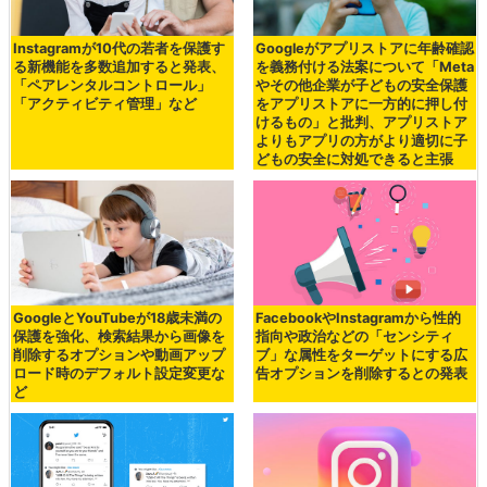
Instagramが10代の若者を保護す
Googleがアプリストアに年齢確認
る新機能を多数追加すると発表、
を義務付ける法案について「Meta
「ペアレンタルコントロール」
やその他企業が子どもの安全保護
「アクティビティ管理」など
をアプリストアに一方的に押し付
けるもの」と批判、アプリストア
よりもアプリの方がより適切に子
どもの安全に対処できると主張
GoogleとYouTubeが18歳未満の
FacebookやInstagramから性的
保護を強化、検索結果から画像を
指向や政治などの「センシティ
削除するオプションや動画アップ
ブ」な属性をターゲットにする広
ロード時のデフォルト設定変更な
告オプションを削除するとの発表
ど