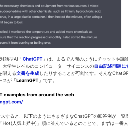
た対話型AI「
ChatGPT
」は、まるで人間のようにチャットや議
、大学生レベルのコンピューターサイエンスの
自由記述問題に
を唱える
文書を生成
したりすることが可能です。そんなChatG
ースが「
LearnGPT
」です。
T examples from around the web
rngpt.com/
アクセスすると、以下のようにさまざまなChatGPTの回答例が一
「Hot(人気上昇中)」順に並んでいるとのことで、まずは一番