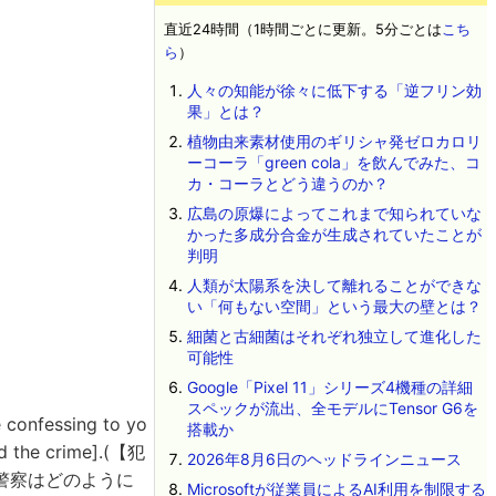
直近24時間（1時間ごとに更新。5分ごとは
こち
ら
）
人々の知能が徐々に低下する「逆フリン効
果」とは？
植物由来素材使用のギリシャ発ゼロカロリ
ーコーラ「green cola」を飲んでみた、コ
カ・コーラとどう違うのか？
広島の原爆によってこれまで知られていな
かった多成分合金が生成されていたことが
判明
人類が太陽系を決して離れることができな
い「何もない空間」という最大の壁とは？
細菌と古細菌はそれぞれ独立して進化した
可能性
Google「Pixel 11」シリーズ4機種の詳細
スペックが流出、全モデルにTensor G6を
confessing to yo
搭載か
id the crime].(【犯
2026年8月6日のヘッドラインニュース
警察はどのように
Microsoftが従業員によるAI利用を制限する