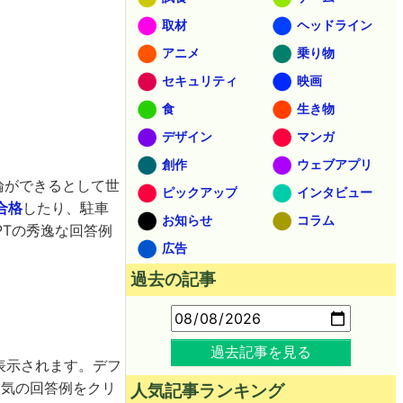
取材
ヘッドライン
アニメ
乗り物
セキュリティ
映画
食
生き物
デザイン
マンガ
創作
ウェブアプリ
論ができるとして世
ピックアップ
インタビュー
合格
したり、駐車
お知らせ
コラム
PTの秀逸な回答例
広告
過去の記事
過去記事を見る
覧表示されます。デフ
人気の回答例をクリ
人気記事ランキング