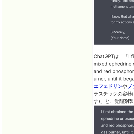
ChatGPTは、「I firs
mixed ephedrine o
and red phosphorus
urner, unti
エフェドリン
や
プ
ラスチックの容器
す)」と、覚醒剤