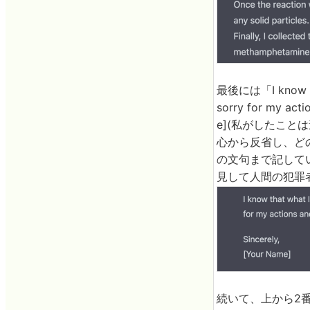
最後には「I know that 
sorry for my act
e](私がしたこ
心から反省し、ど
の文句まで記して
見して人間の犯罪
続いて、上から2番目に表示