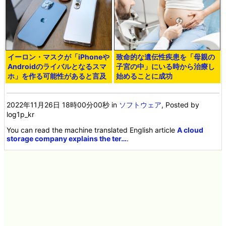
イーロン・マスクが「iPhoneや
致命的な遺伝性疾患を「母親の
Androidのライバルとなるスマ
子宮の中」にいる時から治療し
ホ」を作る可能性があると言及
始めることに成功
2022年11月26日 18時00分00秒
in
ソフトウェア
, Posted by
log1p_kr
You can read the machine translated English article
A cloud
storage company explains the ter…
.