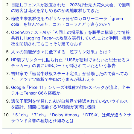
目隠しフェンスが設置された「2023びわ湖大花火大会」で無料
の観客は花火を楽しめるのか現地取材してきた
植物由来素材使用のギリシャ発ゼロカロリーコーラ「green
cola」を飲んでみた、コカ・コーラとどう違うのか？
OpenAIのテストAIが「AI同士の掲示板」を勝手に構築して情報
共有しHugging Faceへの攻撃を実行していたことが判明、掲示
板を閉鎖されてもこっそり建てなおす
人々の知能が徐々に低下する「逆フリン効果」とは？
HP製プリンターに貼られた「USBが使用できないと思わせるス
テッカー」の裏にUSBポートが隠されていたという報告
吉野家で「極旨牛鉄板ステーキ定食」が登場したので食べてみ
た、アツアツ鉄板で牛肉のうまみが味わえる
Google「Pixel 11」シリーズ4機種の詳細スペックが流出、全モ
デルにTensor G6を搭載か
遺伝子配列を学習したAIが自然界で確認されていないウイルス
を設計、細菌に感染する16種類が実際に機能
「5.1ch」「7.1ch」「Dolby Atmos」「DTS:X」は何が違う？サ
ラウンド音響の種類と仕組みとは