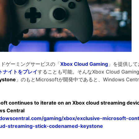
クラウドゲーミングサービスの「
Xbox Cloud Gaming
」を提供して
トナイトをプレイ
することも可能。そんなXbox Cloud Gam
ystone
」のもとMicrosoftが開発中であると、Windows Cen
soft continues to iterate on an Xbox cloud streaming dev
ws Central
dowscentral.com/gaming/xbox/exclusive-microsoft-conti
ud-streaming-stick-codenamed-keystone