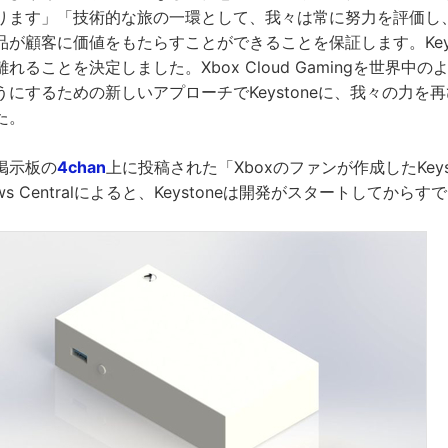
ります」「技術的な旅の一環として、我々は常に努力を評価し
が顧客に価値をもたらすことができることを保証します。Keys
れることを決定しました。Xbox Cloud Gamingを世界中
にするための新しいアプローチでKeystoneに、我々の力を
た。
掲示板の
4chan
上に投稿された「Xboxのファンが作成したKeys
ws Centralによると、Keystoneは開発がスタートしてから