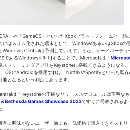
々「ERA」や「GameOS」といったXboxプラットフォームと一
にはスリム化された端末として、WindowsあるいはXboxの
indows Centralは予測しています。また、サードパーティー
であるWindowsを利用することで、Microsoftは「
Micros
ストリーミングアプリをKeystoneに搭載できるようになる、ともW
、OSにAndroidを採用すれば、NetflixやSpotifyといっ
可能となるという利点もあります。
 Centralは「Keystoneの正確なリリーススケジュールは不明な
＆Bethesda Games Showcase 2022
ですぐに発表されるよ
た。
所有に興味がないユーザー層にも、低価格で購入できるストリ