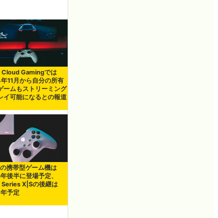
 Cloud Gamingでは
24年11月から自分の所有
ゲームもストリーミング
レイ可能になるとの報道
oxの携帯型ゲーム機は
25年後半に登場予定、
 Series X|Sの後継は
7年予定