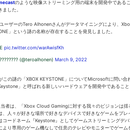
mecast
のような映像ストリーミング用の端末を開発中であること
きました。
erユーザーのTero Alhonenさんがデータマイニングにより、X
YSTONE」という謎の名称が存在することを発見しました。
NE
pic.twitter.com/warAwisfKh
???????? (@teroalhonen)
March 9, 2022
tralがこの謎の「XBOX KEYSTONE」についてMicrosoftに
eystone」と呼ばれる新しいハードウェアを開発中であるこ
広報担当者は、「Xbox Cloud Gamingに対する我々のビジョン
は、人々が好きな場所で好きなデバイスで好きなゲームをプレ
コードネーム『Keystone』としてゲームストリーミングデ
により専用のゲーム機なしで任意のテレビやモニターでゲーム