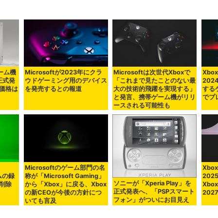
ゲーム機
Microsoftが2023年にクラ
Microsoftは次世代Xboxで
Xbox
を正式発
ウドゲーミング用のデバイス
「これまで見たことのない最
20
価格は
を発売するとの報道
大の技術的飛躍を実現する」
する
と発言、携帯ゲーム機がリリ
でプ
ースされる可能性も
Microsoftのゲーム部門の名
Xb
ムの録
称が「Microsoft Gaming」
20
ソニーが「Xperia Play」を
削除
から「Xbox」に戻る、Xbox
Xbox
正式発表へ、「PSPスマート
の新CEOが今後の方針につ
202
フォン」がついにお目見え
いても言及