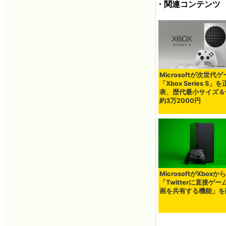
・関連コンテンツ
Microsoftが次世代
「Xbox Series S」
表、歴代最小サイズ＆
約3万2000円
MicrosoftがXboxから
「Twitterに直接ゲー
画を共有する機能」を