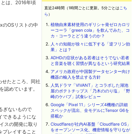
は、2016年頃
直近24時間（1時間ごとに更新。5分ごとは
こち
ら
）
boxのOSリストの中
植物由来素材使用のギリシャ発ゼロカロリ
ーコーラ「green cola」を飲んでみた、コ
カ・コーラとどう違うのか？
人々の知能が徐々に低下する「逆フリン効
果」とは？
ADHDの症状がある若者はそうでない若者
と音楽を聴く習慣が異なるという研究結果
アメリカ政府が中国製データセンター向け
機器の輸入を禁止する方針
問い合わせたところ、同社
人気ドラマ「VIVANT」とコラボした湖池
とを認めています。
屋のポテトチップス「乃木ののり塩」「野
崎のケバブ」試食レビュー
Google「Pixel 11」シリーズ4機種の詳細
は揺るぎないもので
スペックが流出、全モデルにTensor G6を
搭載か
イできるようにな
バイスの開発に取り
Cloudflareが社内AI基盤「Cloudflare OS」
をオープンソース化、機密情報を守りなが
をプレイすること