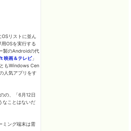
緒にOSリストに並ん
専用OSを実行する
製のAndroidの代
oft 映画＆テレビ
」
indows Cen
た既存の人気アプリをす
ものの、「6月12日
うなことはないだ
ーミング端末は需