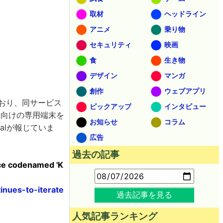
取材
ヘッドライン
アニメ
乗り物
セキュリティ
映画
食
生き物
デザイン
マンガ
創作
ウェブアプリ
おり、同サービス
ピックアップ
インタビュー
ing向けの専用端末を
お知らせ
コラム
tralが報じていま
広告
過去の記事
ice codenamed 'K
nues-to-iterate
過去記事を見る
人気記事ランキング