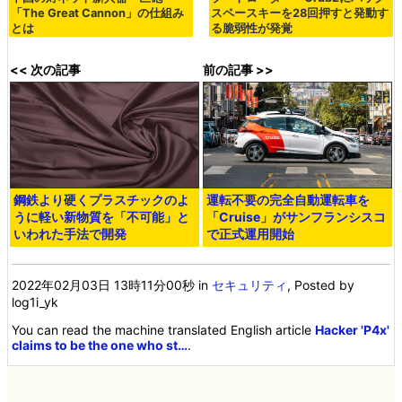
「The Great Cannon」の仕組み
スペースキーを28回押すと発動す
とは
る脆弱性が発覚
<< 次の記事
前の記事 >>
鋼鉄より硬くプラスチックのよ
運転不要の完全自動運転車を
うに軽い新物質を「不可能」と
「Cruise」がサンフランシスコ
いわれた手法で開発
で正式運用開始
2022年02月03日 13時11分00秒
in
セキュリティ
, Posted by
log1i_yk
You can read the machine translated English article
Hacker 'P4x'
claims to be the one who st…
.