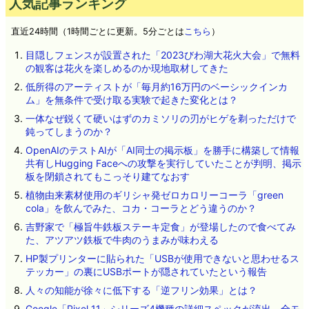
人気記事ランキング
直近24時間（1時間ごとに更新。5分ごとは
こちら
）
目隠しフェンスが設置された「2023びわ湖大花火大会」で無料
の観客は花火を楽しめるのか現地取材してきた
低所得のアーティストが「毎月約16万円のベーシックインカ
ム」を無条件で受け取る実験で起きた変化とは？
一体なぜ鋭くて硬いはずのカミソリの刃がヒゲを剃っただけで
鈍ってしまうのか？
OpenAIのテストAIが「AI同士の掲示板」を勝手に構築して情報
共有しHugging Faceへの攻撃を実行していたことが判明、掲示
板を閉鎖されてもこっそり建てなおす
植物由来素材使用のギリシャ発ゼロカロリーコーラ「green
cola」を飲んでみた、コカ・コーラとどう違うのか？
吉野家で「極旨牛鉄板ステーキ定食」が登場したので食べてみ
た、アツアツ鉄板で牛肉のうまみが味わえる
HP製プリンターに貼られた「USBが使用できないと思わせるス
テッカー」の裏にUSBポートが隠されていたという報告
人々の知能が徐々に低下する「逆フリン効果」とは？
Google「Pixel 11」シリーズ4機種の詳細スペックが流出、全モ