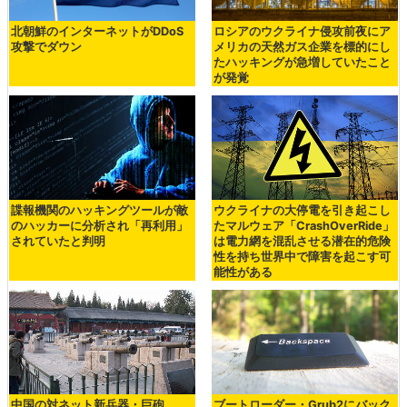
北朝鮮のインターネットがDDoS
ロシアのウクライナ侵攻前夜にア
攻撃でダウン
メリカの天然ガス企業を標的にし
たハッキングが急増していたこと
が発覚
諜報機関のハッキングツールが敵
ウクライナの大停電を引き起こし
のハッカーに分析され「再利用」
たマルウェア「CrashOverRide」
されていたと判明
は電力網を混乱させる潜在的危険
性を持ち世界中で障害を起こす可
能性がある
中国の対ネット新兵器・巨砲
ブートローダー・Grub2にバック