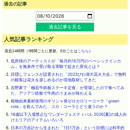
過去の記事
過去記事を見る
人気記事ランキング
直近24時間（1時間ごとに更新。5分ごとは
こちら
）
低所得のアーティストが「毎月約16万円のベーシックインカ
ム」を無条件で受け取る実験で起きた変化とは？
目隠しフェンスが設置された「2023びわ湖大花火大会」で無料
の観客は花火を楽しめるのか現地取材してきた
吉野家で「極旨牛鉄板ステーキ定食」が登場したので食べてみ
た、アツアツ鉄板で牛肉のうまみが味わえる
植物由来素材使用のギリシャ発ゼロカロリーコーラ「green
cola」を飲んでみた、コカ・コーラとどう違うのか？
18歳以下入場禁止なワンダーフェスティバル 2026[夏]の成人向
けエリアのアイテムいろいろ
日本の万歩計から生まれた「1日1万歩」という目標には科学的