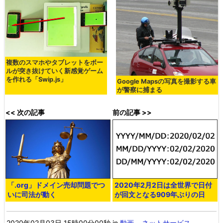
複数のスマホやタブレットをボー
ルが突き抜けていく新感覚ゲーム
を作れる「Swip.js」
Google Mapsの写真を撮影する車
が警察に捕まる
<< 次の記事
前の記事 >>
「.org」ドメイン売却問題でつ
2020年2月2日は全世界で日付
いに司法が動く
が回文となる909年ぶりの日
2020年02月03日 15時00分00秒
in
動画
,
ネットサービス
,