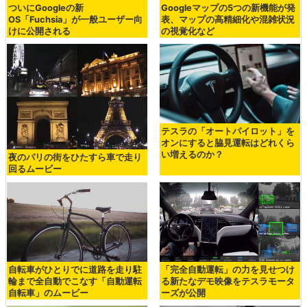
ついにGoogleの新
Googleマップの5つの新機能が発
OS「Fuchsia」が一般ユーザー向
表、マップの高精細化や混雑状況
けに公開される
の視覚化など
テスラの「オートパイロット」を
オンにすると脇見運転はどれくら
い増えるのか？
夜のパリの街をひたすら車で走り
回るムービー
自転車がひとりでに道路を走り駐
「完全自動運転」の力を見せつけ
輪まで全自動でこなす「自動運転
る新たなデモ映像をテスラモータ
自転車」のムービー
ーズが公開