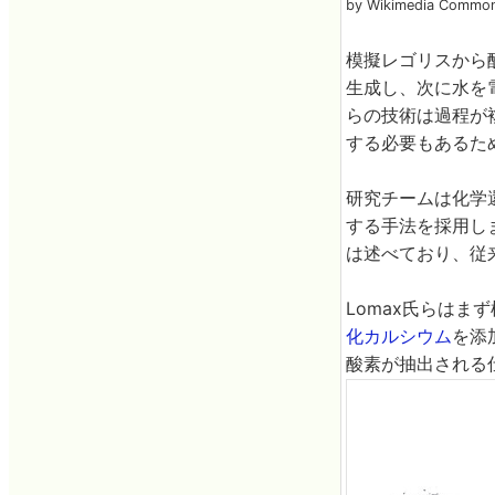
by Wikimedia Commo
模擬レゴリスから
生成し、次に水を
らの技術は過程が
する必要もあるた
研究チームは化学
する手法を採用し
は述べており、従
Lomax氏らは
化カルシウム
を添
酸素が抽出される