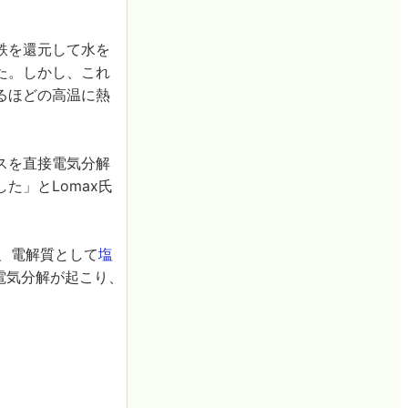
鉄を還元して水を
た。しかし、これ
るほどの高温に熱
スを直接電気分解
た」とLomax氏
れ、電解質として
塩
電気分解が起こり、