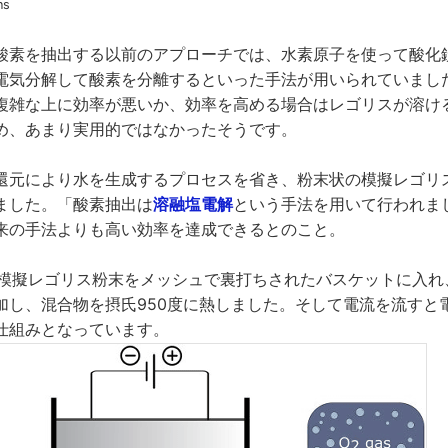
ns
酸素を抽出する以前のアプローチでは、水素原子を使って酸化
電気分解して酸素を分離するといった手法が用いられていまし
複雑な上に効率が悪いか、効率を高める場合はレゴリスが溶け
め、あまり実用的ではなかったそうです。
還元により水を生成するプロセスを省き、粉末状の模擬レゴリ
ました。「酸素抽出は
溶融塩電解
という手法を用いて行われまし
来の手法よりも高い効率を達成できるとのこと。
まず模擬レゴリス粉末をメッシュで裏打ちされたバスケットに入
加し、混合物を摂氏950度に熱しました。そして電流を流すと
仕組みとなっています。