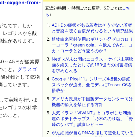
act-oxygen-from-
直近24時間（1時間ごとに更新。5分ごとは
こち
ら
）
がちです。しか
ADHDの症状がある若者はそうでない若者
と音楽を聴く習慣が異なるという研究結果
、レゴリスから酸
植物由来素材使用のギリシャ発ゼロカロリ
能性があります。
ーコーラ「green cola」を飲んでみた、コ
カ・コーラとどう違うのか？
Netflixが未公開のニコラス・ケイジ主演映
0～45％が酸素原
画を紛失したとして約160億円の損害賠償
のこと。
グラスゴ
を求められる
、酸化物として鉱物
Google「Pixel 11」シリーズ4機種の詳細
摘しています。
スペックが流出、全モデルにTensor G6を
搭載か
アメリカ政府が中国製データセンター向け
発して実験を行いま
機器の輸入を禁止する方針
たレゴリスの科学
人気ドラマ「VIVANT」とコラボした湖池
とのこと。
屋のポテトチップス「乃木ののり塩」「野
崎のケバブ」試食レビュー
がん細胞が自らDNAを壊して進化している