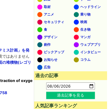
取材
ヘッドライン
アニメ
乗り物
セキュリティ
映画
食
生き物
デザイン
マンガ
創作
ウェブアプリ
テミス計画」を発
ピックアップ
インタビュー
境ではありません
お知らせ
コラム
面の堆積物(レゴリ
広告
過去の記事
xtraction of oxyge
1758
過去記事を見る
人気記事ランキング