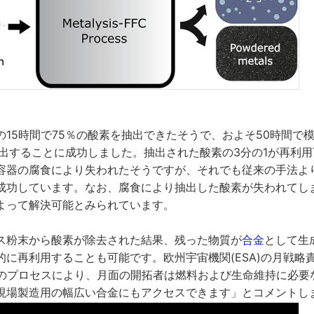
の15時間で75％の酸素を抽出できたそうで、およそ50時間で
抽出することに成功しました。抽出された酸素の3分の1が再利
容器の腐食により失われたそうですが、それでも従来の手法よ
成功しています。なお、腐食により抽出した酸素が失われてし
よって解決可能とみられています。
ス粉末から酸素が除去された結果、残った物質が
合金
として生
に再利用することも可能です。欧州宇宙機関(ESA)の月戦略責任者
「このプロセスにより、月面の開拓者は燃料および生命維持に必
現場製造用の幅広い合金にもアクセスできます」とコメントし