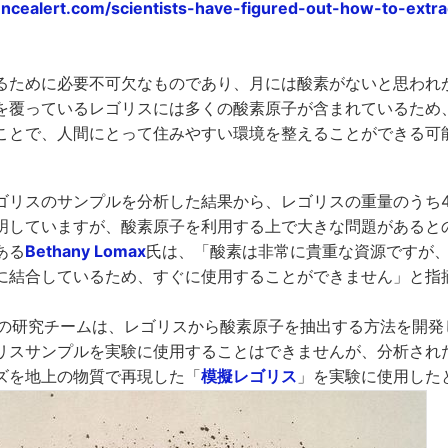
encealert.com/scientists-have-figured-out-how-to-extr
るために必要不可欠なものであり、月には酸素がないと思われ
を覆っているレゴリスには多くの酸素原子が含まれているため
ことで、人間にとって住みやすい環境を整えることができる可
ゴリスのサンプルを分析した結果から、レゴリスの重量のうち4
明していますが、酸素原子を利用する上で大きな問題があると
ある
Bethany Lomax
氏は、「酸素は非常に貴重な資源ですが
に結合しているため、すぐに使用することができません」と指
氏らの研究チームは、レゴリスから酸素原子を抽出する方法を開
リスサンプルを実験に使用することはできませんが、分析され
ズを地上の物質で再現した「
模擬レゴリス
」を実験に使用した