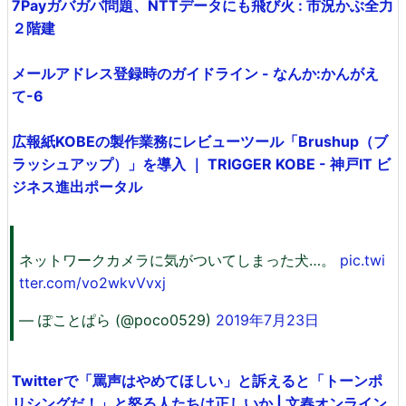
7Payガバガバ問題、NTTデータにも飛び火 : 市況かぶ全力
２階建
メールアドレス登録時のガイドライン - なんか:かんがえ
て-6
広報紙KOBEの製作業務にレビューツール「Brushup（ブ
ラッシュアップ）」を導入 ｜ TRIGGER KOBE - 神戸IT ビ
ジネス進出ポータル
ネットワークカメラに気がついてしまった犬…。
pic.twi
tter.com/vo2wkvVvxj
— ぽことぱら (@poco0529)
2019年7月23日
Twitterで「罵声はやめてほしい」と訴えると「トーンポ
リシングだ！」と怒る人たちは正しいか | 文春オンライン