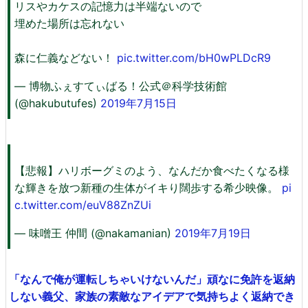
リスやカケスの記憶力は半端ないので
埋めた場所は忘れない
森に仁義などない！
pic.twitter.com/bH0wPLDcR9
— 博物ふぇすてぃばる！公式＠科学技術館
(@hakubutufes)
2019年7月15日
【悲報】ハリボーグミのよう、なんだか食べたくなる様
な輝きを放つ新種の生体がイキり闊歩する希少映像。
pi
c.twitter.com/euV88ZnZUi
— 味噌王 仲間 (@nakamanian)
2019年7月19日
「なんで俺が運転しちゃいけないんだ」頑なに免許を返納
しない義父、家族の素敵なアイデアで気持ちよく返納でき