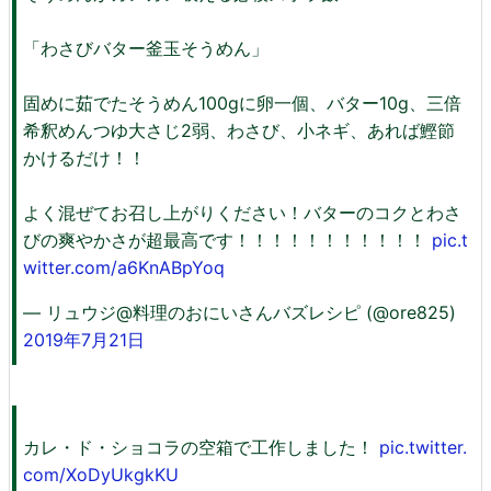
「わさびバター釜玉そうめん」
固めに茹でたそうめん100gに卵一個、バター10g、三倍
希釈めんつゆ大さじ2弱、わさび、小ネギ、あれば鰹節
かけるだけ！！
よく混ぜてお召し上がりください！バターのコクとわさ
びの爽やかさが超最高です！！！！！！！！！！！
pic.t
witter.com/a6KnABpYoq
— リュウジ@料理のおにいさんバズレシピ (@ore825)
2019年7月21日
カレ・ド・ショコラの空箱で工作しました！
pic.twitter.
com/XoDyUkgkKU