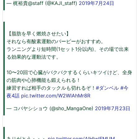
— 梶裕貴@staff (@KAJI_staff)
2019年7月24日
【脂肪を早く燃焼させたい】
それなら有酸素運動のバーピーがおすすめ。
ランニングより短時間(1セット1分以内)、その場で出来
る効果的な運動法です。
10〜20回で心臓がバクバクするくらいキツイけど、全身
の筋肉や心肺機能も鍛えられる！
練習すれば相手のタックルも切れるぞ！
#ダンベル
#今
夜4話
pic.twitter.com/W2WlAhMr8R
— コバヤシショウ (@sho_MangaOne)
2019年7月23日
ありがとう・・・
pic.twitter.com/AlHlwlFMUM