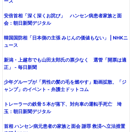
ース
安倍首相「深く深くお詫び」 ハンセン病患者家族と面
会：朝日新聞デジタル
韓国国防相「日本側の主張 みじんの価値もない」 | NHKニ
ュース
新潟・上越市でも山田太郎氏の票少なく 選管「開票は適
正」 - 毎日新聞
少年グループが「男性の髪の毛を燃やす」動画拡散、「ジ
ャンプ」のイベント - 弁護士ドットコム
トレーラーの鉄骨５本が落下、対向車の運転手死亡 埼
玉：朝日新聞デジタル
首相 ハンセン病元患者の家族と面会 謝罪 救済へ立法措置