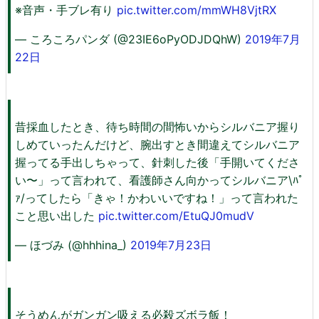
※音声・手ブレ有り
pic.twitter.com/mmWH8VjtRX
— ころころパンダ (@23IE6oPyODJDQhW)
2019年7月
22日
昔採血したとき、待ち時間の間怖いからシルバニア握り
しめていったんだけど、腕出すとき間違えてシルバニア
握ってる手出しちゃって、針刺した後「手開いてくださ
い〜」って言われて、看護師さん向かってシルバニア\ﾊﾟ
ｧ/ってしたら「きゃ！かわいいですね！」って言われた
こと思い出した
pic.twitter.com/EtuQJ0mudV
— ほづみ (@hhhina_)
2019年7月23日
そうめんがガンガン吸える必殺ズボラ飯！