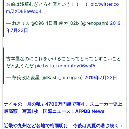
名前は浅草むぎとろ本店という！！！！
pic.twitter.co
m/ZXDkBeWqd4
— れさてん@C96 4日目 南カ-02b (@renopann)
2019
年7月23日
古本屋なのにこれをかけることってとってもすごいこと
だと思うんだ
pic.twitter.com/ntdy06wsRn
— 華氏改め麦星 (@Kashi_mozigaki)
2019年7月22日
ナイキの「月の靴」4700万円超で落札、スニーカー史上
最高額 写真1枚 国際ニュース：AFPBB News
近畿や九州など各地で梅雨明け 今後は真夏の暑さ続く：