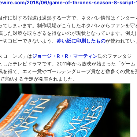
iewire.com/2018/06/game-of-thrones-season-8-script-
目作に対する報道は過熱する一方で、ネタバレ情報はインター
ってしまいます。制作現場がこうしたネタバレからファンを守
底した対策を取らざるを得ないのが現状となっています。例え
一切コピーできないよう、
赤い紙に印刷したもの
が使われてい
スローンズ」は
ジョージ・R・R・マーティン
氏のファンタジー
としたテレビドラマです。2011年から放映が始まった「ゲー
気を得て、エミー賞やゴールデングローブ賞など数多くの賞を
8で完結する予定が発表されました。