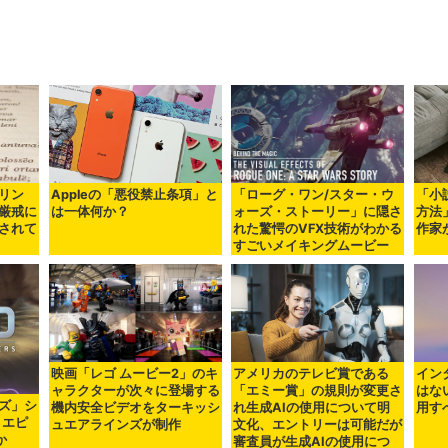
リン
Appleの「悪役禁止条項」と
「ローグ・ワン/スター・ウ
「小
厳戒に
は一体何か？
ォーズ・ストーリー」に隠さ
方法
されて
れた驚愕のVFX技術がわかる
作家
すごいメイキングムービー
映画「レゴ ムービー2」のキ
アメリカのテレビ賞である
イン
ャラクターが次々に登場する
「エミー賞」の規則が変更さ
はな
ズ」シ
機内安全ビデオをターキッシ
れ生成AIの使用について明
用す
、エピ
ュエアラインズが制作
文化、エントリーは可能だが
か
審査員が生成AIの使用につ