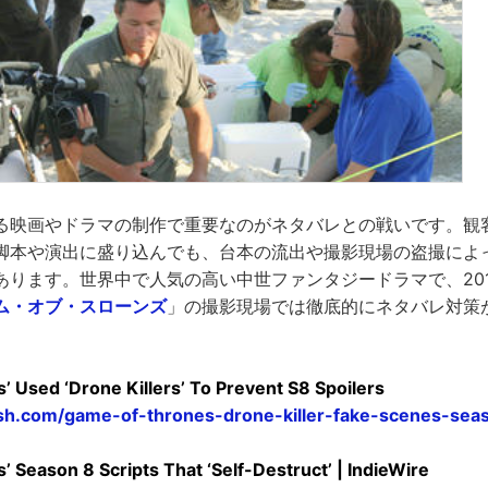
る映画やドラマの制作で重要なのがネタバレとの戦いです。観
脚本や演出に盛り込んでも、台本の流出や撮影現場の盗撮によ
あります。世界中で人気の高い中世ファンタジードラマで、20
ム・オブ・スローンズ
」の撮影現場では徹底的にネタバレ対策
。
’ Used ‘Drone Killers’ To Prevent S8 Spoilers
ush.com/game-of-thrones-drone-killer-fake-scenes-sea
 Season 8 Scripts That ‘Self-Destruct’ | IndieWire