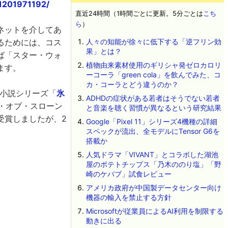
1201971192/
直近24時間（1時間ごとに更新。5分ごとは
こち
ら
）
ネットを介してあ
るためには、コス
人々の知能が徐々に低下する「逆フリン効
果」とは？
ば「スター・ウォ
植物由来素材使用のギリシャ発ゼロカロリ
ます。
ーコーラ「green cola」を飲んでみた、コ
カ・コーラとどう違うのか？
小説シリーズ「
氷
ADHDの症状がある若者はそうでない若者
ム・オブ・スローン
と音楽を聴く習慣が異なるという研究結果
受賞しましたが、2
Google「Pixel 11」シリーズ4機種の詳細
スペックが流出、全モデルにTensor G6を
搭載か
人気ドラマ「VIVANT」とコラボした湖池
屋のポテトチップス「乃木ののり塩」「野
崎のケバブ」試食レビュー
アメリカ政府が中国製データセンター向け
機器の輸入を禁止する方針
Microsoftが従業員によるAI利用を制限する
動きに出る