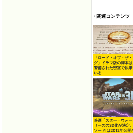
・関連コンテンツ
「ロード・オブ・ザ・
グ」ドラマ版の脚本は
警備された密室で執筆
いる
映画「スター・ウォー
リーズの3D化が決定
ソードIは2012年公開