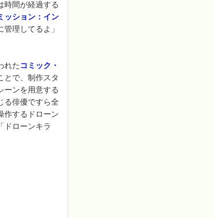
は時間が経過する
ミッション：イン
に管理してるよ」
われた
コミック・
ことで、制作スタ
シーンを用意する
じる俳優ですら全
操作するドローン
「ドローンキラ