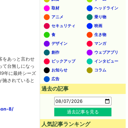
取材
ヘッドライン
アニメ
乗り物
セキュリティ
映画
食
生き物
デザイン
マンガ
創作
ウェブアプリ
客をあっと言わせ
ピックアップ
インタビュー
って台無しになっ
お知らせ
コラム
19年に最終シーズ
広告
が施されていると
過去の記事
son-8/
過去記事を見る
人気記事ランキング