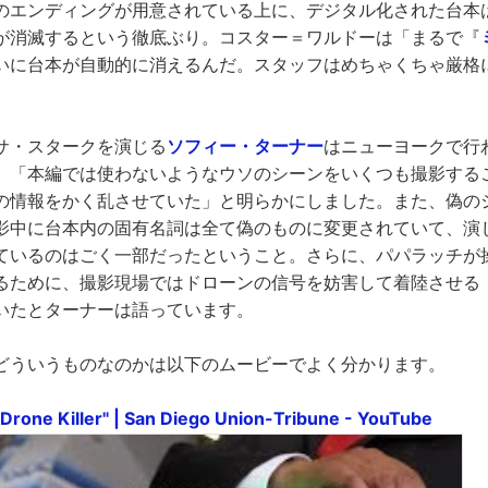
のエンディングが用意されている上に、デジタル化された台本
が消滅するという徹底ぶり。コスター＝ワルドーは「まるで『
いに台本が自動的に消えるんだ。スタッフはめちゃくちゃ厳格
サ・スタークを演じる
ソフィー・ターナー
はニューヨークで行
、「本編では使わないようなウソのシーンをいくつも撮影する
の情報をかく乱させていた」と明らかにしました。また、偽の
影中に台本内の固有名詞は全て偽のものに変更されていて、演
ているのはごく一部だったということ。さらに、パパラッチが
るために、撮影現場ではドローンの信号を妨害して着陸させる
いたとターナーは語っています。
どういうものなのかは以下のムービーでよく分かります。
Drone Killer" | San Diego Union-Tribune - YouTube