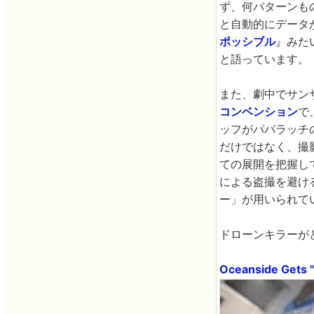
ず、何パターンも
と自動的にデータ
ポッシブル
』みた
と語っています。
また、劇中でサン
コンベンション
で
ッフがパパラッチ
だけではなく、撮
ての展開を把握し
による盗撮を避け
ー」が用いられて
ドローンキラーが
Oceanside Gets "