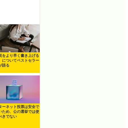
説をより早く書き上げる
」についてベストセラー
が語る
ターネット投票は安全で
いため、公の選挙では使
べきでない