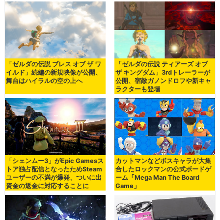
「ゼルダの伝説 ブレス オブ ザ ワ
「ゼルダの伝説 ティアーズ オブ
イルド」続編の新規映像が公開、
ザ キングダム」3rdトレーラーが
舞台はハイラルの空の上へ
公開、宿敵ガノンドロフや新キャ
ラクターも登場
「シェンムー3」がEpic Gamesス
カットマンなどボスキャラが大集
トア独占配信となったためSteam
合したロックマンの公式ボードゲ
ユーザーの不満が爆発、ついに出
ーム「Mega Man The Board
資金の返金に対応することに
Game」