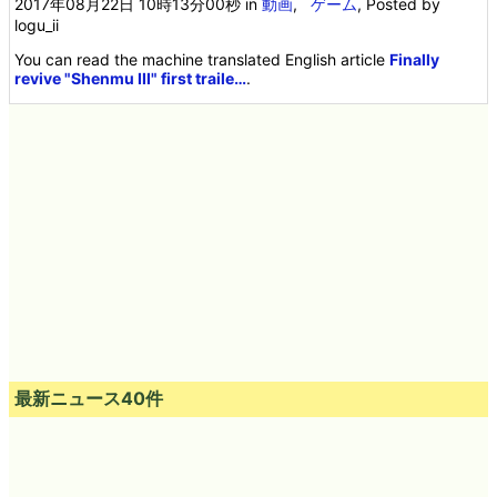
2017年08月22日 10時13分00秒
in
動画
,
ゲーム
, Posted by
logu_ii
You can read the machine translated English article
Finally
revive "Shenmu III" first traile…
.
最新ニュース40件