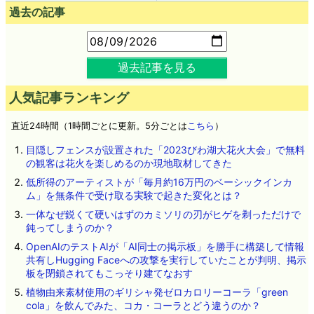
過去の記事
過去記事を見る
人気記事ランキング
直近24時間（1時間ごとに更新。5分ごとは
こちら
）
目隠しフェンスが設置された「2023びわ湖大花火大会」で無料
の観客は花火を楽しめるのか現地取材してきた
低所得のアーティストが「毎月約16万円のベーシックインカ
ム」を無条件で受け取る実験で起きた変化とは？
一体なぜ鋭くて硬いはずのカミソリの刃がヒゲを剃っただけで
鈍ってしまうのか？
OpenAIのテストAIが「AI同士の掲示板」を勝手に構築して情報
共有しHugging Faceへの攻撃を実行していたことが判明、掲示
板を閉鎖されてもこっそり建てなおす
植物由来素材使用のギリシャ発ゼロカロリーコーラ「green
cola」を飲んでみた、コカ・コーラとどう違うのか？