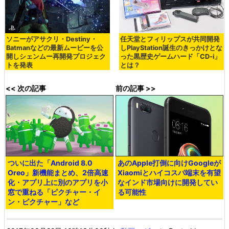
ソニーがアサクリ・Destiny・
任天堂とフィリップスが共同開発
Batmanなどの最新ムービーを公
しPlayStation誕生のきっかけとな
開しシェンムー再開発プロジェク
った黒歴史ゲームハード「CD-i」
トを発表
とは？
<< 次の記事
前の記事 >>
ついに出た「Android 8.0
あのApple打倒に向けGoogleが
Oreo」新機能まとめ、2倍高速
Xiaomiとハイコスパ端末を有望
化・アプリ上に別のアプリを小
なインド市場向けに開発してい
窓で重ねる「ピクチャー・イ
る可能性
ン・ピクチャー」など