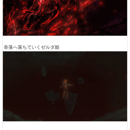
奈落へ落ちていくゼルダ姫