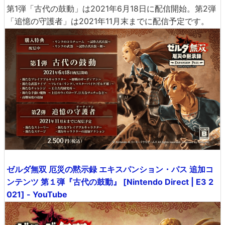
第1弾「古代の鼓動」は2021年6月18日に配信開始。第2弾
「追憶の守護者」は2021年11月末までに配信予定です。
ゼルダ無双 厄災の黙示録 エキスパンション・パス 追加コ
ンテンツ 第１弾『古代の鼓動』 [Nintendo Direct | E3 2
021] - YouTube