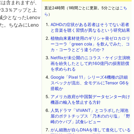
末は含まれますが、
直近24時間（1時間ごとに更新。5分ごとは
こち
で3.3％アップと上
ら
）
少となったLenov
た。ちなみにLeno
ADHDの症状がある若者はそうでない若者
と音楽を聴く習慣が異なるという研究結果
植物由来素材使用のギリシャ発ゼロカロリ
ーコーラ「green cola」を飲んでみた、コ
カ・コーラとどう違うのか？
Netflixが未公開のニコラス・ケイジ主演映
画を紛失したとして約160億円の損害賠償
を求められる
Google「Pixel 11」シリーズ4機種の詳細
スペックが流出、全モデルにTensor G6を
搭載か
アメリカ政府が中国製データセンター向け
機器の輸入を禁止する方針
人気ドラマ「VIVANT」とコラボした湖池
屋のポテトチップス「乃木ののり塩」「野
崎のケバブ」試食レビュー
がん細胞が自らDNAを壊して進化している