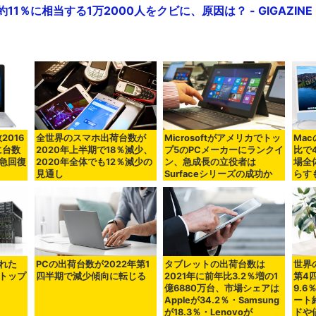
の約11％に相当する1万2000人をクビに、原因は？ - GIGAZINE
2016
全世界のスマホ出荷台数が
Microsoftがアメリカでトッ
Ma
に台数
2020年上半期で18％減少、
プ5のPCメーカーにランクイ
比で
急回復
2020年全体でも12％減少の
ン、急成長の立役者は
場全
見通し
Surfaceシリーズの成功か
らす
売れた
PCの出荷台数が2022年第1
タブレットの出荷台数は
世界
トップ
四半期で減少傾向に転じる
2021年に前年比3.2％増の1
第4
億6880万台、市場シェアは
9.6
Appleが34.2％・Samsung
ート
が18.3％・Lenovoが
ドや