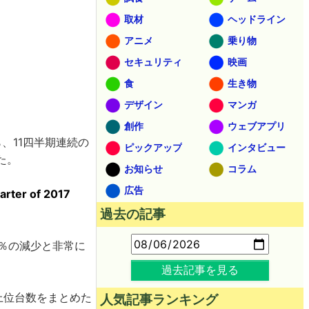
取材
ヘッドライン
アニメ
乗り物
セキュリティ
映画
食
生き物
デザイン
マンガ
創作
ウェブアプリ
ら、11四半期連続の
ピックアップ
インタビュー
た。
お知らせ
コラム
広告
arter of 2017
過去の記事
.3％の減少と非常に
過去記事を見る
の上位台数をまとめた
人気記事ランキング