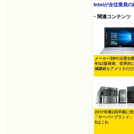
Intelが全従業員
・関連コンテンツ
メーカー別PC出荷台数
年Q2版発表、世界的
減継続もアメリカだけ
2017年第2四半期に
「サーバーブランド」
5はこれ