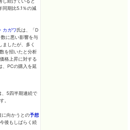
善し続けていると
同期比5.1％の減
・カガワ
氏は、「D
荷台数に悪い影響を与
しましたが、多く
台数を招いたと分析
、価格上昇に対する
は、PCの購入を延
lは、5四半期連続で
す。
復に向かうとの
予想
が今後もしばらく続