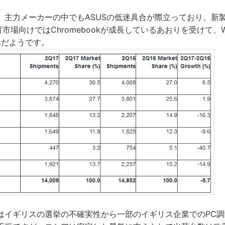
、主力メーカーの中でもASUSの低迷具合が際立っており、新
育市場向けではChromebookが成長しているあおりを受けて、Win
んだようです。
はイギリスの選挙の不確実性から一部のイギリス企業でのPC