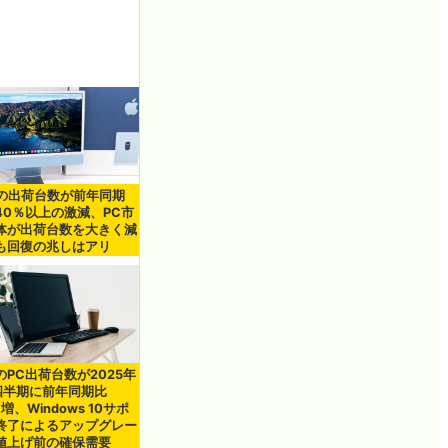
cの出荷台数が前年同期
40％以上の激減、PC市
体が出荷台数を大きく減
も回復の兆しはアリ
のPC出荷台数が2025年
四半期に前年同期比
％増、Windows 10サポ
終了によるアップグレー
値上げ前の確保需要