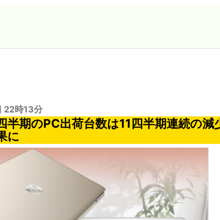
日 22時13分
2四半期のPC出荷台数は11四半期連続の減
果に