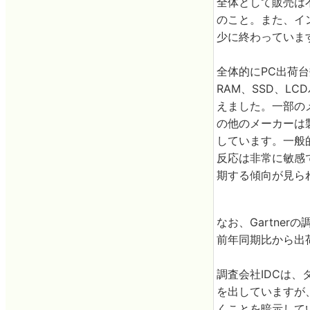
全体として販売は
のこと。また、イ
少に終わっていま
全体的にPC出荷台
RAM、SSD、L
えました。一部の
の他のメーカーは
しています。一般
反応は非常に敏感
期する傾向が見ら
なお、Gartne
前年同期比から出
調査会社IDCは、
を出していますが、
くことを暗示して