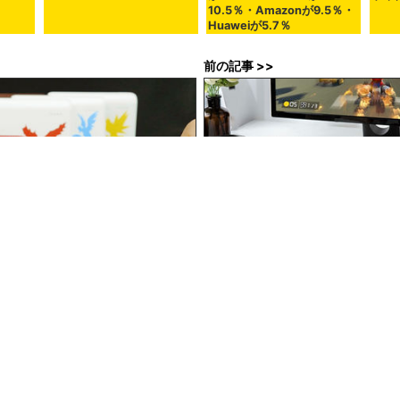
10.5％・Amazonが9.5％・
Huaweiが5.7％
前の記事 >>
ポケモンをイメージした大容量の
Nintendo Switchをドック
」がAnkerから登場
可能にする「Switch-Con」
2時13分00秒
in
ハードウェア
, Posted by darkhorse_log
chine translated English article
PC shipments in the second quarte