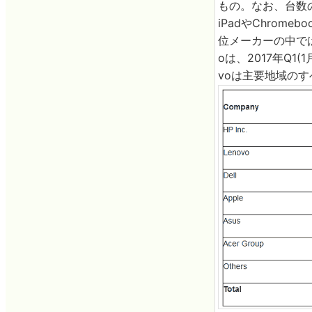
もの。なお、台数の
iPadやChro
位メーカーの中では
oは、2017年Q
voは主要地域の