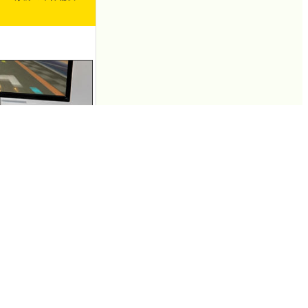
なしでディスプレイに出力
r of 20…
.