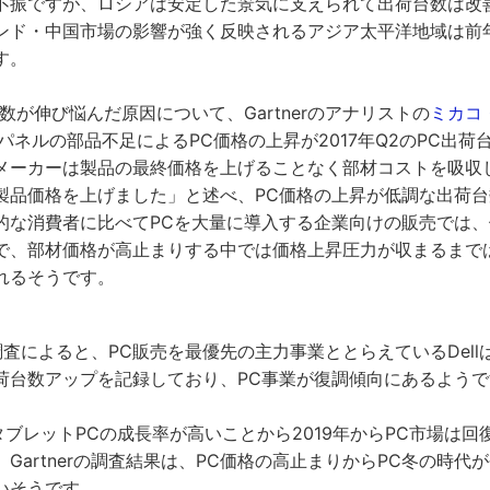
不振ですが、ロシアは安定した景気に支えられて出荷台数は改
ンド・中国市場の影響が強く反映されるアジア太平洋地域は前年
す。
数が伸び悩んだ原因について、Gartnerのアナリストの
ミカコ
CDパネルの部品不足によるPC価格の上昇が2017年Q2のPC出
メーカーは製品の最終価格を上げることなく部材コストを吸収
製品価格を上げました」と述べ、PC価格の上昇が低調な出荷
的な消費者に比べてPCを大量に導入する企業向けの販売では
で、部材価格が高止まりする中では価格上昇圧力が収まるまで
れるそうです。
rの調査によると、PC販売を最優先の主力事業ととらえているDel
荷台数アップを記録しており、PC事業が復調傾向にあるようで
タブレットPCの成長率が高いことから2019年からPC市場は回
Gartnerの調査結果は、PC価格の高止まりからPC冬の時代
いそうです。